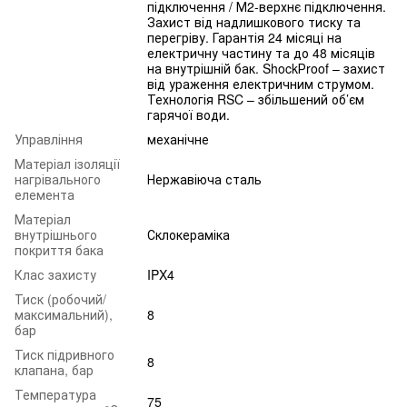
підключення / М2-верхнє підключення.
Захист від надлишкового тиску та
перегріву. Гарантія 24 місяці на
електричну частину та до 48 місяців
на внутрішній бак. ShockРroof – захист
від ураження електричним струмом.
Технологія RSC – збільшений об’єм
гарячої води.
Управління
механічне
Матеріал ізоляції
нагрівального
Нержавіюча сталь
елемента
Матеріал
внутрішнього
Склокераміка
покриття бака
Клас захисту
IPX4
Тиск (робочий/
максимальний),
8
бар
Тиск підривного
8
клапана, бар
Температура
75