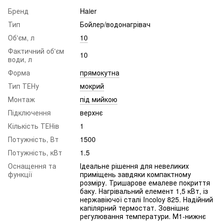
Бренд
Haier
Тип
Бойлер/водонагрівач
Об'єм, л
10
Фактичний об'єм
10
води, л
Форма
прямокутна
Тип ТЕНу
мокрий
Монтаж
під мийкою
Підключення
верхнє
Кількість ТЕНів
1
Потужність, Вт
1500
Потужність, кВт
1.5
Оснащення та
Ідеальне рішення для невеликих
функції
приміщень завдяки компактному
розміру. Тришарове емалеве покриття
баку. Нагрівальний елемент 1,5 кВт, із
нержавіючої сталі Incoloy 825. Надійний
капілярний термостат. Зовнішнє
регулювання температури. М1-нижнє