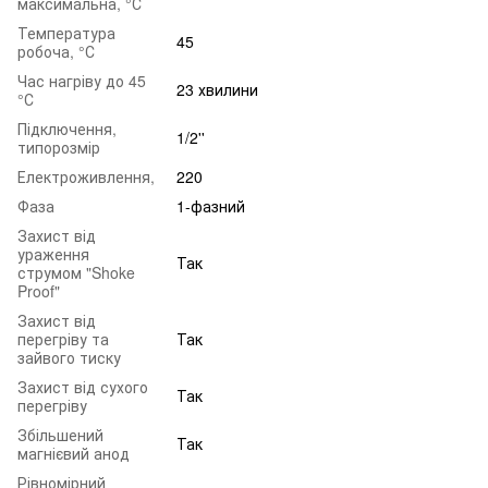
максимальна, °С
Температура
45
робоча, °С
Час нагріву до 45
23 хвилини
°С
Підключення,
1/2''
типорозмір
Електроживлення,
220
Фаза
1-фазний
Захист від
ураження
Так
струмом "Shoke
Proof"
Захист від
перегріву та
Так
зайвого тиску
Захист від сухого
Так
перегріву
Збільшений
Так
магнієвий анод
Рівномірний