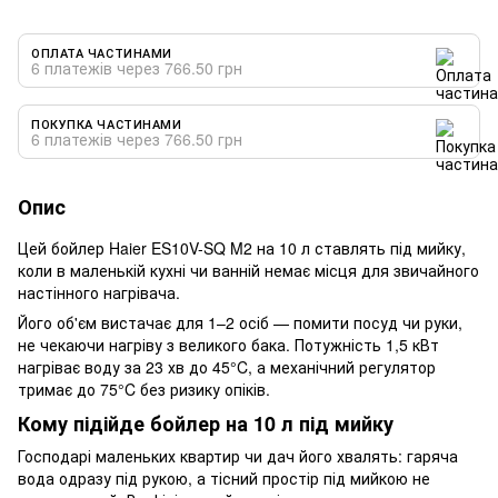
ОПЛАТА ЧАСТИНАМИ
6 платежів через 766.50 грн
ПОКУПКА ЧАСТИНАМИ
6 платежів через 766.50 грн
Опис
Цей бойлер Haier ES10V-SQ M2 на 10 л ставлять під мийку,
коли в маленькій кухні чи ванній немає місця для звичайного
настінного нагрівача.
Його об'єм вистачає для 1–2 осіб — помити посуд чи руки,
не чекаючи нагріву з великого бака. Потужність 1,5 кВт
нагріває воду за 23 хв до 45°C, а механічний регулятор
тримає до 75°C без ризику опіків.
Кому підійде бойлер на 10 л під мийку
Господарі маленьких квартир чи дач його хвалять: гаряча
вода одразу під рукою, а тісний простір під мийкою не