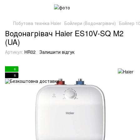
Побутова техніка Haier
Бойлери (Водонагрівачі)
Бойлер 10
Водонагрівач Haier ES10V-SQ M2
(UA)
Артикул:
HR02
Залишити відгук
6
6