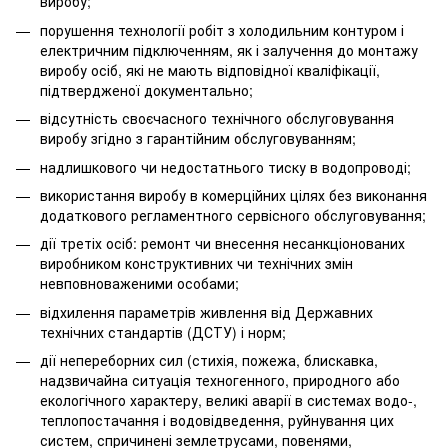
виробу;
порушення технології робіт з холодильним контуром і
електричним підключенням, як і залучення до монтажу
виробу осіб, які не мають відповідної кваліфікації,
підтвердженої документально;
відсутність своєчасного технічного обслуговування
виробу згідно з гарантійним обслуговуванням;
надлишкового чи недостатнього тиску в водопроводі;
використання виробу в комерційних цілях без виконання
додаткового регламентного сервісного обслуговування;
дії третіх осіб: ремонт чи внесення несанкціонованих
виробником конструктивних чи технічних змін
невповноваженими особами;
відхилення параметрів живлення від Державних
технічних стандартів (ДСТУ) і норм;
дії непереборних сил (стихія, пожежа, блискавка,
надзвичайна ситуація техногенного, природного або
екологічного характеру, великі аварії в системах водо-,
теплопостачання і водовідведення, руйнування цих
систем, спричинені землетрусами, повенями,