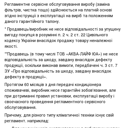
Регламентне сервісне обслуговування виробу (заміна
фільтрів, чистка тощо) здійснюється на платній основі
згідно інструкції з експлуатації на виріб та положенням
даного гарантійного талону.
* Продавець/виробник не несе відповідальності за упущену
вигоду покупця в розумінні п. 2 ч. 2 ст. 22 Цивільного
кодексу України внаслідок продажу товару неналежної
якості.
**Продавець (в тому числі ТОВ «АКВА-ЛАЙФ ЮА») не несе
відповідальність за шкоду, завдану внаслідок дефекту
продукції, оскільки виконав вимоги, передбачені ч. 3 ст. 7
ЗУ «Про відповідальність за шкоду, завдану внаслідок
дефекту в продукції».
Протягом 60 місяців з дня передачі кондиціонера
споживачеві, виробник несе гарантійні зобов'язання, але
при дотриманні правил установки, експлуатації виробу і
своєчасного проведення регламентного сервісного
обслуговування.
Причому, для різного типу кліматичної техніки існує свій
регламент. наприклад: