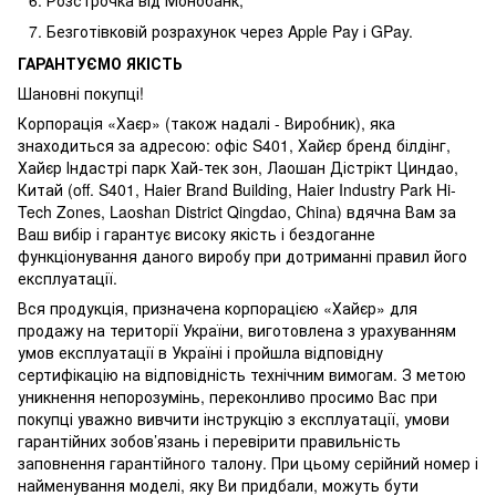
Безготівковій розрахунок через Apple Pay і GPay.
ГАРАНТУЄМО ЯКІСТЬ
Шановні покупці!
Корпорація «Хаєр» (також надалі - Виробник), яка
знаходиться за адресою: офіс S401, Хайєр бренд білдінг,
Хайєр Індастрі парк Хай-тек зон, Лаошан Дістрікт Циндао,
Китай (off. S401, Haier Brand Building, Haier Industry Park Hi-
Tech Zones, Laoshan District Qingdao, China) вдячна Вам за
Ваш вибір і гарантує високу якість і бездоганне
функціонування даного виробу при дотриманні правил його
експлуатації.
Вся продукція, призначена корпорацією «Хайєр» для
продажу на території України, виготовлена з урахуванням
умов експлуатації в Україні і пройшла відповідну
сертифікацію на відповідність технічним вимогам. З метою
уникнення непорозумінь, переконливо просимо Вас при
покупці уважно вивчити інструкцію з експлуатації, умови
гарантійних зобов’язань і перевірити правильність
заповнення гарантійного талону. При цьому серійний номер і
найменування моделі, яку Ви придбали, можуть бути