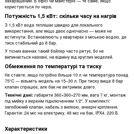
захаращений. В офісі чи майстерні — те саме, якщо
користуються по черзі.
Потужність 1,5 кВт: скільки часу на нагрів
З 1,5 кВт вода теплішає швидко для локального
використання, але якщо двоє одночасно — може не
встигнути. Встановлюють у квартирах з міською водою, де
тиск стабільний до 8 бар.
У тісних ваннах такий бойлер часто рятує, бо не
випинається назовні, на відміну від круглих моделей.
Обмеження по температурі та тиску
Не ставте, якщо потрібно більше 10 л чи температура понад
75°C — візьміть модель на 15–30 л. При тиску вище 8 бар
клапан спрацює, але бак не витримає довго.
Технічні дані:
габарити 360×360×270 мм, вага 7 кг, монтаж
під мийку з верхнім підключенням 1/2". У комплекті:
запобіжний клапан, кабель з вилкою, анкерні кріплення.
Гарантія: 24 міс на електрику, 48 міс на бак. IPX4, 220 В.
Характеристики