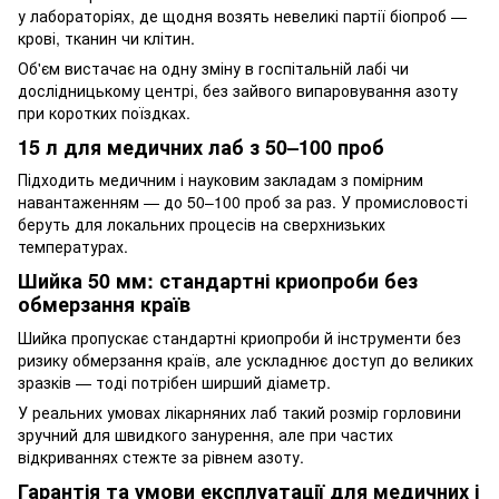
у лабораторіях, де щодня возять невеликі партії біопроб —
крові, тканин чи клітин.
Об'єм вистачає на одну зміну в госпітальній лабі чи
дослідницькому центрі, без зайвого випаровування азоту
при коротких поїздках.
15 л для медичних лаб з 50–100 проб
Підходить медичним і науковим закладам з помірним
навантаженням — до 50–100 проб за раз. У промисловості
беруть для локальних процесів на сверхнизьких
температурах.
Шийка 50 мм: стандартні криопроби без
обмерзання країв
Шийка пропускає стандартні криопроби й інструменти без
ризику обмерзання країв, але ускладнює доступ до великих
зразків — тоді потрібен ширший діаметр.
У реальних умовах лікарняних лаб такий розмір горловини
зручний для швидкого занурення, але при частих
відкриваннях стежте за рівнем азоту.
Гарантія та умови експлуатації для медичних і