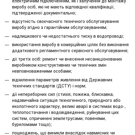
електричним підключенням, як і залучення до монтажу
виробу осіб, які не мають відповідної кваліфікації,
підтвердженої документально;
відсутність своєчасного технічного обслуговування
виробу згідно з гарантійним обслуговуванням;
надлишкового чи недостатнього тиску в водопроводі;
використання виробу в комерційних цілях без виконання
додаткового регламентного сервісного обслуговування;
дії третіх осіб: ремонт чи внесення несанкціонованих
виробником конструктивних чи технічних змін
невповноваженими особами;
відхилення параметрів живлення від Державних
технічних стандартів (ДСТУ) і норм;
дії непереборних сил (стихія, пожежа, блискавка,
надзвичайна ситуація техногенного, природного або
екологічного характеру, великі аварії в системах водо-,
теплопостачання і водовідведення, руйнування цих
систем, спричинені землетрусами, повенями,
буреломами тощо);
пошкоджень, що виникли внаслідок навмисних чи