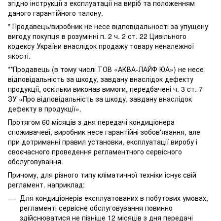
згідно інструкції з експлуатації на виріб та положенням
даного гарантійного талону.
* Продавець/виробник не несе відповідальності за упущену
вигоду покупця в розумінні п. 2 ч. 2 ст. 22 Цивільного
кодексу України внаслідок продажу товару неналежної
якості.
**Продавець (в тому числі ТОВ «АКВА-ЛАЙФ ЮА») не несе
відповідальність за шкоду, завдану внаслідок дефекту
продукції, оскільки виконав вимоги, передбачені ч. 3 ст. 7
ЗУ «Про відповідальність за шкоду, завдану внаслідок
дефекту в продукції».
Протягом 60 місяців з дня передачі кондиціонера
споживачеві, виробник несе гарантійні зобов'язання, але
при дотриманні правил установки, експлуатації виробу і
своєчасного проведення регламентного сервісного
обслуговування.
Причому, для різного типу кліматичної техніки існує свій
регламент. наприклад:
Для кондиціонерів експлуатованих в побутових умовах,
регламенті сервісне обслуговування повинно
здійснюватися не пізніше 12 місяців з дня передачі