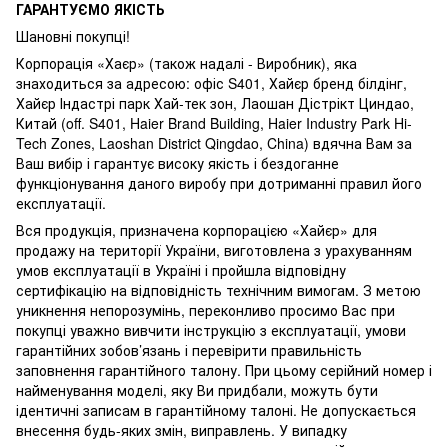
ГАРАНТУЄМО ЯКІСТЬ
Шановні покупці!
Корпорація «Хаєр» (також надалі - Виробник), яка
знаходиться за адресою: офіс S401, Хайєр бренд білдінг,
Хайєр Індастрі парк Хай-тек зон, Лаошан Дістрікт Циндао,
Китай (off. S401, Haier Brand Building, Haier Industry Park Hi-
Tech Zones, Laoshan District Qingdao, China) вдячна Вам за
Ваш вибір і гарантує високу якість і бездоганне
функціонування даного виробу при дотриманні правил його
експлуатації.
Вся продукція, призначена корпорацією «Хайєр» для
продажу на території України, виготовлена з урахуванням
умов експлуатації в Україні і пройшла відповідну
сертифікацію на відповідність технічним вимогам. З метою
уникнення непорозумінь, переконливо просимо Вас при
покупці уважно вивчити інструкцію з експлуатації, умови
гарантійних зобов’язань і перевірити правильність
заповнення гарантійного талону. При цьому серійний номер і
найменування моделі, яку Ви придбали, можуть бути
ідентичні записам в гарантійному талоні. Не допускається
внесення будь-яких змін, виправлень. У випадку