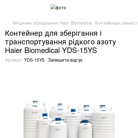
Медичне обладнання Haier Biomedical
Контейнери (ємност
Контейнер для зберігання і
транспортування рідкого азоту
Haier Biomedical YDS-15YS
Артикул:
YDS-15YS
Залишити відгук