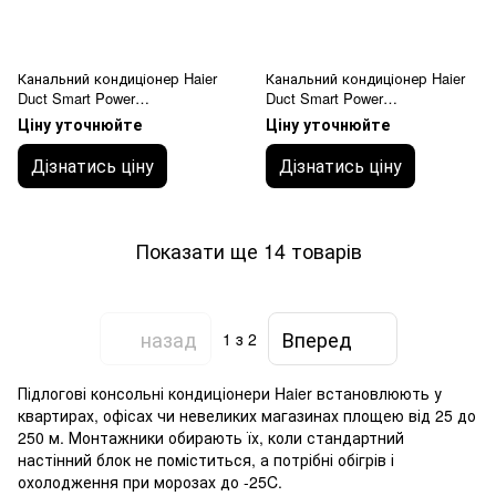
Канальний кондиціонер Haier
Канальний кондиціонер Haier
Duct Smart Power
Duct Smart Power
ADH125M1ERG/1UH125P1ERG
AD140S2SM3FA/1U140S2SN1F
Ціну уточнюйте
Ціну уточнюйте
середньонапірний 30-120 Pа
B середньонапірний 25-150 Pа
Дізнатись ціну
Дізнатись ціну
Показати ще 14 товарів
назад
Вперед
1
з 2
Підлогові консольні кондиціонери Haier встановлюють у
квартирах, офісах чи невеликих магазинах площею від 25 до
250 м. Монтажники обирають їх, коли стандартний
настінний блок не поміститься, а потрібні обігрів і
охолодження при морозах до -25C.