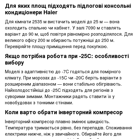
Для яких площ підходять підлогові консольні
кондиціонери Haier
Для кімнати 2535 м вистачить моделі до 25 м — вона
охолодить спальню чи кабінет. У залі 7090 м ставлять
варіант до 90 м, щоб повітря рівномірно розподілялося. Для
великого офісу 200 м обирають потужніші до 250 м.
Перевіряйте площу приміщення перед покупкою.
Якщо потрібна робота при -25C: особливості
вибору
Моделі з адаптивністю до -7C годяться для помірного
клімату. При морозах до -15C чи -20C беріть варіанти з
розширеним діапазоном — вони стабільно обігрівають.
Найхолодостійкіші до -25C підходять для регіонів з
суворими зимами. Монтажники радять ставити їх у
новобудовах з тонкими стінами.
Коли варто обрати інверторний компресор
Інверторний компресор плавно змінює швидкість.
Температура тримається рівно, без перепадів. Споживання
електрики нижче, ніж у звичайного. Обирайте його для