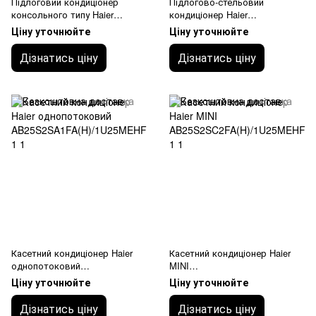
Підлоговий кондиціонер
Підлогово-стельовий
консольного типу Haier
кондиціонер Haier
AF25S2SD1FA(H)/1U25MEHFR
AC71S2SG1FA(H)/1U71FL
Ціну уточнюйте
Ціну уточнюйте
A-1
Дізнатись ціну
Дізнатись ціну
Касетний кондиціонер Haier
Касетний кондиціонер Haier
однопотоковий
MINI
AB25S2SA1FA(H)/1U25MEHFR
AB25S2SC2FA(H)/1U25MEHFR
Ціну уточнюйте
Ціну уточнюйте
A-1
A-1
Дізнатись ціну
Дізнатись ціну