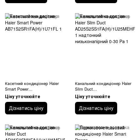
Касетний кондиціонер Haier
Канальний кондиціонер Haier
Smart Power
Slim Duct
AB71S2SR1FA(H)/1U71FL
AD25S2SS1FA(H)/1U25MEHFR
Ціну уточнюйте
Ціну уточнюйте
A-1 надтонкий низьконапірний
0-30 Pа
Дізнатись ціну
Дізнатись ціну