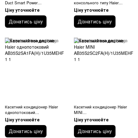
Duct Smart Power
консольного типу Haier
AD160S2SM3FA(H)/1UH160P1E
AF35S2SD1FA(H)/1U35MEHFR
Ціну уточнюйте
Ціну уточнюйте
RG високонапірний 120-210 Pа
A-1
Дізнатись ціну
Дізнатись ціну
Касетний кондиціонер Haier
Касетний кондиціонер Haier
однопотоковий
MINI
AB35S2SA1FA(H)/1U35MEHFR
AB35S2SC2FA(H)/1U35MEHFR
Ціну уточнюйте
Ціну уточнюйте
A-1
A-1
Дізнатись ціну
Дізнатись ціну