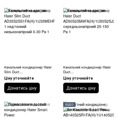
Канальний кондиціонер Haier
Канальний кондиціонер Haier
Slim Duct
Duct
AD35S2SS1FA(H)/1U35MEHFR
AD50S2SM9FA(H)/1U50S2SJ2F
Ціну уточнюйте
Ціну уточнюйте
A-1 надтонкий низьконапірний
A середньонапірний 25-150 Pа
0-30 Pа
Дізнатись ціну
Дізнатись ціну
ВІДЕО