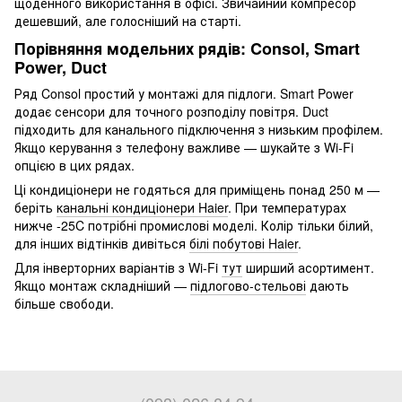
щоденного використання в офісі. Звичайний компресор
дешевший, але голосніший на старті.
Порівняння модельних рядів: Consol, Smart
Power, Duct
Ряд Consol простий у монтажі для підлоги. Smart Power
додає сенсори для точного розподілу повітря. Duct
підходить для канального підключення з низьким профілем.
Якщо керування з телефону важливе — шукайте з Wi-Fi
опцією в цих рядах.
Ці кондиціонери не годяться для приміщень понад 250 м —
беріть
канальні кондиціонери Haier
. При температурах
нижче -25C потрібні промислові моделі. Колір тільки білий,
для інших відтінків дивіться
білі побутові Haier
.
Для інверторних варіантів з Wi-Fi
тут
ширший асортимент.
Якщо монтаж складніший —
підлогово-стельові
дають
більше свободи.