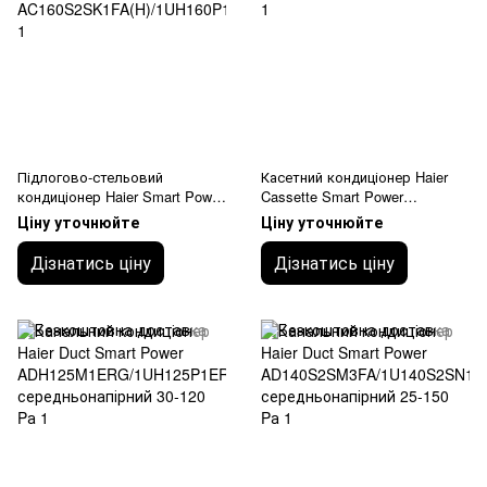
Підлогово-стельовий
Касетний кондиціонер Haier
кондиціонер Haier Smart Power
Cassette Smart Power
AC160S2SK1FA(H)/1UH160P1E
AB140S2SR1FA(H)/1U140S2SN
Ціну уточнюйте
Ціну уточнюйте
RG
1FB
Дізнатись ціну
Дізнатись ціну