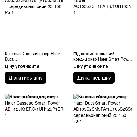
Канальний кондиціонер Haier
Підлогово-стельовий
Duct
кондиціонер Haier Smart Power
AD35S2SM3FA(H)/1U35MEHFR
AC105S2SH1FA(H)/1UH105N1E
Ціну уточнюйте
Ціну уточнюйте
A-1 середньонапірний 25-150
RG
Pа
Дізнатись ціну
Дізнатись ціну