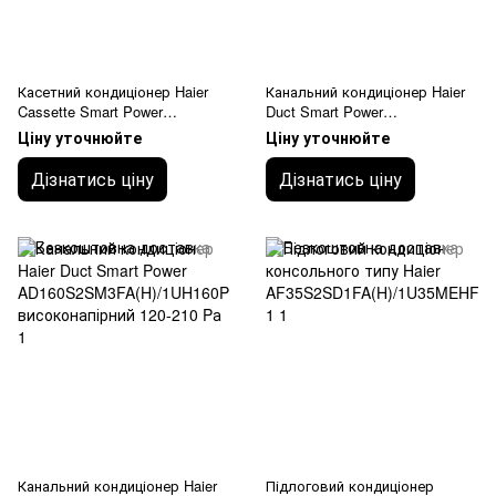
Касетний кондиціонер Haier
Канальний кондиціонер Haier
Cassette Smart Power
Duct Smart Power
ABH125K1ERG/1UH125P1ERG
AD105S2SM3FA/1U105S2SS1F
Ціну уточнюйте
Ціну уточнюйте
B середньонапірний 25-150 Pа
Дізнатись ціну
Дізнатись ціну
Канальний кондиціонер Haier
Підлоговий кондиціонер