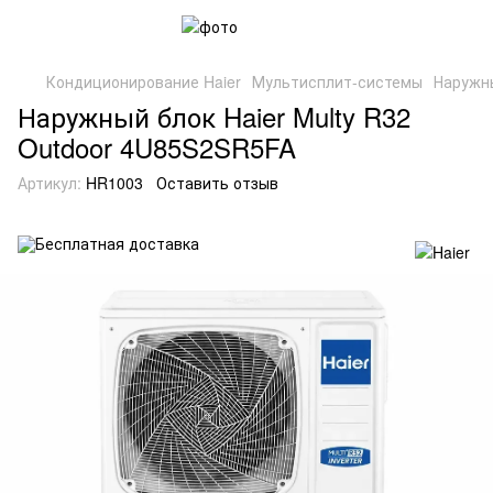
Кондиционирование Haier
Мультисплит-системы
Наружны
Наружный блок Haier Multy R32
Outdoor 4U85S2SR5FA
Артикул:
HR1003
Оставить отзыв