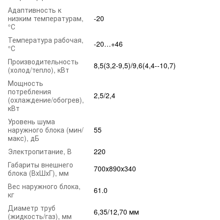
Адаптивность к
низким температурам,
-20
°С
Температура рабочая,
-20…+46
°С
Производительность
8,5(3,2-9,5)/9,6(4,4--10,7)
(холод/тепло), кВт
Мощность
потребления
2,5/2,4
(охлаждение/обогрев),
кВт
Уровень шума
наружного блока (мин/
55
макс), дБ
Электропитание, В
220
Габариты внешнего
700х890х340
блока (ВхШхГ), мм
Вес наружного блока,
61.0
кг
Диаметр труб
6,35/12,70 мм
(жидкость/газ), мм