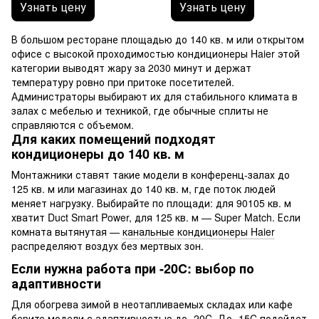
Узнать цену
Узнать цену
В большом ресторане площадью до 140 кв. м или открытом
офисе с высокой проходимостью кондиционеры Haier этой
категории выводят жару за 2030 минут и держат
температуру ровно при притоке посетителей.
Администраторы выбирают их для стабильного климата в
залах с мебелью и техникой, где обычные сплиты не
справляются с объемом.
Для каких помещений подходят
кондиционеры до 140 кв. м
Монтажники ставят такие модели в конференц-залах до
125 кв. м или магазинах до 140 кв. м, где поток людей
меняет нагрузку. Выбирайте по площади: для 90105 кв. м
хватит Duct Smart Power, для 125 кв. м — Super Match. Если
комната вытянутая —
канальные кондиционеры Haier
распределяют воздух без мертвых зон.
Если нужна работа при -20C: выбор по
адаптивности
Для обогрева зимой в неотапливаемых складах или кафе
берите модели с адаптивностью до -20C. До -15C подойдет