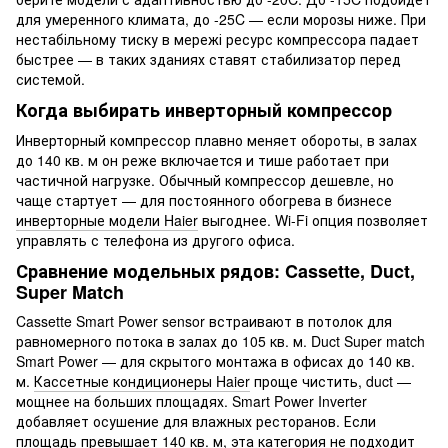
для умеренного климата, до -25C — если морозы ниже. При
нестабільному тиску в мережі ресурс компрессора падает
быстрее — в таких зданиях ставят стабилизатор перед
системой.
Когда выбирать инверторный компрессор
Инверторный компрессор плавно меняет обороты, в залах
до 140 кв. м он реже включается и тише работает при
частичной нагрузке. Обычный компрессор дешевле, но
чаще стартует — для постоянного обогрева в бизнесе
инверторные модели Haier
выгоднее. Wi-Fi опция позволяет
управлять с телефона из другого офиса.
Сравнение модельных рядов: Cassette, Duct,
Super Match
Cassette Smart Power sensor встраивают в потолок для
равномерного потока в залах до 105 кв. м. Duct Super match
Smart Power — для скрытого монтажа в офисах до 140 кв.
м.
Кассетные кондиционеры Haier
проще чистить, duct —
мощнее на больших площадях. Smart Power Inverter
добавляет осушение для влажных ресторанов. Если
площадь превышает 140 кв. м, эта категория не подходит