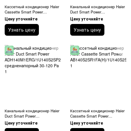
Кассетный кондиционер Haier
Канальный кондиционер Haier
Cassette Smart Power
Duct Smart Power
AB140S2SR1FA(H)/1U140S2SN
AD140S2SM3FA/1U140S2SN1F
Цену уточняйте
Цену уточняйте
1FB
B средненапорный 25-150 Pа
Узнать цену
Узнать цену
Канальный кондиционер Haier
Кассетный кондиционер Haier
Duct Smart Power
Cassette Smart Power
ADH140M1ERG/1U140S2SP2F
AB140S2SR1FA(H)/1U140S2SP
Цену уточняйте
Цену уточняйте
B средненапорный 30-120 Pа
2FB