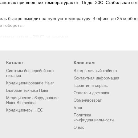
ранствах при внешних температурах от -15 до -30C. Стабильная с
ель быстро выходит на нужную температуру. В офисе до 25 м обог
ет обороты.
грев при -25C и ниже
ти к низким температурам. Модели на -15C хватит для мягкой зим
 накапливается. До -30C работают варианты с расширенным диапа
Каталог
Клиентам
ах ставят редуктор давления перед внешним блоком — ресурс ком
Системы бесперебойного
Вход в личный кабинет
бирать модель с ультрафиолетовой ламп
питания
Контактная информация
Кондиционирование Haier
й или комнате аллергика. Она убивает бактерии в воздухе, прохо
Гарантия и сервис
Бытовая техника Haier
очистка убирает пыль с теплообменника.
Оплата и доставка
Медицинское оборудование
риоритете, комбинируйте с экосенсором — он выключает поток, когд
Обмен/возврат
Haier Biomedical
Блог
Кондиционеры HEC
ций Wi-Fi и экосенсора
Политика
конфиденциальности
 телефона: включить обогрев передом или осушение в дождь. Опция
О нас
энергию в пустой комнате, но в проходной зоне выключается редко
с несколькими этажами
модели с Wi-Fi
удобнее. Тихая работа инвер