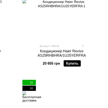
3
Артикул: HR033
O
Кондиционер Haier Revive
AS25RHBHRA/1U25YERFRA
20 655 грн
Купить
10
10