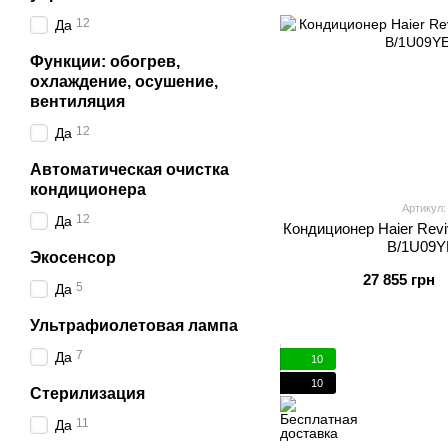
12
Да
Функции: обогрев,
охлаждение, осушение,
вентиляция
12
Да
Автоматическая очистка
кондиционера
Артикул
12
Да
Кондиционер Haier Revi
B/1U09
Экосенсор
27 855 грн
5
Да
Ультрафиолетовая лампа
7
Да
10
10
Стерилизация
11
Да