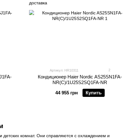
2
Артикул: HR10311
J1FA-
Кондиционер Haier Nordic AS25SN1FA-
NR(C)/1U25S2SQ1FA-NR
44 955 грн
Купить
м
ли детских комнат. Они справляются с охлаждением и