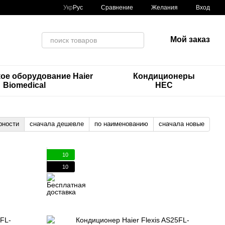
Сравнение
Укр
Рус
Желания
Вход
Мой заказ
ое оборудование Haier
Кондиционеры
Biomedical
HEC
рности
сначала дешевле
по наименованию
сначала новые
10
10