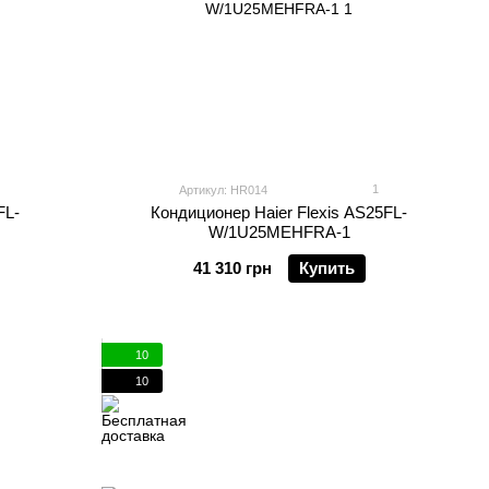
1
Артикул: HR014
FL-
Кондиционер Haier Flexis AS25FL-
W/1U25MEHFRA-1
41 310 грн
Купить
10
10