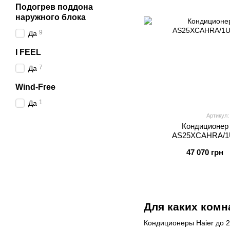
Подогрев поддона
наружного блока
9
Да
I FEEL
7
Да
Wind-Free
1
Да
Артикул
Кондиционер 
AS25XCAHRA/1
47 070 грн
Для каких комн
Кондиционеры Haier до 2