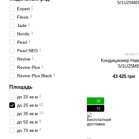
1
Expert
3
Flexis
1
Jade
2
Nordic
1
Pearl
1
Pearl NEO
Артикул
1
Revive
Кондиционер Haie
S/1U25M
1
Revive Plus
1
Revive Plus Black
43 425 грн
Площадь
1
до 20 кв.м
10
12
до 25 кв.м
10
13
до 35 кв.м
9
до 50 кв.м
7
до 70 кв.м