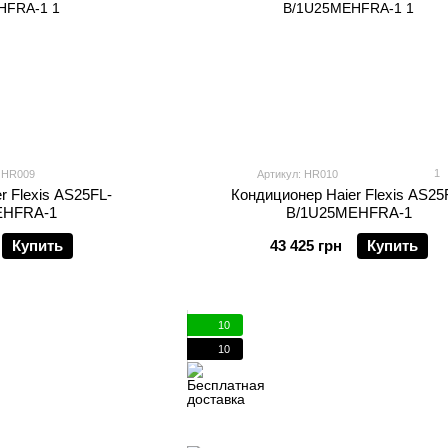
1
: HR009
Артикул: HR010
r Flexis AS25FL-
Кондиционер Haier Flexis AS25
EHFRA-1
B/1U25MEHFRA-1
Купить
43 425 грн
Купить
10
10