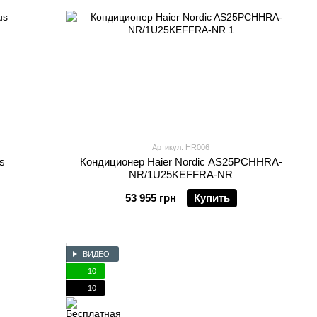
Артикул: HR006
us
Кондиционер Haier Nordic AS25PCHHRA-
NR/1U25KEFFRA-NR
53 955 грн
Купить
ВИДЕО
10
10