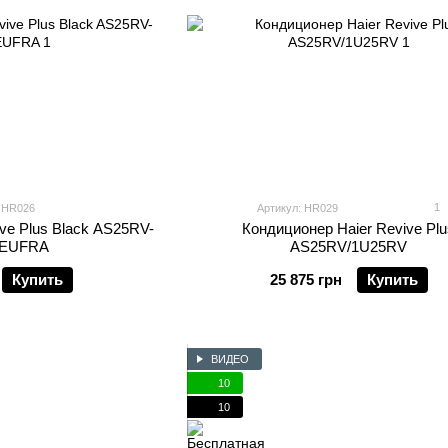
1
: HR026
Артикул: HR029
ve Plus Black AS25RV-
Кондиционер Haier Revive Pl
YEUFRA
AS25RV/1U25RV
Купить
25 875 грн
Купить
ВИДЕО
10
10