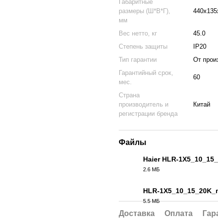
Габаритные
размеры (Ш*В*Г),
440х135
мм
Вес нетто, кг
45.0
Степень защиты
IP20
Тип гарантии
От прои
Гарантийный срок,
60
мес.
Страна
производитель и
Китай
регистрации бренда
Файлы
Haier HLR-1X5_10_15
2.6 МБ
PDF
HLR-1X5_10_15_20K_п
5.5 МБ
PDF
Доставка
Оплата
Гар