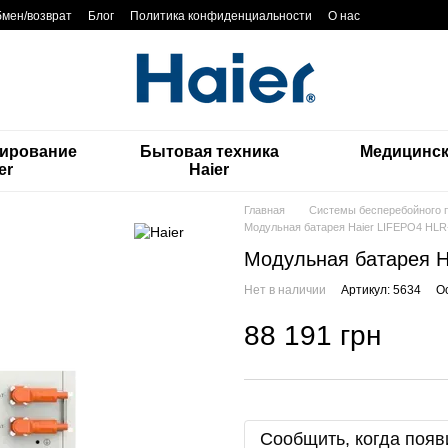
мен/возврат
Блог
Политика конфиденциальности
О нас
ирование
Бытовая техника
Медицинск
er
Haier
Главная
Системы бесперебойного 
Модульная батарея Haier LIFEPO4 HLR
Модульная батарея H
Нет в наличии
Артикул: 5634
О
88 191 грн
Сообщить, когда появ