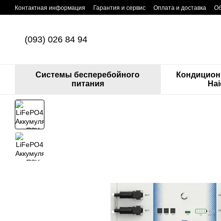
Перейти к основному контенту
Контактная информация
Гарантия и сервис
Оплата и доставка
Об
(093) 026 84 94
Системы бесперебойного
Кондицион
питания
Hai