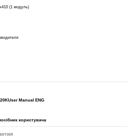
х410 (1 модуль)
зводителя
_20KUser Manual ENG
осібник користувача
антия