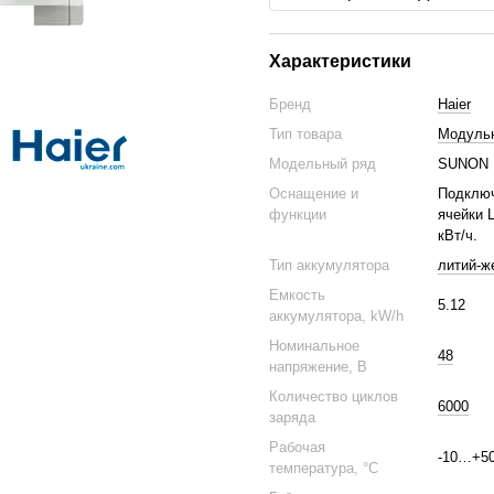
Характеристики
Бренд
Haier
Тип товара
Модульн
Модельный ряд
SUNON 
Оснащение и
Подключ
функции
ячейки 
кВт/ч.
Тип аккумулятора
литий-ж
Емкость
5.12
аккумулятора, kW/h
Номинальное
48
напряжение, В
Количество циклов
6000
заряда
Рабочая
-10…+5
температура, °С