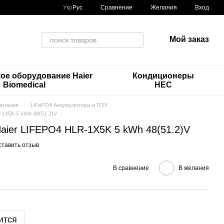
Сравнение
Укр
Рус
Желания
Вход
Мой заказ
ое оборудование Haier
Кондиционеры
Biomedical
HEC
питания
LiFePO4 Аккумуляторы и ПЗУ
-1X5K 5 kWh 48(51.2)V
aier LIFEPO4 HLR-1X5K 5 kWh 48(51.2)V
ставить отзыв
В сравнение
В желания
ится