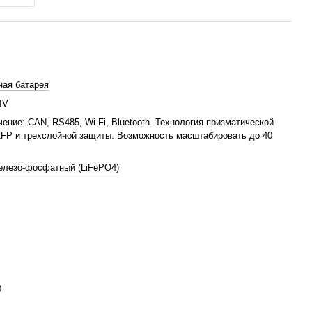
ая батарея
IV
ение: CAN, RS485, Wi-Fi, Bluetooth. Технология призматической
LFP и трехслойной защиты. Возможность масштабировать до 40
елезо-фосфатный (LiFePO4)
0