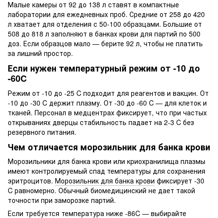
Малые камеры от 92 до 138 л ставят в компактные
лаборатории для ежедневных проб. Средние от 258 до 420
л хватает для отделения с 50-100 образцами. Большие от
508 до 818 л заполняют в банках крови для партий по 500
доз. Если образцов мало — берите 92 л, чтобы не платить
за лишний простор.
Если нужен температурный режим от -10 до
-60C
Режим от -10 до -25 C подходит для реагентов и вакцин. От
-10 до -30 C держит плазму. От -30 до -60 C — для клеток и
тканей. Персонал в медцентрах фиксирует, что при частых
открываниях дверцы стабильность падает на 2-3 C без
резервного питания.
Чем отличается морозильник для банка крови
Морозильники для банка крови или криохранилища плазмы
имеют контролируемый спад температуры для сохранения
эритроцитов.
Морозильник для банка крови
фиксирует -30
C равномерно. Обычный биомедицинский не дает такой
точности при заморозке партий.
Если требуется температура ниже -86C — выбирайте