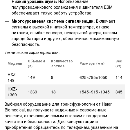
Низкий уровень шума:
Использование
полупроводникового охлаждения и двигателя EBM
обеспечивает тихую работу устройства.
Многоуровневая система сигнализации:
Включает
сигналы о высокой и низкой температуре, отказе
питания, ошибке сенсора, незакрытой двери, низком
заряде батареи и других, обеспечивая максимальную
безопасность.
Технические характеристики:
Объемом
Количество
Вес
Модель
Размеры (мм)
(л)
лотков
(кг)
HXZ-
149
9
625×795×1050
114
149
HXZ-
1369
18
1545×915×1945
345
1369
Выбирая оборудование для трансфузиологии от Haier
Biomedical, вы получаете надежные и современные
решения, отвечающие самым высоким стандартам
качества и безопасности. Для консультации и
приобретения обращайтесь по телефонам, указанным на