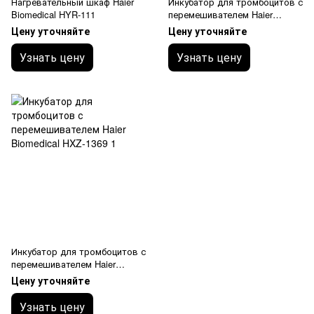
Нагревательный шкаф Haier
Инкубатор для тромбоцитов с
Biomedical HYR-111
перемешивателем Haier
Biomedical HXZ-149
Цену уточняйте
Цену уточняйте
Узнать цену
Узнать цену
Инкубатор для тромбоцитов с
перемешивателем Haier
Biomedical HXZ-1369
Цену уточняйте
Узнать цену