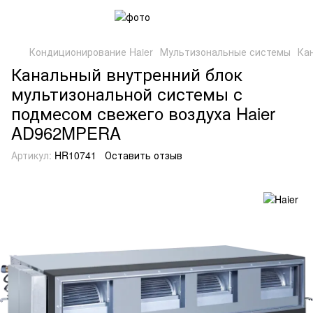
Кондиционирование Haier
Мультизональные системы
Ка
Канальный внутренний блок
мультизональной системы с
подмесом свежего воздуха Haier
AD962MPERA
Артикул:
HR10741
Оставить отзыв