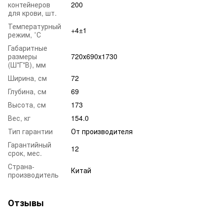
контейнеров
200
для крови, шт.
Температурный
+4±1
режим, ˚С
Габаритные
размеры
720х690х1730
(Ш*Г*В), мм
Ширина, см
72
Глубина, см
69
Высота, см
173
Вес, кг
154.0
Тип гарантии
От производителя
Гарантийный
12
срок, мес.
Страна-
Китай
производитель
Отзывы