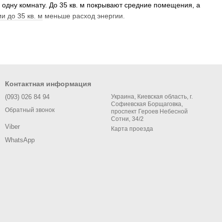
в одну комнату. До 35 кв. м покрывают средние помещения, а
ии до 35 кв. м
меньше расход энергии.
е без сбоев. Монтажники в старых домах с тонкими стенами
Контактная информация
чет за электричество ниже. Обычный включается-выключается
(093) 026 84 94
Украина, Киевская область, г.
Софиевская Борщаговка,
ния.
Обратный звонок
проспект Героев Небесной
Сотни, 34/2
Viber
Карта проезда
 домой. Удобно в офисах — директор задает режим удаленно.
WhatsApp
розах ниже -15C ищите расширенные модели.