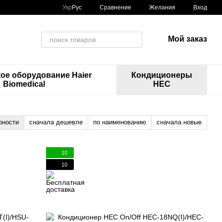
Сравнение
Укр
Рус
Желания
Вход
Мой заказ
ое оборудование Haier
Кондиционеры
Biomedical
HEC
рности
сначала дешевле
по наименованию
сначала новые
10
10