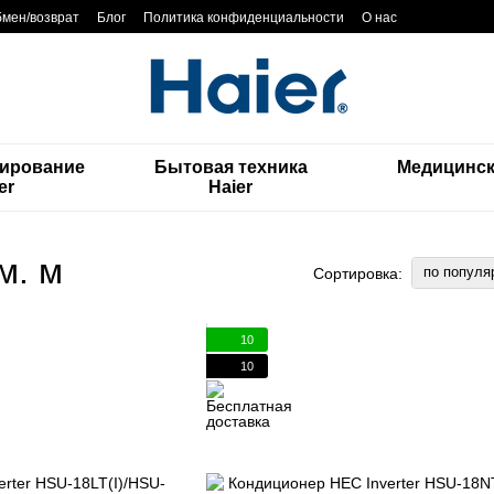
мен/возврат
Блог
Политика конфиденциальности
О нас
ирование
Бытовая техника
Медицинск
er
Haier
м. м
по популя
Сортировка:
10
10