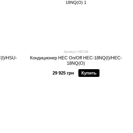
Артикул: HEC08
(I)/HSU-
Кондиционер HEC On/Off HEC-18NQ(I)/HEC-
18NQ(O)
29 925 грн
Купить