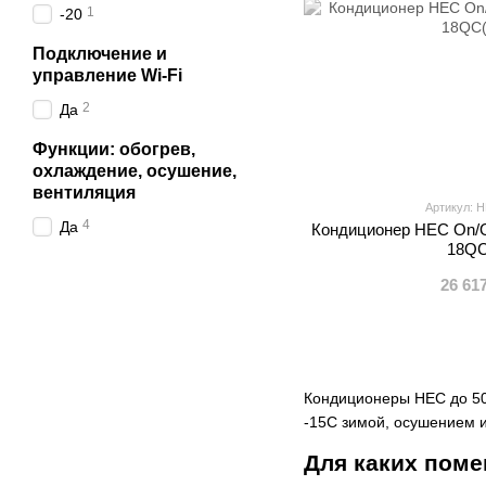
1
-20
Подключение и
управление Wi-Fi
2
Да
Функции: обогрев,
охлаждение, осушение,
вентиляция
Артикул: 
4
Да
Кондиционер HEC On/O
18QC
26 61
Кондиционеры HEC до 50 
-15C зимой, осушением 
Для каких поме