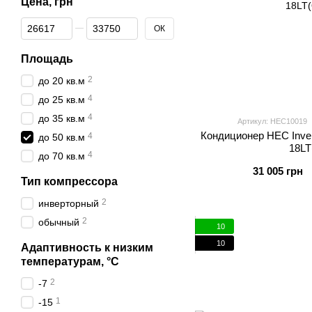
Цена, грн
От Цена, грн
До Цена, грн
ОК
Площадь
2
до 20 кв.м
4
до 25 кв.м
4
до 35 кв.м
Артикул: HEC10019
Кондиционер HEC Inver
4
до 50 кв.м
18LT
4
до 70 кв.м
31 005 грн
Тип компрессора
2
инверторный
2
обычный
10
10
Адаптивность к низким
температурам, °С
2
-7
1
-15