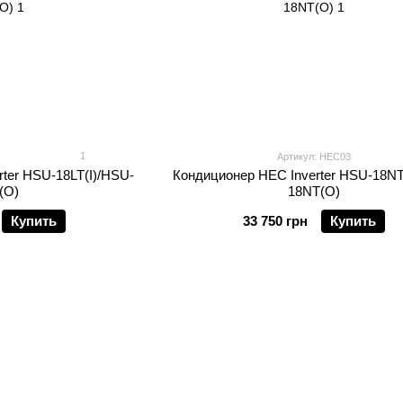
1
Артикул: HEC03
ter HSU-18LT(I)/HSU-
Кондиционер HEC Inverter HSU-18NT
(O)
18NT(O)
Купить
33 750 грн
Купить