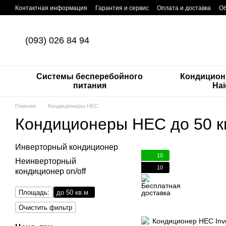
Перейти к основному контенту
Контактная информация
Гарантия и сервис
Оплата и доставка
Об
(093) 026 84 94
Системы бесперебойного
Кондицион
питания
Hai
Главная
Кондиционеры HEC
Кондиционеры HEC до 50 к
Инверторный кондиционер
10
Неинверторный
10
кондиционер on/off
Площадь:
до 50 кв.м
Очистить фильтр