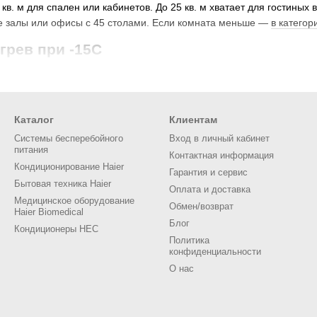
в. м для спален или кабинетов. До 25 кв. м хватает для гостиных 
ые залы или офисы с 45 столами. Если комната меньше —
в категор
грев при -15C
до -7C ставят в теплых регионах. До -15C работают в междусезонь
ссор не замерзает при перепадах.
 инверторный или обычный компрессор
Каталог
Клиентам
регулирует мощность ступенчато. Температура держится ровно, с
Системы бесперебойного
Вход в личный кабинет
питания
 покупке.
Инверторные HEC
берут для круглогодичного использова
Контактная информация
Кондиционирование Haier
Гарантия и сервис
 Wi-Fi: когда это удобно
Бытовая техника Haier
Оплата и доставка
рсии или как опция. Включайте из приложения перед возвращением
Медицинское оборудование
Обмен/возврат
Haier Biomedical
столе.
Блог
Кондиционеры HEC
в. м, эта категория не подходит — берите
HEC до 70 кв. м
. При мо
Политика
конфиденциальности
О нас