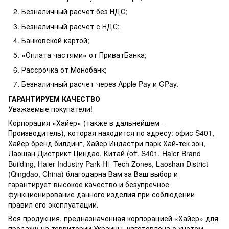
Безналичный расчет без НДС;
Безналичный расчет с НДС;
Банковской картой;
«Оплата частями» от ПриватБанка;
Рассрочка от Монобанк;
Безналичный расчет через Apple Pay и GPay.
ГАРАНТИРУЕМ КАЧЕСТВО
Уважаемые покупатели!
Корпорация «Хайер» (также в дальнейшем –
Производитель), которая находится по адресу: офис S401,
Хайер бренд билдинг, Хайер Индастри парк Хай-тек зон,
Лаошан Дистрикт Циндао, Китай (off. S401, Haier Brand
Building, Haier Industry Park Hi- Tech Zones, Laoshan District
(Qingdao, China) благодарна Вам за Ваш выбор и
гарантирует высокое качество и безупречное
функционирование данного изделия при соблюдении
правил его эксплуатации.
Вся продукция, предназначенная корпорацией «Хайер» для
продажи на территории Украины, изготовлена ​​с учетом