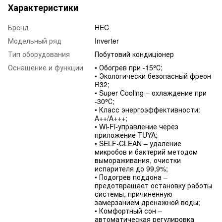
Характеристики
Бренд
HEC
Модельный ряд
Inverter
Тип оборудования
Побутовий кондиціонер
Оснащение и функции
• Обогрев при -15⁰С;
• Экологически безопасный фреон
R32;
• Super Cooling – охлаждение при
-30⁰С;
• Класс энергоэффективности:
А++/А+++;
• Wi-Fi-управление через
приложение TUYA;
• SELF-CLEAN – удаление
микробов и бактерий методом
вымораживания, очистки
испарителя до 99,9%;
• Подогрев поддона –
предотвращает остановку работы
системы, причиненную
замерзанием дренажной воды;
• Комфортный сон –
автоматическая регулировка