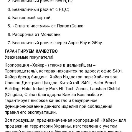
Безналичный расчет без НДС;
Безналичный расчет с НДС;
Банковской картой;
«Оплата частями» от ПриватБанка;
Рассрочка от Монобанк;
Безналичный расчет через Apple Pay и GPay.
ГАРАНТИРУЕМ КАЧЕСТВО
Уважаемые покупатели!
Корпорация «Хайер» (также в дальнейшем –
Производитель), которая находится по адресу: офис S401,
Хайер бренд билдинг, Хайер Индастри парк Хай-тек зон,
Лаошан Дистрикт Циндао, Китай (off. S401, Haier Brand
Building, Haier Industry Park Hi- Tech Zones, Laoshan District
(Qingdao, China) благодарна Вам за Ваш выбор и
гарантирует высокое качество и безупречное
функционирование данного изделия при соблюдении
правил его эксплуатации.
Вся продукция, предназначенная корпорацией «Хайер» для
продажи на территории Украины, изготовлена ​​с учетом
условий эксплуатации в Украине и прошла сертификацию