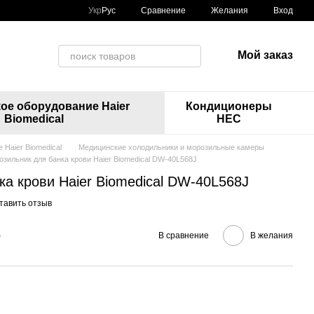
Сравнение
Укр
Рус
Желания
Вход
Мой заказ
ое оборудование Haier
Кондиционеры
Biomedical
HEC
Haier Biomedical
Медицинские холодильники и морозильные камеры
озильник для банка крови Haier Biomedical DW-40L568J
а крови Haier Biomedical DW-40L568J
тавить отзыв
е
В сравнение
В желания