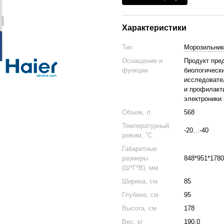
Характеристики
Тип
Морозильник
Оснащение и
Продукт пред
функции
биологическ
исследовател
и профилакт
электроники 
Объем, л
568
Температурный
-20…-40
режим, ˚С
Габаритные
размеры
848*951*1780
(Ш*Г*В), мм
Ширина, см
85
Глубина, см
95
Высота, см
178
Вес, кг
190.0