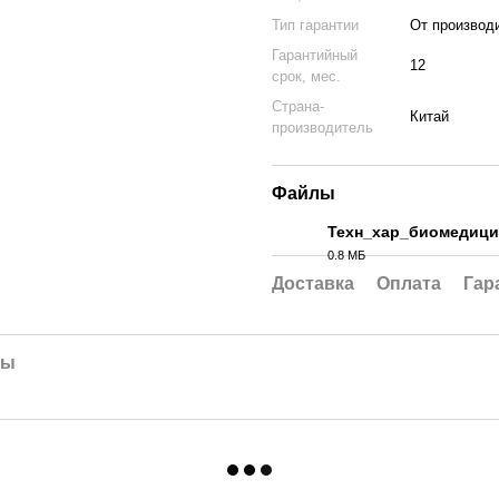
Тип гарантии
От производ
Гарантийный
12
срок, мес.
Страна-
Китай
производитель
Файлы
Техн_хар_биомедици
0.8 МБ
PDF
Доставка
Оплата
Гар
лы