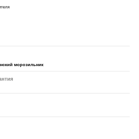
ителя
нский морозильник
антия