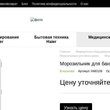
мен/возврат
Блог
Политика конфиденциальности
О нас
ирование
Бытовая техника
Медицинск
er
Haier
Главная
Медицинское оборудование 
Морозильники для банка крови
Мор
Морозильник для банк
В наличии
Артикул: HM0108
Ос
Цену уточняйт
Узнать цену