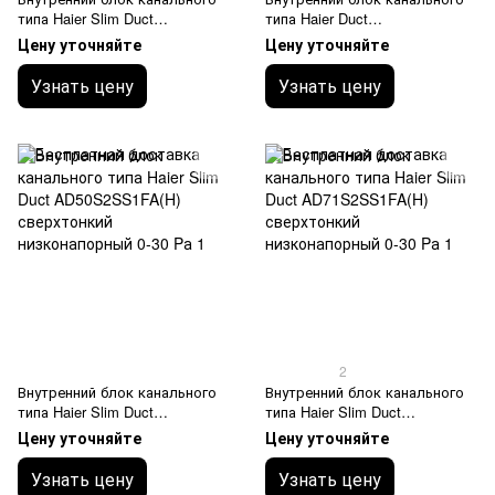
типа Haier Slim Duct
типа Haier Duct
AD35S2SS1FA(H) сверхтонкий
AD50S2SM3FA(H)
Цену уточняйте
Цену уточняйте
низконапорный 0-30 Pа
средненапорный 25-150 Pа
Узнать цену
Узнать цену
2
Внутренний блок канального
Внутренний блок канального
типа Haier Slim Duct
типа Haier Slim Duct
AD50S2SS1FA(H) сверхтонкий
AD71S2SS1FA(H) сверхтонкий
Цену уточняйте
Цену уточняйте
низконапорный 0-30 Pа
низконапорный 0-30 Pа
Узнать цену
Узнать цену