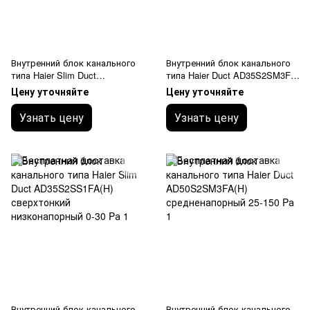
Внутренний блок канального
Внутренний блок канального
типа Haier Slim Duct
типа Haier Duct AD35S2SM3FA
AD25S2SS1FA(H) сверхтонкий
средненапорный 25-150 Pа
Цену уточняйте
Цену уточняйте
низконапорный 0-30 Pа
Узнать цену
Узнать цену
Внутренний блок канального
Внутренний блок канального