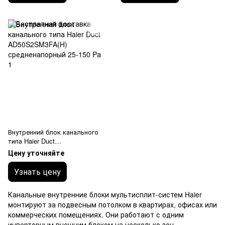
Внутренний блок канального
типа Haier Duct
AD50S2SM3FA(H)
Цену уточняйте
средненапорный 25-150 Pа
Узнать цену
Канальные внутренние блоки мультисплит-систем Haier
монтируют за подвесным потолком в квартирах, офисах или
коммерческих помещениях. Они работают с одним
инверторным внешним блоком на несколько зон,