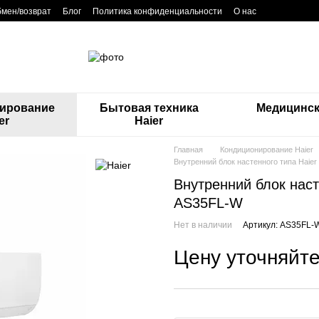
мен/возврат
Блог
Политика конфиденциальности
О нас
ирование
Бытовая техника
Медицинск
er
Haier
Главная
Кондиционирование Haier
Внутренний блок настенного типа Haier 
Внутренний блок насте
AS35FL-W
Нет в наличии
Артикул: AS35FL-
Цену уточняйт