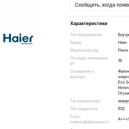
Сообщить, когда появ
Характеристики
Тип оборудования
Внутр
Бренд
Haier
Модельный ряд
Flexis
Площадь помещения,
35
м²
Оснащение и
Фреон
функции
энерг
Eco S
Интел
Осуше
Тип компрессора
инвер
Тип хладагента
R32
Класс
A+++
энергоэффективности