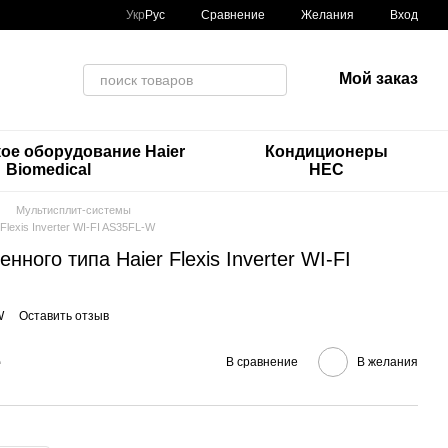
Сравнение
Укр
Рус
Желания
Вход
Мой заказ
ое оборудование Haier
Кондиционеры
Biomedical
HEC
Мультисплит-системы
Flexis Inverter WI-FI AS35FL-W
нного типа Haier Flexis Inverter WI-FI
W
Оставить отзыв
е
В сравнение
В желания