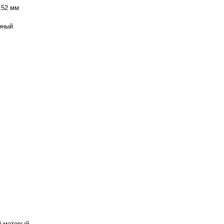
,52 мм
нный
 матовый