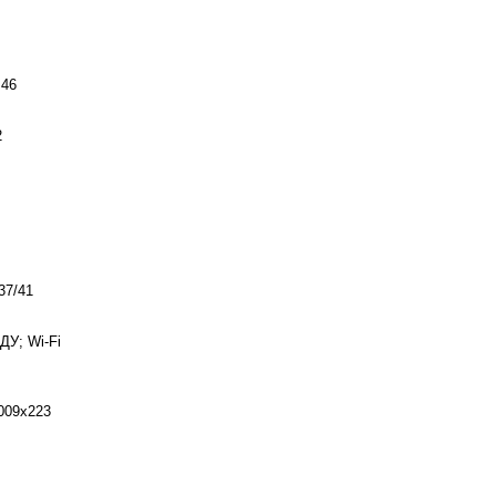
46
2
37/41
ДУ; Wi-Fi
009х223