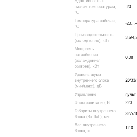
Адаптивность к
низким температурам,
-20
°С
Температура рабочая,
-20…+
°С
Производительность
3,5/4,
(холод/тепло), кВт
Мощность
потребления
0.08
(охлаждение/
обогрев), кВт
Уровень шума
внутреннего блока
28/33/
(мин/макс), дБ
Управление
пульт 
Электропитание, В
220
Габариты внутреннего
327х1
блока (ВхШхГ), мм
Вес внутреннего
12.0
блока, кг