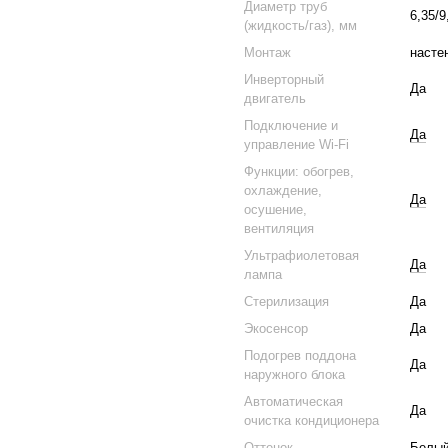
Диаметр труб
6,35/9
(жидкость/газ), мм
Монтаж
насте
Инверторный
Да
двигатель
Подключение и
Да
управление Wi-Fi
Функции: обогрев,
охлаждение,
Да
осушение,
вентиляция
Ультрафиолетовая
Да
лампа
Стерилизация
Да
Экосенсор
Да
Подогрев поддона
Да
наружного блока
Автоматическая
Да
очистка кондиционера
Оттенок
Белый