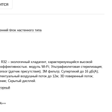
ится
енний блок настенного типа
 R32 – экологичный хладагент, характеризующийся высокой
оэффективностью. модуль Wi-Fi; Ультрафиолетовая стерилизация;
ensor (датчик присутствия); 3М фильтр; Супертихий до 16 дБ(А);
лектуальный воздушный поток до 12м; 3D поверенный поток;
ние; Скрытый дисплей.
торный
/A++