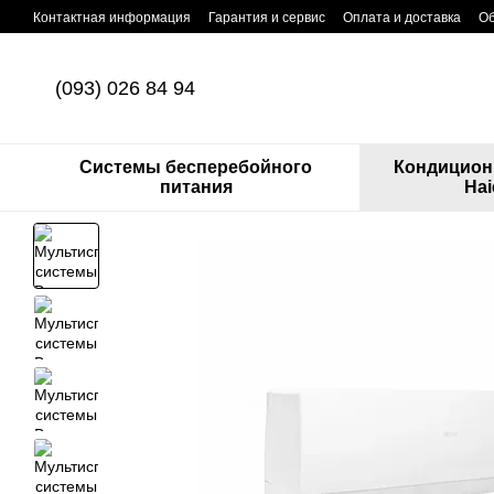
Перейти к основному контенту
Контактная информация
Гарантия и сервис
Оплата и доставка
Об
(093) 026 84 94
Системы бесперебойного
Кондицион
питания
Hai