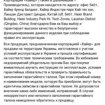
Производитель), которая находится по адресу: офис S401,
Хайер бренд билдинг, Хайер Индастри парк Хай-тек зон,
Лаошан Дистрикт Циндао, Китай (off. S401, Haier Brand
Building, Haier Industry Park Hi- Tech Zones, Laoshan District
(Qingdao, China) благодарна Вам за Ваш выбор и
гарантирует высокое качество и безупречное
функционирование данного изделия при соблюдении
правил его эксплуатации.
Вся продукция, предназначенная корпорацией «Хайер» для
продажи на территории Украины, изготовлена ​​с учетом
условий эксплуатации в Украине и прошла сертификацию
на соответствие техническим требованиям. Во избежание
недоразумений убедительно просим Вас при покупке
внимательно изучить инструкцию по эксплуатации, условия
гарантийных обязательств и проверить правильность
заполнения гарантийного талона. При этом серийный номер
и наименование модели, которую Вы приобрели, могут быть
идентичны записям в гарантийном талоне. Не допускается
внесение каких-либо изменений, исправлений. В случае
некорректного или неполного заполнения гарантийного
талона немедленно обратитесь к продавцу.