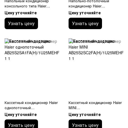
Напольный кондиционер
Напольно-потолочный
консольного типа Haier
кондиционер Haier
AF25S2SD1FA(H)/1U25MEHFR
AC71S2SG1FA(H)/1U71FL
Цену уточняйте
Цену уточняйте
A-1
Узнать цену
Узнать цену
Кассетный кондиционер Haier
Кассетный кондиционер Haier
однопоточный
MINI
AB25S2SA1FA(H)/1U25MEHFR
AB25S2SC2FA(H)/1U25MEHFR
Цену уточняйте
Цену уточняйте
A-1
A-1
Узнать цену
Узнать цену