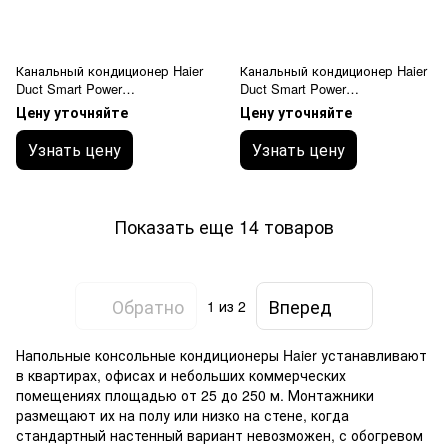
Канальный кондиционер Haier
Канальный кондиционер Haier
Duct Smart Power
Duct Smart Power
ADH125M1ERG/1UH125P1ERG
AD140S2SM3FA/1U140S2SN1F
Цену уточняйте
Цену уточняйте
средненапорный 30-120 Pа
B средненапорный 25-150 Pа
Узнать цену
Узнать цену
Показать еще 14 товаров
Обратно
Вперед
1
из 2
Напольные консольные кондиционеры Haier устанавливают
в квартирах, офисах и небольших коммерческих
помещениях площадью от 25 до 250 м. Монтажники
размещают их на полу или низко на стене, когда
стандартный настенный вариант невозможен, с обогревом