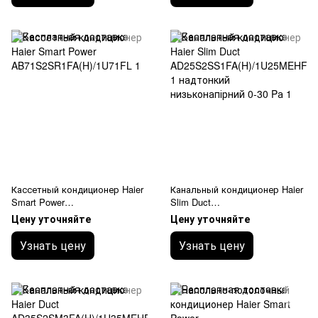
Кассетный кондиционер Haier
Канальный кондиционер Haier
Smart Power
Slim Duct
AB71S2SR1FA(H)/1U71FL
AD25S2SS1FA(H)/1U25MEHFR
Цену уточняйте
Цену уточняйте
A-1 надтонкий низьконапірний
0-30 Pа
Узнать цену
Узнать цену