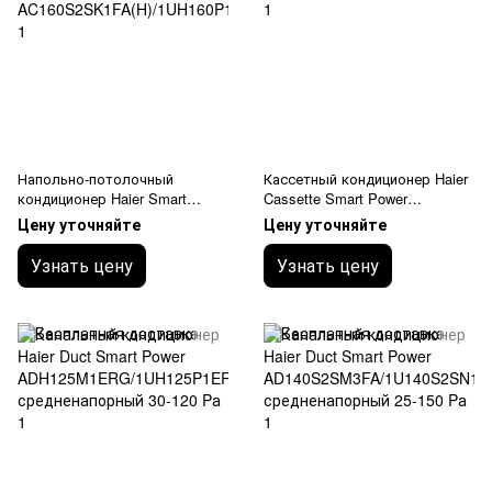
Напольно-потолочный
Кассетный кондиционер Haier
кондиционер Haier Smart
Cassette Smart Power
Power Inverter
AB140S2SR1FA(H)/1U140S2SN
Цену уточняйте
Цену уточняйте
AC160S2SK1FA(H)/1UH160P1E
1FB
RG
Узнать цену
Узнать цену