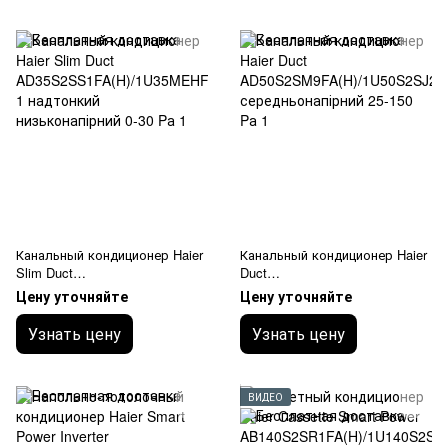
Канальный кондиционер Haier
Канальный кондиционер Haier
Slim Duct
Duct
AD35S2SS1FA(H)/1U35MEHFR
AD50S2SM9FA(H)/1U50S2SJ2F
Цену уточняйте
Цену уточняйте
A-1 надтонкий низьконапірний
A середньонапірний 25-150 Pа
0-30 Pа
Узнать цену
Узнать цену
ВИДЕО