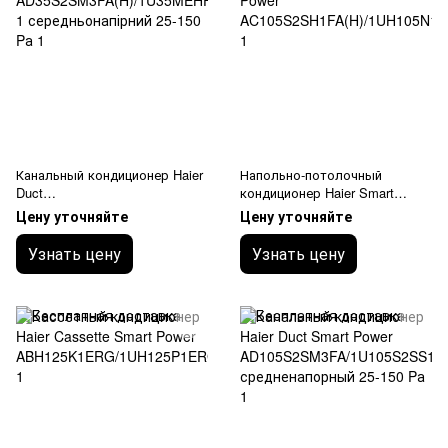
Канальный кондиционер Haier
Напольно-потолочный
Duct
кондиционер Haier Smart
AD35S2SM3FA(H)/1U35MEHFR
Power
Цену уточняйте
Цену уточняйте
A-1 середньонапірний 25-150
AC105S2SH1FA(H)/1UH105N1E
Pа
RG
Узнать цену
Узнать цену