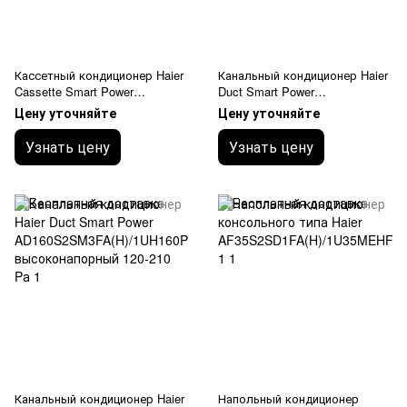
Кассетный кондиционер Haier
Канальный кондиционер Haier
Cassette Smart Power
Duct Smart Power
ABH125K1ERG/1UH125P1ERG
AD105S2SM3FA/1U105S2SS1F
Цену уточняйте
Цену уточняйте
B средненапорный 25-150 Pа
Узнать цену
Узнать цену
Канальный кондиционер Haier
Напольный кондиционер