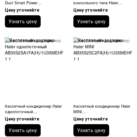
Duct Smart Power
консольного типа Haier
AD160S2SM3FA(H)/1UH160P1E
AF35S2SD1FA(H)/1U35MEHFR
Цену уточняйте
Цену уточняйте
RG высоконапорный 120-210
A-1
Pа
Узнать цену
Узнать цену
Кассетный кондиционер Haier
Кассетный кондиционер Haier
однопоточный
MINI
AB35S2SA1FA(H)/1U35MEHFR
AB35S2SC2FA(H)/1U35MEHFR
Цену уточняйте
Цену уточняйте
A-1
A-1
Узнать цену
Узнать цену