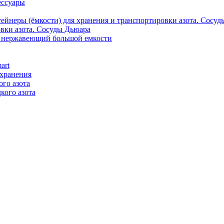
овки азота. Сосуды Дьюара
) нержавеющий большой емкости
art
 хранения
го азота
кого азота