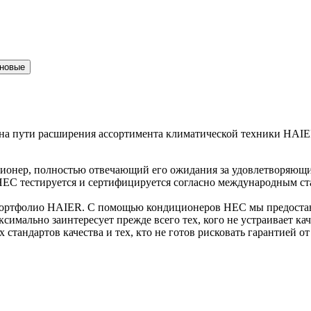
 новые
а пути расширения ассортимента климатической техники HAIER
ионер, полностью отвечающий его ожидания за удовлетворяющи
HEC тестируется и сертифицируется согласно международным ст
ортфолио HAIER. С помощью кондиционеров HEC мы предостав
ксимально заинтересует прежде всего тех, кого не устраивает 
тандартов качества и тех, кто не готов рисковать гарантией от