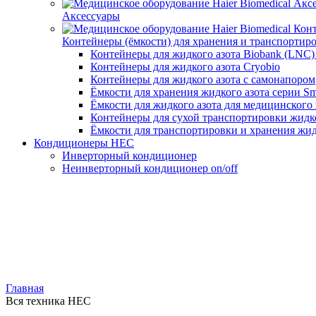
Аксессуары
Контейнеры (ёмкости) для хранения и транспортир
Контейнеры для жидкого азота Biobank (LNC
Контейнеры для жидкого азота Cryobio
Контейнеры для жидкого азота с самонапором
Ёмкости для хранения жидкого азота серии Sm
Ёмкости для жидкого азота для медицинского
Контейнеры для сухой транспортировки жидко
Ёмкости для транспортировки и хранения жид
Кондиционеры HEC
Инверторный кондиционер
Неинверторный кондиционер on/off
Главная
Вся техника HEC