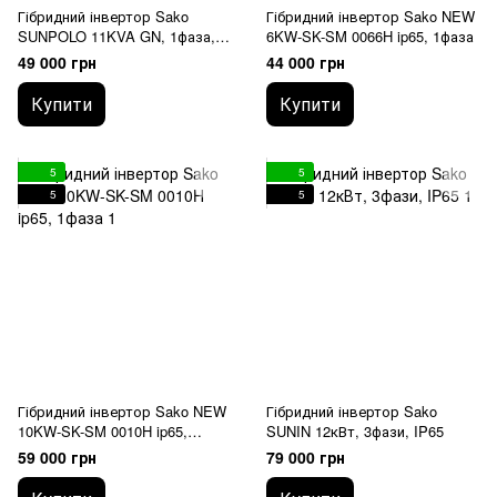
Гібридний інвертор Sako
Гібридний інвертор Sako NEW
SUNPOLO 11KVA GN, 1фаза,
6KW-SK-SM 0066H ip65, 1фаза
окремий вхід для генератора
49 000 грн
44 000 грн
Купити
Купити
5
5
5
5
Гібридний інвертор Sako NEW
Гібридний інвертор Sako
10KW-SK-SM 0010H ip65,
SUNIN 12кВт, 3фази, IP65
1фаза
59 000 грн
79 000 грн