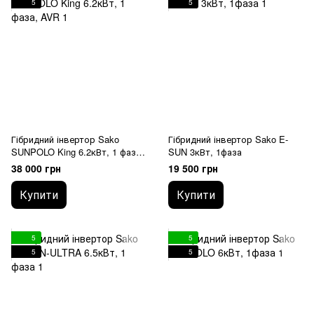
5
5
Гібридний інвертор Sako
Гібридний інвертор Sako E-
SUNPOLO King 6.2кВт, 1 фаза,
SUN 3кВт, 1фаза
AVR
38 000 грн
19 500 грн
Купити
Купити
5
5
5
5