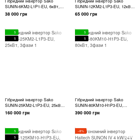
Гібридний інвертор Sako
Гібридний інвертор Sako
SUNIN-6KM2-L1P1-EU, 6кВт,
SUNIN-12KM2-L1P3-EU, 12кВт,
1фаза
3фази
38 000 грн
65 000 грн
5
5
5
5
Гібридний інвертор Sako
Гібридний інвертор Sako
SUNIN-25KM2-L1P3-EU, 25кВт,
SUNIN-80KM10-H1P3-EU,
3фази
80кВт, 3фази
160 000 грн
390 000 грн
5
−8%
5