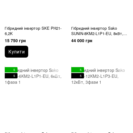
Гібридний інвертор SKE PH21-
Гібридний інвертор Sako
6,2K
SUNIN-8KM2-L1P1-EU, 8кВт,
1фаза
15 750 грн
44 000 грн
Купити
5
5
5
5