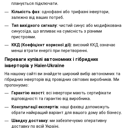
планується підключати.
Кількість фаз
: однофазні або трифазні інвертори,
залежно від ваших потреб.
Тип вихідного сигналу
: чистий синус або модифікована
синусоїда, що впливає на сумісність з різними
пристроями.
ККД (Коефіцієнт корисної дії)
: високий ККД означає
менші втрати енергії при перетворенні.
Переваги купівлі автономних і гібридних
інверторів у Haier-Ukraine
На нашому сайті ви знайдете широкий вибір автономних та
гібридних інверторів від провідних світових виробників. Ми
пропонуємо:
Гарантію якості
: всі інвертори мають сертифікати
відповідності та гарантію від виробника.
Консультації експертів
: наші фахівці допоможуть
обрати найкращий варіант для вашого дому або бізнесу.
Швидку доставку
: ми забезпечуємо оперативну
доставку по всій Україні.