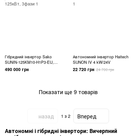
Гібридний інвертор Sako
Автономний інвертор Haitech
SUNIN-125KM10-H1P3-EU,
SUNON IV 4 kW/24V
125кВт, 3фази
490 000 грн
22 720 грн
24 700 грн
Показати ще 9 товарів
назад
Вперед
1
з 2
Автономні і гібридні інвертори: Вичерпний