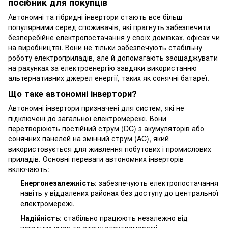
посібник для покупців
Автономні та гібридні інвертори стають все більш
популярними серед споживачів, які прагнуть забезпечити
безперебійне електропостачання у своїх домівках, офісах чи
на виробництві. Вони не тільки забезпечують стабільну
роботу електроприладів, але й допомагають заощаджувати
на рахунках за електроенергію завдяки використанню
альтернативних джерел енергії, таких як сонячні батареї.
Що таке автономні інвертори?
Автономні інвертори призначені для систем, які не
підключені до загальної електромережі. Вони
перетворюють постійний струм (DC) з акумуляторів або
сонячних панелей на змінний струм (AC), який
використовується для живлення побутових і промислових
приладів. Основні переваги автономних інверторів
включають:
Енергонезалежність
: забезпечують електропостачання
навіть у віддалених районах без доступу до центральної
електромережі.
Надійність
: стабільно працюють незалежно від
погодних умов та стану електромережі.