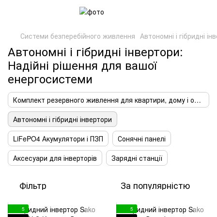
Системи безперебійного живлення
Автономні і гібридні ін
Автономні і гібридні інвертори:
Надійні рішення для вашої
енергосистеми
Комплект резервного живлення для квартири, дому і офісу
Автономні і гібридні інвертори
LiFePO4 Акумулятори і ПЗП
Сонячні панелі
Аксесуари для інверторів
Зарядні станції
Фільтр
За популярністю
5
5