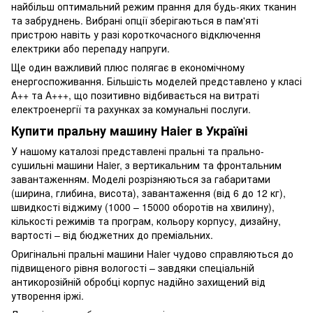
найбільш оптимальний режим прання для будь-яких тканин
та забруднень. Вибрані опції зберігаються в пам'яті
пристрою навіть у разі короткочасного відключення
електрики або перепаду напруги.
Ще один важливий плюс полягає в економічному
енергоспоживання. Більшість моделей представлено у класі
А++ та А+++, що позитивно відбивається на витраті
електроенергії та рахунках за комунальні послуги.
Купити пральну машину Haier в Україні
У нашому каталозі представлені пральні та прально-
сушильні машини Haier, з вертикальним та фронтальним
завантаженням. Моделі розрізняються за габаритами
(ширина, глибина, висота), завантаження (від 6 до 12 кг),
швидкості віджиму (1000 – 15000 оборотів на хвилину),
кількості режимів та програм, кольору корпусу, дизайну,
вартості – від бюджетних до преміальних.
Оригінальні пральні машини Haier чудово справляються до
підвищеного рівня вологості – завдяки спеціальній
антикорозійній обробці корпус надійно захищений від
утворення іржі.