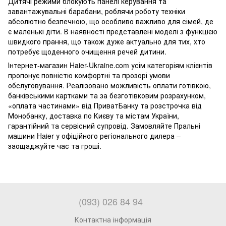
Дитячі режими блокують панелі керування та
завантажувальні барабани, роблячи роботу техніки
абсолютно безпечною, що особливо важливо для сімей, де
є маленькі діти. В наявності представлені моделі з функцією
швидкого прання, що також дуже актуально для тих, хто
потребує щоденного очищення речей дитини.
Інтернет-магазин Haier-Ukraine.com усім категоріям клієнтів
пропонує повністю комфортні та прозорі умови
обслуговування. Реалізовано можливість оплати готівкою,
банківськими картками та за безготівковим розрахунком,
«оплата частинами» від ПриватБанку та розстрочка від
Монобанку, доставка по Києву та містам України,
гарантійний та сервісний супровід. Замовляйте Пральні
машини Haier у офіційного регіонального дилера –
заощаджуйте час та гроші.
(093) 026 84 94
Контактна інформація