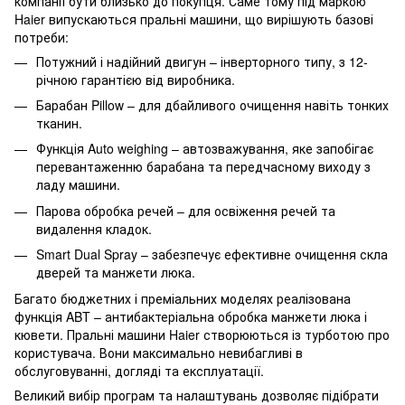
компанії бути близько до покупця. Саме тому під маркою
Haier випускаються пральні машини, що вирішують базові
потреби:
Потужний і надійний двигун – інверторного типу, з 12-
річною гарантією від виробника.
Барабан Pillow – для дбайливого очищення навіть тонких
тканин.
Функція Auto weighing – автозважування, яке запобігає
перевантаженню барабана та передчасному виходу з
ладу машини.
Парова обробка речей – для освіження речей та
видалення кладок.
Smart Dual Spray – забезпечує ефективне очищення скла
дверей та манжети люка.
Багато бюджетних і преміальних моделях реалізована
функція ABT – антибактеріальна обробка манжети люка і
кювети. Пральні машини Haier створюються із турботою про
користувача. Вони максимально невибагливі в
обслуговуванні, догляді та експлуатації.
Великий вибір програм та налаштувань дозволяє підібрати