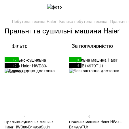
Побутова техніка Haier
Велика побутова техніка
Пральні 
Пральні та сушильні машини Haier
Фільтр
За популярністю
10
5
10
5
4
6
Прально-сушильна машина
Пральна машина Haier HW90-
Haier HWD80-B14959S8U1
B14979TU1