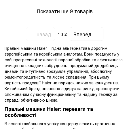
Показати ще 9 товарів
назад
Вперед
1
з 2
Пральні машини Haier – гідна альтернатива дорогим
європейським та корейським аналогам. Вони поєднують у
собі прогресивні технології парової обробки та ефективного
очищення складних забруднень, продуманий до дрібниць
дизайн та інтуїтивно зрозуміле управління, абсолютну
ремонтопридатність та якісне складання. При цьому
вартість продукції Haier на порядок нижча за конкурентів.
Китайський бренд впевнено лідирує на ринку, пропонуючи
споживачам сучасну функціональну та надійну техніку за
справді об'єктивною ціною.
Пральні машини Haier: переваги та
особливості
В основі глобального успіху концерну лежить прагнення