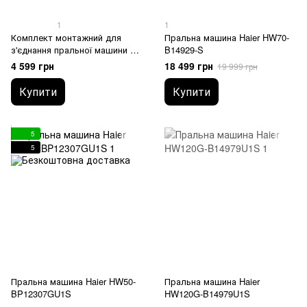
1
1
Комплект монтажний для
Пральна машина Haier HW70-
з'єднання пральної машини з
B14929-S
сушильною машиною Haier
4 599 грн
18 499 грн
19 999 грн
HASTKU10FB
Купити
Купити
5
5
Пральна машина Haier HW50-
Пральна машина Haier
BP12307GU1S
HW120G-B14979U1S