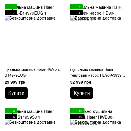
7
5
7
5
Пральна машина Haier HW120-
Сушильна машина Haier
B14979EUG
тепловий насос HD90-A3939R-
S
29 999 грн
32 999 грн
Купити
Купити
5
10
5
10