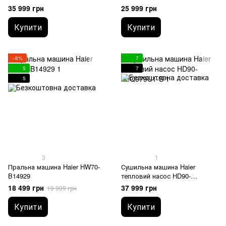
35 999 грн
25 999 грн
Купити
Купити
−8%
7
5
7
5
3
1
Пральна машина Haier HW70-
Сушильна машина Haier
B14929
тепловий насос HD90-
A3Q979U1-S
18 499 грн
37 999 грн
19 999 грн
Купити
Купити