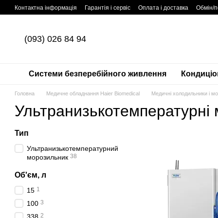
Перейти до основного контенту
Контактна інформація
Гарантія і сервіс
Оплата і доставка
Обмін/
(093) 026 84 94
Системи безперебійного живлення
Кондиціо
Головна
Медичне обладнання Haier Biomedical
Медичні холодильники і м
Ультранизькотемпературні 
Тип
Ультранизькотемпературний
38
морозильник
Об'єм, л
1
15
3
100
2
338