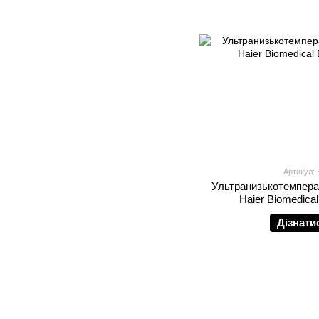
Артикул:
Ультранизькотемпера
Haier Biomedic
Дізнати