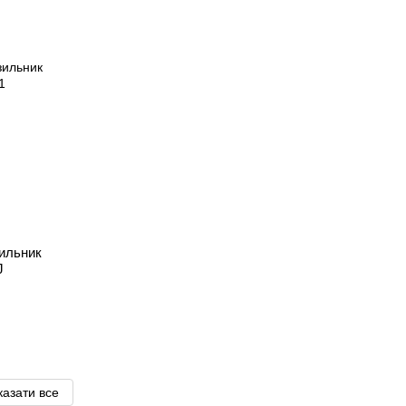
ильник
J
азати все