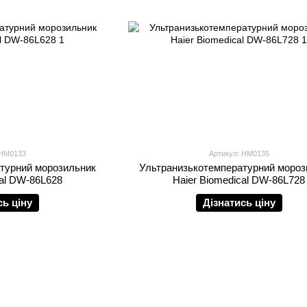
 HM0133
Артикул: HM0135
турний морозильник
Ультранизькотемпературний мороз
cal DW-86L628
Haier Biomedical DW-86L728
сь ціну
Дізнатись ціну