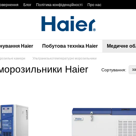
повернення
Блог
Політика конфіденційності
Про нас
нування Haier
Побутова техніка Haier
Медичне обл
орозильні камери
Ультранизькотемпературні морозильники
морозильники Haier
з
Сортування: