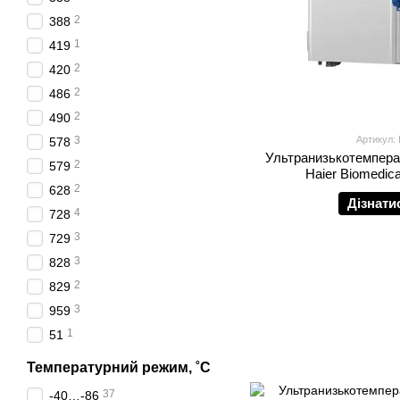
2
388
1
419
2
420
2
486
2
490
3
Артикул:
578
Ультранизькотемпера
2
579
Haier Biomedic
2
628
Дізнати
4
728
3
729
3
828
2
829
3
959
1
51
Температурний режим, ˚С
37
-40…-86