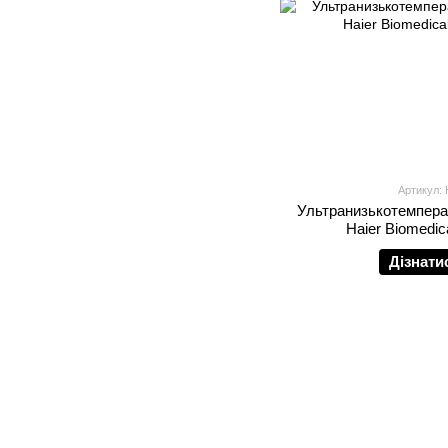
Артикул:
Ультранизькотемпера
Haier Biomedi
Дізнати