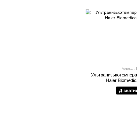
Артикул:
Ультранизькотемпера
Haier Biomedi
Дізнати