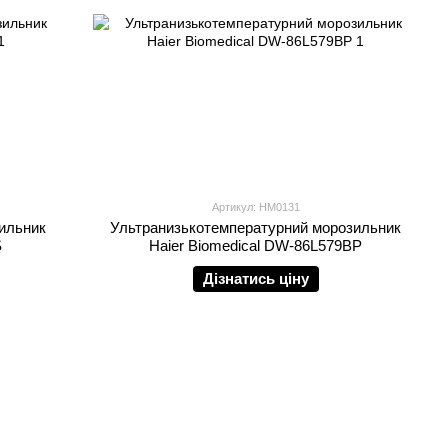
Артикул: HM0131
ильник
Ультранизькотемпературний морозильник
S
Haier Biomedical DW-86L579BP
Дізнатись ціну