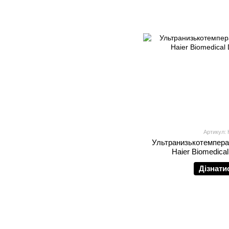
Артикул:
Ультранизькотемпера
Haier Biomedic
Дізнати