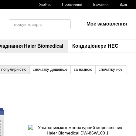
Порівняння
Укр
Рус
Бажання
Вхід
Моє замовлення
аднання Haier Biomedical
Кондиціонери HEC
а популярністю
спочатку дешевше
за назвою
спочатку нові