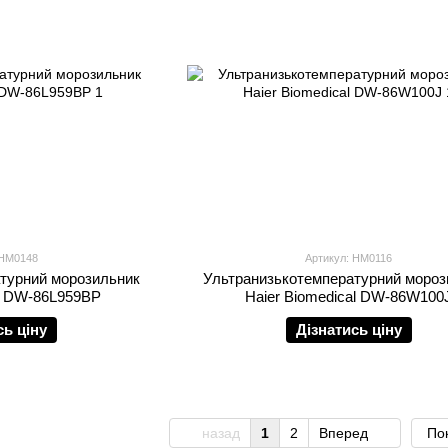
 HM0148
Артикул: HM0116
турний морозильник
Ультранизькотемпературний мороз
al DW-86L959BP
Haier Biomedical DW-86W100
сь ціну
Дізнатись ціну
назад
1
2
Вперед
Пок