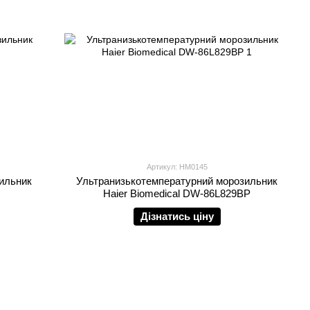
Артикул: HM0145
ильник
Ультранизькотемпературний морозильник
Haier Biomedical DW-86L829BP
Дізнатись ціну