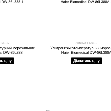
 HM0117
Артикул: HM0119
турний морозильник
Ультранизькотемпературний мороз
cal DW-86L338
Haier Biomedical DW-86L388
сь ціну
Дізнатись ціну