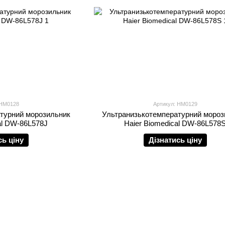
 HM0128
Артикул: HM0129
турний морозильник
Ультранизькотемпературний мороз
al DW-86L578J
Haier Biomedical DW-86L578
сь ціну
Дізнатись ціну