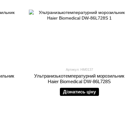
Артикул: HM0137
ильник
Ультранизькотемпературний морозильник
Haier Biomedical DW-86L728S
Дізнатись ціну