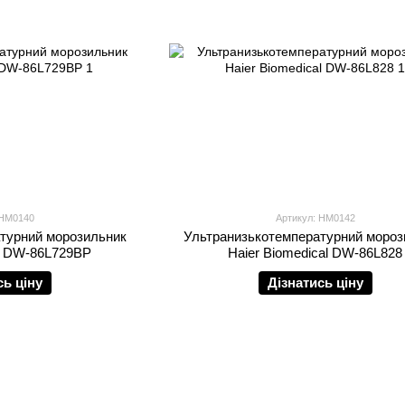
 HM0140
Артикул: HM0142
турний морозильник
Ультранизькотемпературний мороз
al DW-86L729BP
Haier Biomedical DW-86L828
сь ціну
Дізнатись ціну