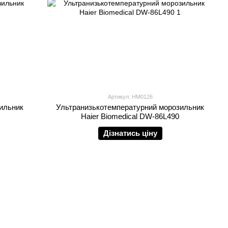
Артикул: HM0126
ильник
Ультранизькотемпературний морозильник
Haier Biomedical DW-86L490
Дізнатись ціну