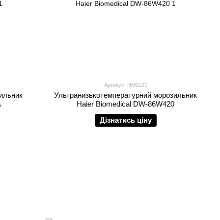
Артикул: HM0121
ильник
Ультранизькотемпературний морозильник
А
Haier Biomedical DW-86W420
Дізнатись ціну