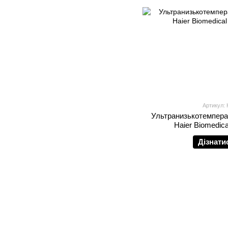
Артикул:
Ультранизькотемпера
Haier Biomedic
Дізнати