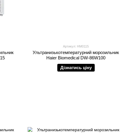
Артикул: HM0115
ильник
Ультранизькотемпературний морозильник
Z15
Haier Biomedical DW-86W100
Дізнатись ціну