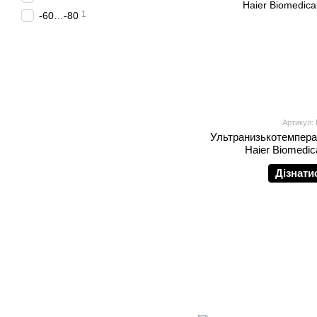
1
-60…-80
Артикул:
Ультранизькотемпера
Haier Biomedi
Дізнати