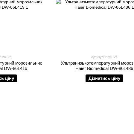
 HM0123
Артикул: HM0124
турний морозильник
Ультранизькотемпературний мороз
cal DW-86L419
Haier Biomedical DW-86L486
сь ціну
Дізнатись ціну