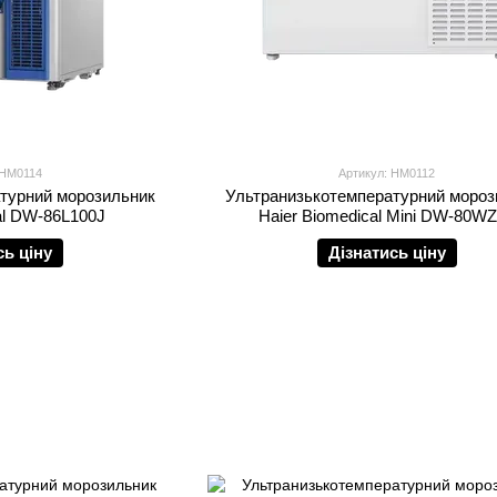
 HM0114
Артикул: HM0112
турний морозильник
Ультранизькотемпературний мороз
al DW-86L100J
Haier Biomedical Mini DW-80W
сь ціну
Дізнатись ціну