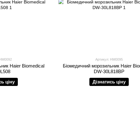
 HM0092
Артикул: HM0095
ник Haier Biomedical
Біомедичний морозильник Haier Bio
L508
DW-30L818BP
сь ціну
Дізнатись ціну