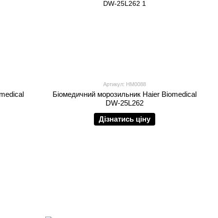
Артикул: HM0088
medical
Біомедичний морозильник Haier Biomedical
DW-25L262
Дізнатись ціну