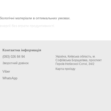
 біологічні матеріали в оптимальних умовах.
нергії без втрати продуктивності.
 безперебійну роботу обладнання.
араметрами зберігання через IoT-технології.
Контактна інформація
(093) 026 84 94
Україна, Київська область, м.
Софіївська Борщагівка, проспект
Зворотний дзвінок
Героїв Небесної Сотні, 34/2
Карта проїзду
Viber
о безпечними. Доступні об'єми: 138, 258 та 388 літрів.
WhatsApp
 Доступні об'єми: 92, 262, 278 та 568 літрів.
вномірний температурний режим. Доступні об'єми: 420 та 1280