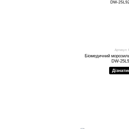
Артикул:
Біомедичний морозиль
DW-25L9
Дізнати