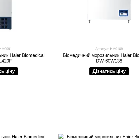
 HM0091
Артикул: HM0109
ник Haier Biomedical
Біомедичний морозильник Haier Bio
L420F
DW-60W138
сь ціну
Дізнатись ціну