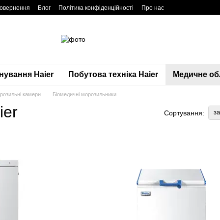
повернення
Блог
Політика конфіденційності
Про нас
нування Haier
Побутова техніка Haier
Медичне обл
орозильні камери
Біомедичні морозильники
ier
з
Сортування: