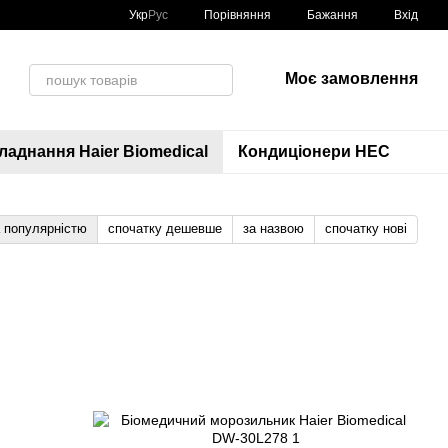
Порівняння
Укр
Рус
Бажання
Вхід
Моє замовлення
аднання Haier Biomedical
Кондиціонери HEC
а популярністю
спочатку дешевше
за назвою
спочатку нові