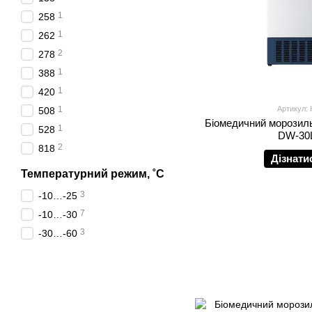
1
258
1
262
2
278
1
388
1
420
1
Артикул:
508
Біомедичний морозиль
1
528
DW-30
2
818
Дізнати
Температурний режим, ˚С
3
-10…-25
7
-10…-30
3
-30…-60