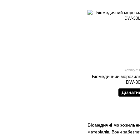
Артикул:
Біомедичний морозиль
DW-30
Дізнати
Біомедичні морозильни
матеріалів. Вони забезп