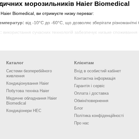
дичних морозильників Haier Biomedical
aier Biomedical, ви отримуєте низку переваг:
емператур:
від -10°C до -60°C, що дозволяє зберігати різноманітні
:
використання сучасних технологій забезпечує низьке споживання е
сні компоненти та передові технології гарантують довготривалу та
еми моніторингу:
можливість віддаленого контролю та управління п
ь моделей для ваших потреб
Каталог
Клієнтам
Системи безперебійного
Вхід в особистий кабінет
є широкий асортимент морозильників для різних застосувань:
живлення
Контактна інформація
орозильники
Кондиціонування Haier
Гарантія і сервіс
Побутова техніка Haier
системою охолодження, ці моделі є енергоефективними та екологічн
Оплата і доставка
Медичне обладнання Haier
Обмін/повернення
орозильники
Biomedical
Блог
Кондиціонери HEC
чне розморожування забезпечують надійний температурний контроль.
Політика конфіденційності
орозильники
Про нас
куляцією повітря та автоматичним розморожуванням гарантують рі