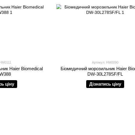
 HM0111
Артикул: HM0090
ник Haier Biomedical
Біомедичний морозильник Haier Bio
W388
DW-30L278SF/FL
сь ціну
Дізнатись ціну