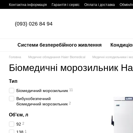
Перейти до основного контенту
Контактна інформація
Гарантія і сервіс
Оплата і доставка
Обмін/
(093) 026 84 94
Системи безперебійного живлення
Кондиціо
Головна
Медичне обладнання Haier Biomedical
Медичні холодильники і м
Біомедичні морозильник Ha
Тип
11
Біомедичний морозильник
Вибухобезпечний
2
біомедичний морозильник
Об'єм, л
2
92
1
138