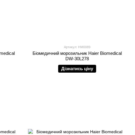
Артикул: HM0089
medical
Біомедичний морозильник Haier Biomedical
DW-30L278
Дізнатись ціну