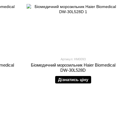
Артикул: HM0093
medical
Біомедичний морозильник Haier Biomedical
DW-30L528D
Дізнатись ціну