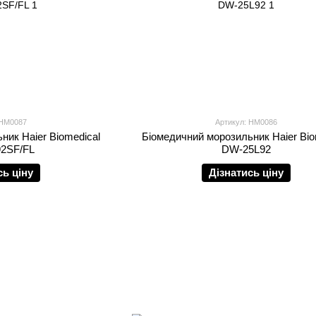
 HM0087
Артикул: HM0086
ник Haier Biomedical
Біомедичний морозильник Haier Bio
2SF/FL
DW-25L92
сь ціну
Дізнатись ціну