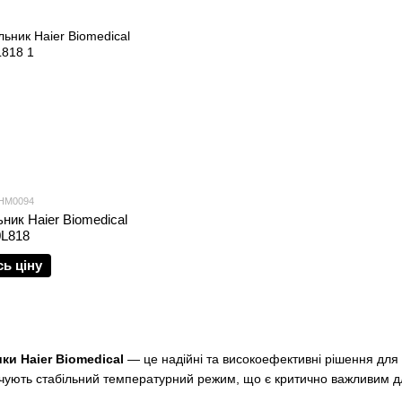
 HM0094
ник Haier Biomedical
L818
сь ціну
ки Haier Biomedical
— це надійні та високоефективні рішення для з
ечують стабільний температурний режим, що є критично важливим д