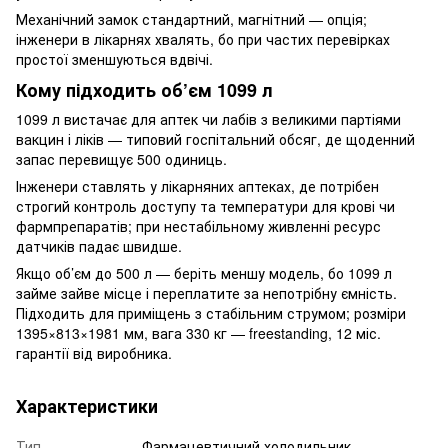
Механічний замок стандартний, магнітний — опція;
інженери в лікарнях хвалять, бо при частих перевірках
простої зменшуються вдвічі.
Кому підходить об’єм 1099 л
1099 л вистачає для аптек чи лабів з великими партіями
вакцин і ліків — типовий госпітальний обсяг, де щоденний
запас перевищує 500 одиниць.
Інженери ставлять у лікарняних аптеках, де потрібен
строгий контроль доступу та температури для крові чи
фармпрепаратів; при нестабільному живленні ресурс
датчиків падає швидше.
Якщо об’єм до 500 л — беріть меншу модель, бо 1099 л
займе зайве місце і переплатите за непотрібну ємність.
Підходить для приміщень з стабільним струмом; розміри
1395×813×1981 мм, вага 330 кг — freestanding, 12 міс.
гарантії від виробника.
Характеристики
Тип
Фармацевтичний холодильник