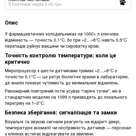
5 платежів через 0.00 грн
Опис
У фармацевтичних холодильниках на 1000+ л ключова
відмінність — точність 0,1°C, бо при +2…+8°C навіть 0,5°C
перепадів руйнує вакцини чи сироватку крові.
Точність контролю температури: коли це
критично
Мікропроцесор з шести датчиками тримає +2…+8°C з
точністю 0,1°C — це рятує біологічні зразки в лабораторіях,
де аналіз показує чутливість до мінімальних відхилень.
Рівномірний повітряний потік усуває "гарячі точки", які в
стандартних моделях на 1099 л призводять до локального
перегріву на 1–2°C.
Безпека зберігання: сигналізація та замки
Візуальні та звукові сигнали реагують на відкриті двері,
температурні аномалії чи несправність датчиків — персонал
у клініках встигає відреагувати за хвилини.