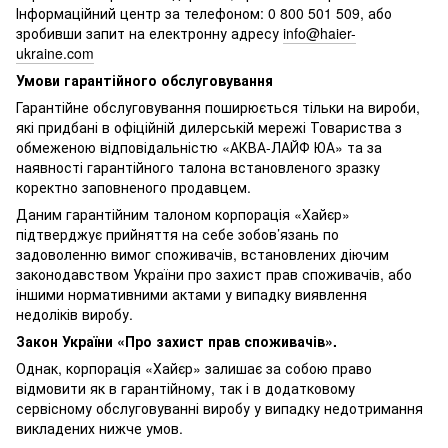
Інформаційний центр за телефоном: 0 800 501 509, або
зробивши запит на електронну адресу
info@haier-
ukraine.com
Умови гарантійного обслуговування
Гарантійне обслуговування поширюється тільки на вироби,
які придбані в офіційній дилерській мережі Товариства з
обмеженою відповідальністю «АКВА-ЛАЙФ ЮА» та за
наявності гарантійного талона встановленого зразку
коректно заповненого продавцем.
Даним гарантійним талоном корпорація «Хайєр»
підтверджує прийняття на себе зобов’язань по
задоволенню вимог споживачів, встановлених діючим
законодавством України про захист прав споживачів, або
іншими нормативними актами у випадку виявлення
недоліків виробу.
Закон України «Про захист прав споживачів».
Однак, корпорація «Хайєр» залишає за собою право
відмовити як в гарантійному, так і в додатковому
сервісному обслуговуванні виробу у випадку недотримання
викладених нижче умов.