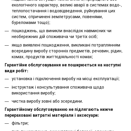
екологічного характеру, великі аварії в системах водо-,
теплопостачання і водовідведення, руйнування цих
систем, спричинені землетрусами, повенями,
буреломами тощо);
пошкоджень, що виникли внаслідок навмисних чи
необережних дій споживача чи третіх осіб;
якщо виявлені пошкодження, викликані потраплянням
всередину виробу сторонніх предметів, речовин, рідин,
комах, продуктів життєдіяльності комах;
Гарантійне обслуговування не поширюється на наступні
види робіт:
установка і підключення виробу на місці експлуатації;
інструктаж і консультування споживача щодо
використання виробу;
чистка виробу зовні або зсередини.
Гарантійному обслуговуванню не підлягають нижче
перераховані витратні матеріали і аксесуари:
фільтри;