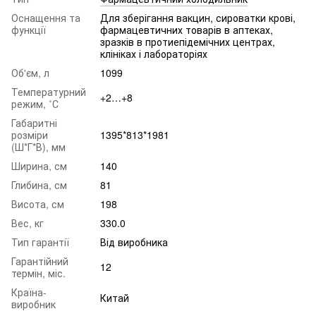
Оснащення та
Для зберігання вакцин, сироватки крові,
функції
фармацевтичних товарів в аптеках,
зразків в протиепідемічних центрах,
клініках і лабораторіях
Об'єм, л
1099
Температурний
+2…+8
режим, ˚С
Габаритні
розміри
1395*813*1981
(Ш*Г*В), мм
Ширина, см
140
Глибина, см
81
Висота, см
198
Вес, кг
330.0
Тип гарантії
Від виробника
Гарантійний
12
термін, міс.
Країна-
Китай
виробник