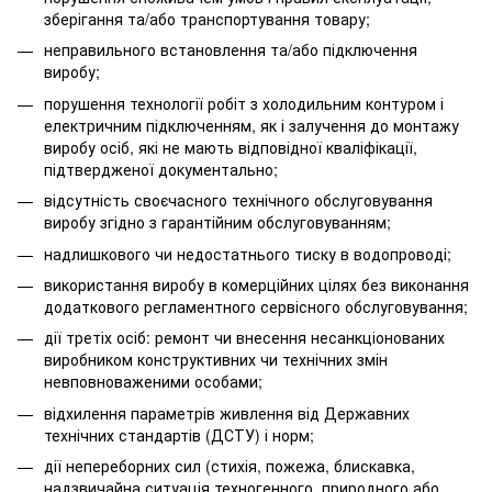
зберігання та/або транспортування товару;
неправильного встановлення та/або підключення
виробу;
порушення технології робіт з холодильним контуром і
електричним підключенням, як і залучення до монтажу
виробу осіб, які не мають відповідної кваліфікації,
підтвердженої документально;
відсутність своєчасного технічного обслуговування
виробу згідно з гарантійним обслуговуванням;
надлишкового чи недостатнього тиску в водопроводі;
використання виробу в комерційних цілях без виконання
додаткового регламентного сервісного обслуговування;
дії третіх осіб: ремонт чи внесення несанкціонованих
виробником конструктивних чи технічних змін
невповноваженими особами;
відхилення параметрів живлення від Державних
технічних стандартів (ДСТУ) і норм;
дії непереборних сил (стихія, пожежа, блискавка,
надзвичайна ситуація техногенного, природного або