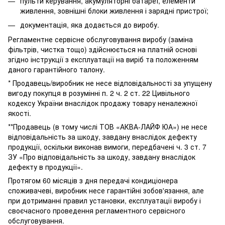
пульти керування, акумуляторні батареї, елементи
живлення, зовнішні блоки живлення і зарядні пристрої;
документація, яка додається до виробу.
Регламентне сервісне обслуговування виробу (заміна
фільтрів, чистка тощо) здійснюється на платній основі
згідно інструкції з експлуатації на виріб та положенням
даного гарантійного талону.
* Продавець/виробник не несе відповідальності за упущену
вигоду покупця в розумінні п. 2 ч. 2 ст. 22 Цивільного
кодексу України внаслідок продажу товару неналежної
якості.
**Продавець (в тому числі ТОВ «АКВА-ЛАЙФ ЮА») не несе
відповідальність за шкоду, завдану внаслідок дефекту
продукції, оскільки виконав вимоги, передбачені ч. 3 ст. 7
ЗУ «Про відповідальність за шкоду, завдану внаслідок
дефекту в продукції».
Протягом 60 місяців з дня передачі кондиціонера
споживачеві, виробник несе гарантійні зобов'язання, але
при дотриманні правил установки, експлуатації виробу і
своєчасного проведення регламентного сервісного
обслуговування.