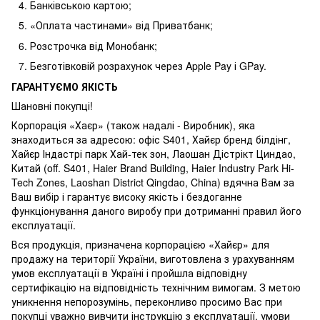
Банківською картою;
«Оплата частинами» від Приватбанк;
Розстрочка від Монобанк;
Безготівковій розрахунок через Apple Pay і GPay.
ГАРАНТУЄМО ЯКІСТЬ
Шановні покупці!
Корпорація «Хаєр» (також надалі - Виробник), яка
знаходиться за адресою: офіс S401, Хайєр бренд білдінг,
Хайєр Індастрі парк Хай-тек зон, Лаошан Дістрікт Циндао,
Китай (off. S401, Haier Brand Building, Haier Industry Park Hi-
Tech Zones, Laoshan District Qingdao, China) вдячна Вам за
Ваш вибір і гарантує високу якість і бездоганне
функціонування даного виробу при дотриманні правил його
експлуатації.
Вся продукція, призначена корпорацією «Хайєр» для
продажу на території України, виготовлена з урахуванням
умов експлуатації в Україні і пройшла відповідну
сертифікацію на відповідність технічним вимогам. З метою
уникнення непорозумінь, переконливо просимо Вас при
покупці уважно вивчити інструкцію з експлуатації, умови