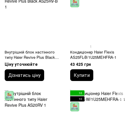
1
Внутрішній блок настінного
Кондиціонер Haier Flexis
типу Haier Revive Plus Black
AS25FL-B/1U25MEHFRA-1
AS25RV-B
Ціну уточнюйте
43 425 грн
Дізнатись ціну
Купити
10
10