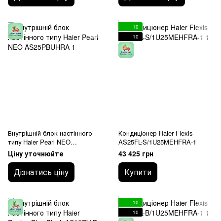
10
10
Внутрішній блок настінного
Кондиціонер Haier Flexis
типу Haier Pearl NEO
AS25FL-S/1U25MEHFRA-1
AS25PBUHRA
Ціну уточнюйте
43 425 грн
Дізнатись ціну
Купити
10
10