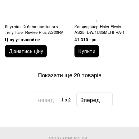
1
Внутрішній блок настінного
Кондиціонер Haier Flexis
типу Haier Revive Plus AS20RV
AS25FL-W/1U25MEHFRA-1
Ціну уточнюйте
41 310 грн
Дізнатись ціну
Купити
Показати ще 20 товарів
назад
Вперед
1
з 21
(093) 026 84 94