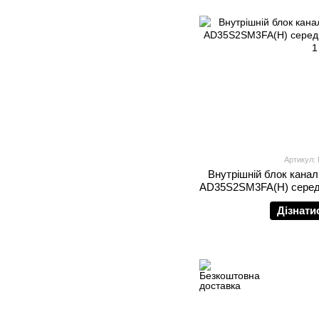
Артикул:
Внутрішній блок канал
AD35S2SM3FA(H) середн
Дізнати