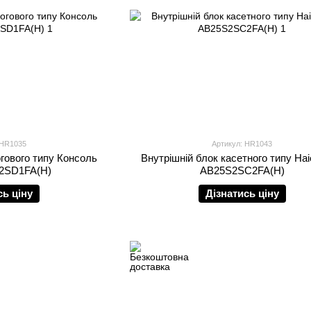
 HR1035
Артикул: HR1043
огового типу Консоль
Внутрішній блок касетного типу Hai
S2SD1FA(H)
AB25S2SC2FA(H)
сь ціну
Дізнатись ціну