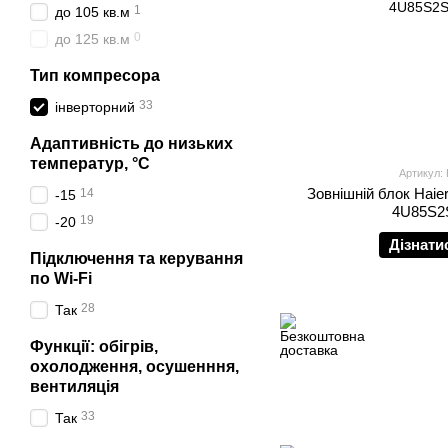
1
до 105 кв.м
0
до 125 кв.м
Тип компресора
33
інверторний
Адаптивність до низьких
температур, °С
Артикул:
Зовнішній блок Haie
14
-15
4U85S2
19
-20
Дізнати
Підключення та керування
по Wi-Fi
28
Так
Функції: обігрів,
охолодження, осушенння,
вентиляція
33
Так