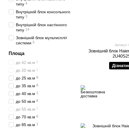
4
типу
Внутрішній блок консольного
3
типу
Внутрішній блок настінного
14
типу
Зовнішній блок мультиспліт
5
системи
Артикул:
Зовнішній блок Haie
Площа
2U40S2
0
до 42 кв.м
Дізнати
0
до 20 кв.м
8
до 25 кв.м
8
до 35 кв.м
1
до 40 кв.м
8
до 50 кв.м
0
до 55 кв.м
6
до 70 кв.м
1
до 85 кв.м