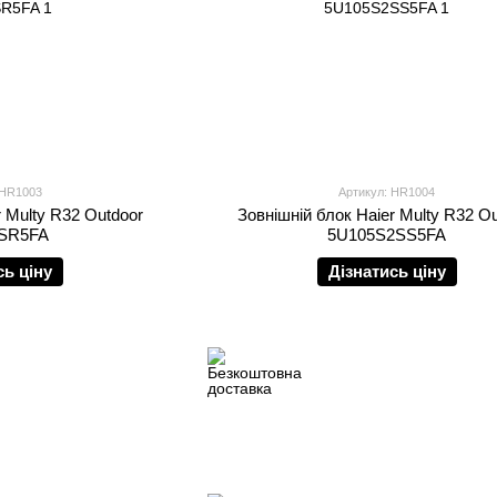
 HR1003
Артикул: HR1004
r Multy R32 Outdoor
Зовнішній блок Haier Multy R32 O
SR5FA
5U105S2SS5FA
сь ціну
Дізнатись ціну