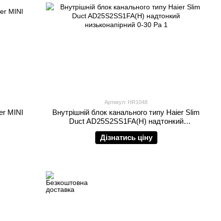
Артикул: HR1048
er MINI
Внутрішній блок канального типу Haier Slim
Duct AD25S2SS1FA(H) надтонкий
низьконапірний 0-30 Pа
Дізнатись ціну