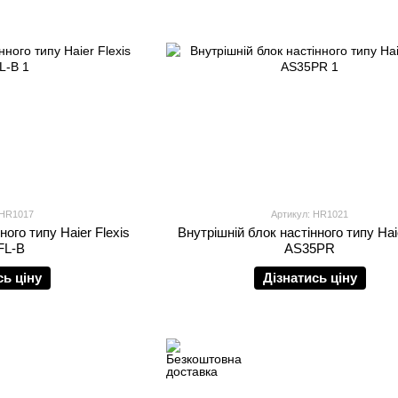
 HR1017
Артикул: HR1021
ного типу Haier Flexis
Внутрішній блок настінного типу Hai
FL-B
AS35PR
сь ціну
Дізнатись ціну