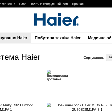
повернення
Блог
Політика конфіденційності
Про нас
нування Haier
Побутова техніка Haier
Медичне обл
стема Haier
з
Сортування: