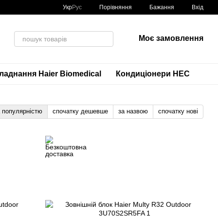
Порівняння
Укр
Рус
Бажання
Вхід
Моє замовлення
аднання Haier Biomedical
Кондиціонери HEC
а популярністю
спочатку дешевше
за назвою
спочатку нові