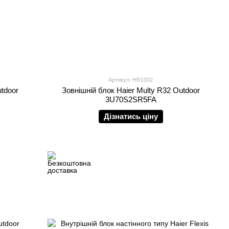
Артикул: HR1002
utdoor
Зовнішній блок Haier Multy R32 Outdoor
3U70S2SR5FA
Дізнатись ціну