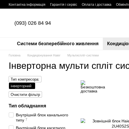
Перейти до основного контенту
Контактна інформація
Гарантія і сервіс
Оплата і доставка
Обмін/
(093) 026 84 94
Системи безперебійного живлення
Кондиціо
Головна
Кондиціонування Haier
Мультиспліт-системи
Інверторна мульти спліт си
Тип компресора:
інверторний
Очистити фільтр
Тип обладнання
Внутрішній блок канального
7
типу
Внутрішній блок касетного