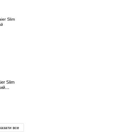
ier Slim
кий
азати все