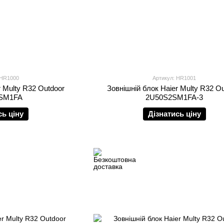
 HR1000
Артикул: HR1001
r Multy R32 Outdoor
Зовнішній блок Haier Multy R32 O
SM1FA
2U50S2SM1FA-3
сь ціну
Дізнатись ціну