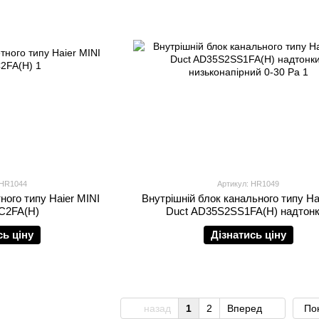
 HR1044
Артикул: HR1049
ного типу Haier MINI
Внутрішній блок канального типу Ha
C2FA(H)
Duct AD35S2SS1FA(H) надтон
низьконапірний 0-30 Pа
сь ціну
Дізнатись ціну
назад
1
2
Вперед
Пок