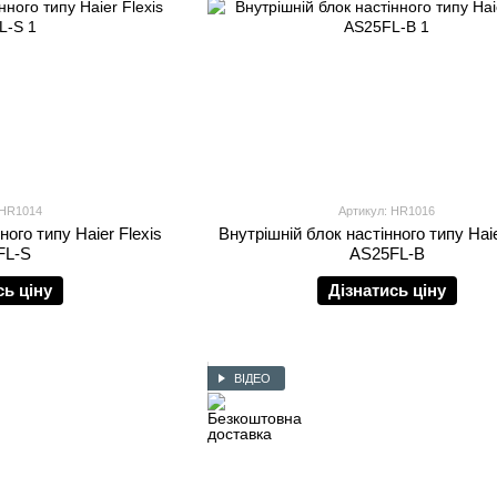
 HR1014
Артикул: HR1016
ного типу Haier Flexis
Внутрішній блок настінного типу Haie
FL-S
AS25FL-B
сь ціну
Дізнатись ціну
ВІДЕО