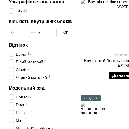
Ультрафіолетова лампа
28
Так
Кількість внутрішніх блоків
Від Кількість внутрішніх блоків
До Кількість внутрішніх блоків
OK
Відтінок
19
Білий
Артикул:
Внутрішній блок настін
8
Білий матовий
AS25
2
Сірий
Дізнати
4
Чорний матовий
Модельний ряд
3
Consol
ВІДЕО
3
Duct
10
Flexis
4
Mini
5
Multy R32 Outdoor