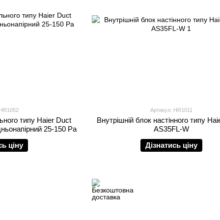
 HR1052
Артикул: HR1011
ьного типу Haier Duct
Внутрішній блок настінного типу Haie
ьонапірний 25-150 Pа
AS35FL-W
сь ціну
Дізнатись ціну