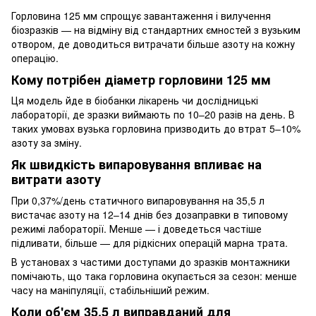
Горловина 125 мм спрощує завантаження і вилучення
біозразків — на відміну від стандартних ємностей з вузьким
отвором, де доводиться витрачати більше азоту на кожну
операцію.
Кому потрібен діаметр горловини 125 мм
Ця модель йде в біобанки лікарень чи дослідницькі
лабораторії, де зразки виймають по 10–20 разів на день. В
таких умовах вузька горловина призводить до втрат 5–10%
азоту за зміну.
Як швидкість випаровування впливає на
витрати азоту
При 0,37%/день статичного випаровування на 35,5 л
вистачає азоту на 12–14 днів без дозаправки в типовому
режимі лабораторії. Менше — і доведеться частіше
підливати, більше — для рідкісних операцій марна трата.
В установах з частими доступами до зразків монтажники
помічають, що така горловина окупається за сезон: менше
часу на маніпуляції, стабільніший режим.
Коли об'єм 35,5 л виправданий для