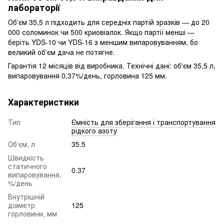
лабораторії
Об'єм 35,5 л підходить для середніх партій зразків — до 20
000 соломинок чи 500 криовіалок. Якщо партії менші —
беріть YDS-10 чи YDS-16 з меншим випаровуванням, бо
великий об'єм дача не потягне.
Гарантія 12 місяців від виробника. Технічні дані: об'єм 35,5 л,
випаровування 0,37%/день, горловина 125 мм.
Характеристики
Тип
Ємність для зберігання і транспортування
рідкого азоту
Об'єм, л
35.5
Швидкість
статичного
0.37
випаровування,
%/день
Внутрішній
діаметр
125
горловини, мм