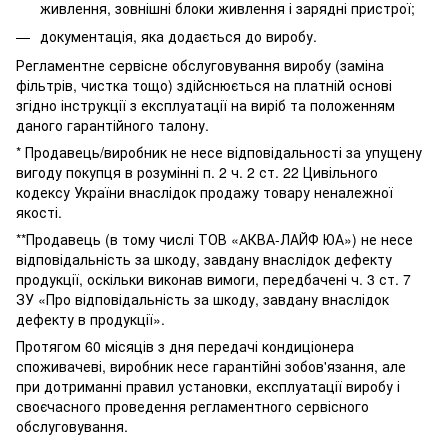
живлення, зовнішні блоки живлення і зарядні пристрої;
документація, яка додається до виробу.
Регламентне сервісне обслуговування виробу (заміна
фільтрів, чистка тощо) здійснюється на платній основі
згідно інструкції з експлуатації на виріб та положенням
даного гарантійного талону.
* Продавець/виробник не несе відповідальності за упущену
вигоду покупця в розумінні п. 2 ч. 2 ст. 22 Цивільного
кодексу України внаслідок продажу товару неналежної
якості.
**Продавець (в тому числі ТОВ «АКВА-ЛАЙФ ЮА») не несе
відповідальність за шкоду, завдану внаслідок дефекту
продукції, оскільки виконав вимоги, передбачені ч. 3 ст. 7
ЗУ «Про відповідальність за шкоду, завдану внаслідок
дефекту в продукції».
Протягом 60 місяців з дня передачі кондиціонера
споживачеві, виробник несе гарантійні зобов'язання, але
при дотриманні правил установки, експлуатації виробу і
своєчасного проведення регламентного сервісного
обслуговування.