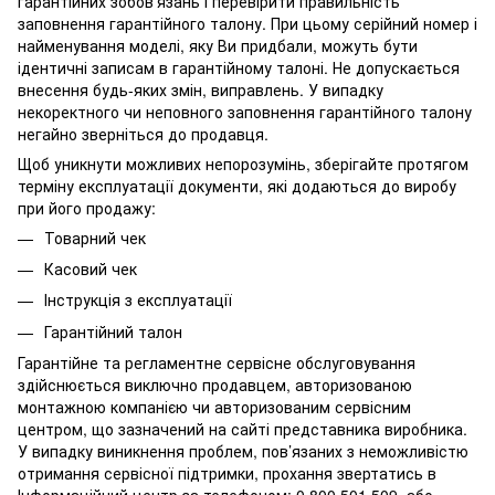
гарантійних зобов’язань і перевірити правильність
заповнення гарантійного талону. При цьому серійний номер і
найменування моделі, яку Ви придбали, можуть бути
ідентичні записам в гарантійному талоні. Не допускається
внесення будь-яких змін, виправлень. У випадку
некоректного чи неповного заповнення гарантійного талону
негайно зверніться до продавця.
Щоб уникнути можливих непорозумінь, зберігайте протягом
терміну експлуатації документи, які додаються до виробу
при його продажу:
Товарний чек
Касовий чек
Інструкція з експлуатації
Гарантійний талон
Гарантійне та регламентне сервісне обслуговування
здійснюється виключно продавцем, авторизованою
монтажною компанією чи авторизованим сервісним
центром, що зазначений на сайті представника виробника.
У випадку виникнення проблем, пов’язаних з неможливістю
отримання сервісної підтримки, прохання звертатись в