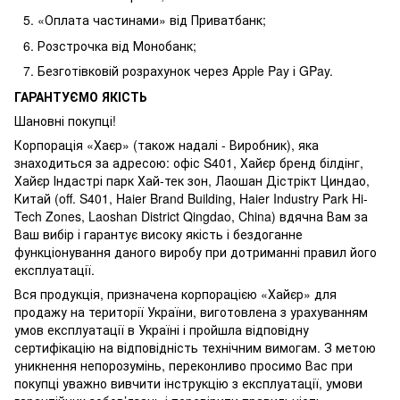
«Оплата частинами» від Приватбанк;
Розстрочка від Монобанк;
Безготівковій розрахунок через Apple Pay і GPay.
ГАРАНТУЄМО ЯКІСТЬ
Шановні покупці!
Корпорація «Хаєр» (також надалі - Виробник), яка
знаходиться за адресою: офіс S401, Хайєр бренд білдінг,
Хайєр Індастрі парк Хай-тек зон, Лаошан Дістрікт Циндао,
Китай (off. S401, Haier Brand Building, Haier Industry Park Hi-
Tech Zones, Laoshan District Qingdao, China) вдячна Вам за
Ваш вибір і гарантує високу якість і бездоганне
функціонування даного виробу при дотриманні правил його
експлуатації.
Вся продукція, призначена корпорацією «Хайєр» для
продажу на території України, виготовлена з урахуванням
умов експлуатації в Україні і пройшла відповідну
сертифікацію на відповідність технічним вимогам. З метою
уникнення непорозумінь, переконливо просимо Вас при
покупці уважно вивчити інструкцію з експлуатації, умови