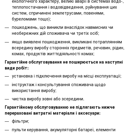
екологічного характеру, великі аварії в системах водо-,
теплопостачання і водовідведення, руйнування цих
систем, спричинені землетрусами, повенями,
буреломами тощо);
пошкоджень, що виникли внаслідок навмисних чи
необережних дій споживача чи третіх осіб;
якщо виявлені пошкодження, викликані потраплянням
всередину виробу сторонніх предметів, речовин, рідин,
комах, продуктів життєдіяльності комах;
Гарантійне обслуговування не поширюється на наступні
види робіт:
установка і підключення виробу на місці експлуатації;
інструктаж і консультування споживача щодо
використання виробу;
чистка виробу зовні або зсередини.
Гарантійному обслуговуванню не підлягають нижче
перераховані витратні матеріали і аксесуари:
фільтри;
пульти керування, акумуляторні батареї, елементи