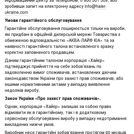
Інформаційний центр за телефоном: 0 800 501 509, або
зробивши запит на електронну адресу
info@haier-
ukraine.com
Умови гарантійного обслуговування
Гарантійне обслуговування поширюється тільки на вироби,
які придбані в офіційній дилерській мережі Товариства з
обмеженою відповідальністю «АКВА-ЛАЙФ ЮА» та за
наявності гарантійного талона встановленого зразку
коректно заповненого продавцем.
Даним гарантійним талоном корпорація «Хайєр»
підтверджує прийняття на себе зобов’язань по
задоволенню вимог споживачів, встановлених діючим
законодавством України про захист прав споживачів, або
іншими нормативними актами у випадку виявлення
недоліків виробу.
Закон України «Про захист прав споживачів».
Однак, корпорація «Хайєр» залишає за собою право
відмовити як в гарантійному, так і в додатковому
сервісному обслуговуванні виробу у випадку недотримання
викладених нижче умов.
Виробник несе гарантійні зобов’язання протягом 60 місяців