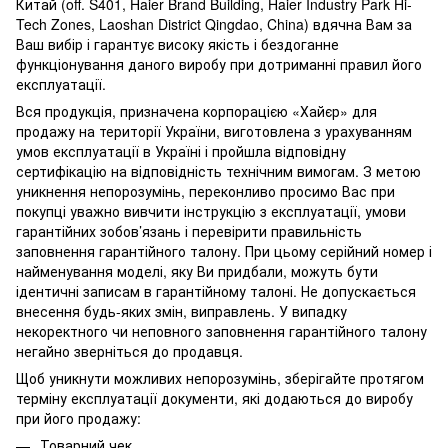
Китай (off. S401, Haier Brand Building, Haier Industry Park Hi-
Tech Zones, Laoshan District Qingdao, China) вдячна Вам за
Ваш вибір і гарантує високу якість і бездоганне
функціонування даного виробу при дотриманні правил його
експлуатації.
Вся продукція, призначена корпорацією «Хайєр» для
продажу на території України, виготовлена з урахуванням
умов експлуатації в Україні і пройшла відповідну
сертифікацію на відповідність технічним вимогам. З метою
уникнення непорозумінь, переконливо просимо Вас при
покупці уважно вивчити інструкцію з експлуатації, умови
гарантійних зобов’язань і перевірити правильність
заповнення гарантійного талону. При цьому серійний номер і
найменування моделі, яку Ви придбали, можуть бути
ідентичні записам в гарантійному талоні. Не допускається
внесення будь-яких змін, виправлень. У випадку
некоректного чи неповного заповнення гарантійного талону
негайно зверніться до продавця.
Щоб уникнути можливих непорозумінь, зберігайте протягом
терміну експлуатації документи, які додаються до виробу
при його продажу:
Товарний чек