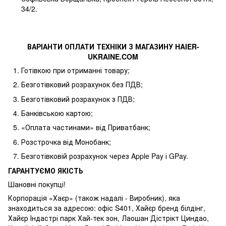
34/2.
ВАРІАНТИ ОПЛАТИ ТЕХНІКИ З МАГАЗИНУ
HAIER
-
UKRAINE
.
COM
Готівкою при отриманні товару;
Безготівковий розрахунок без ПДВ;
Безготівковий розрахунок з ПДВ;
Банківською картою;
«Оплата частинами» від Приватбанк;
Розстрочка від Монобанк;
Безготівковій розрахунок через Apple Pay і GPay.
ГАРАНТУЄМО ЯКІСТЬ
Шановні покупці!
Корпорація «Хаєр» (також надалі - Виробник), яка
знаходиться за адресою: офіс S401, Хайєр бренд білдінг,
Хайєр Індастрі парк Хай-тек зон, Лаошан Дістрікт Циндао,