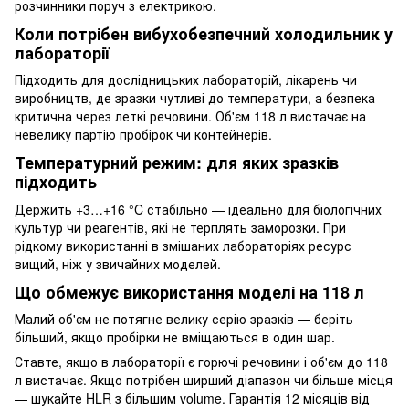
розчинники поруч з електрикою.
Коли потрібен вибухобезпечний холодильник у
лабораторії
Підходить для дослідницьких лабораторій, лікарень чи
виробництв, де зразки чутливі до температури, а безпека
критична через леткі речовини. Об'єм 118 л вистачає на
невелику партію пробірок чи контейнерів.
Температурний режим: для яких зразків
підходить
Держить +3…+16 °C стабільно — ідеально для біологічних
культур чи реагентів, які не терплять заморозки. При
рідкому використанні в змішаних лабораторіях ресурс
вищий, ніж у звичайних моделей.
Що обмежує використання моделі на 118 л
Малий об'єм не потягне велику серію зразків — беріть
більший, якщо пробірки не вміщаються в один шар.
Ставте, якщо в лабораторії є горючі речовини і об'єм до 118
л вистачає. Якщо потрібен ширший діапазон чи більше місця
— шукайте HLR з більшим volume. Гарантія 12 місяців від