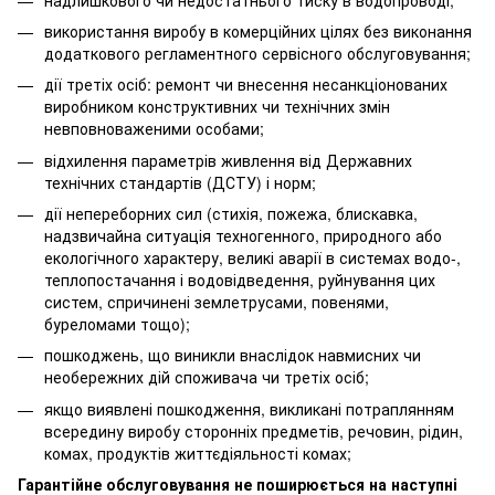
використання виробу в комерційних цілях без виконання
додаткового регламентного сервісного обслуговування;
дії третіх осіб: ремонт чи внесення несанкціонованих
виробником конструктивних чи технічних змін
невповноваженими особами;
відхилення параметрів живлення від Державних
технічних стандартів (ДСТУ) і норм;
дії непереборних сил (стихія, пожежа, блискавка,
надзвичайна ситуація техногенного, природного або
екологічного характеру, великі аварії в системах водо-,
теплопостачання і водовідведення, руйнування цих
систем, спричинені землетрусами, повенями,
буреломами тощо);
пошкоджень, що виникли внаслідок навмисних чи
необережних дій споживача чи третіх осіб;
якщо виявлені пошкодження, викликані потраплянням
всередину виробу сторонніх предметів, речовин, рідин,
комах, продуктів життєдіяльності комах;
Гарантійне обслуговування не поширюється на наступні