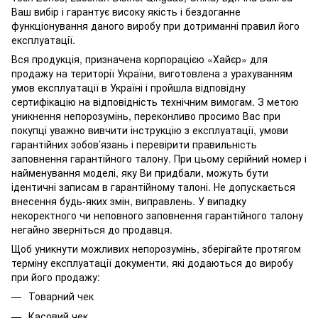
Ваш вибір і гарантує високу якість і бездоганне
функціонування даного виробу при дотриманні правил його
експлуатації.
Вся продукція, призначена корпорацією «Хайєр» для
продажу на території України, виготовлена з урахуванням
умов експлуатації в Україні і пройшла відповідну
сертифікацію на відповідність технічним вимогам. З метою
уникнення непорозумінь, переконливо просимо Вас при
покупці уважно вивчити інструкцію з експлуатації, умови
гарантійних зобов’язань і перевірити правильність
заповнення гарантійного талону. При цьому серійний номер і
найменування моделі, яку Ви придбали, можуть бути
ідентичні записам в гарантійному талоні. Не допускається
внесення будь-яких змін, виправлень. У випадку
некоректного чи неповного заповнення гарантійного талону
негайно зверніться до продавця.
Щоб уникнути можливих непорозумінь, зберігайте протягом
терміну експлуатації документи, які додаються до виробу
при його продажу:
Товарний чек
Касовий чек