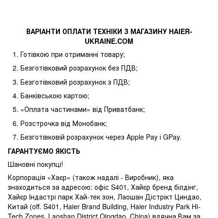
ВАРІАНТИ ОПЛАТИ ТЕХНІКИ З МАГАЗИНУ
HAIER
-
UKRAINE
.
COM
Готівкою при отриманні товару;
Безготівковий розрахунок без ПДВ;
Безготівковий розрахунок з ПДВ;
Банківською картою;
«Оплата частинами» від Приватбанк;
Розстрочка від Монобанк;
Безготівковій розрахунок через Apple Pay і GPay.
ГАРАНТУЄМО ЯКІСТЬ
Шановні покупці!
Корпорація «Хаєр» (також надалі - Виробник), яка
знаходиться за адресою: офіс S401, Хайєр бренд білдінг,
Хайєр Індастрі парк Хай-тек зон, Лаошан Дістрікт Циндао,
Китай (off. S401, Haier Brand Building, Haier Industry Park Hi-
Tech Zones, Laoshan District Qingdao, China) вдячна Вам за