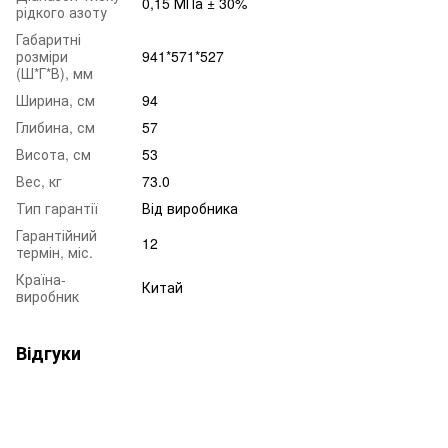
0,15 МПа ± 30%
рідкого азоту
Габаритні
розміри
941*571*527
(Ш*Г*В), мм
Ширина, см
94
Глибина, см
57
Висота, см
53
Вес, кг
73.0
Тип гарантії
Від виробника
Гарантійний
12
термін, міс.
Країна-
Китай
виробник
Відгуки