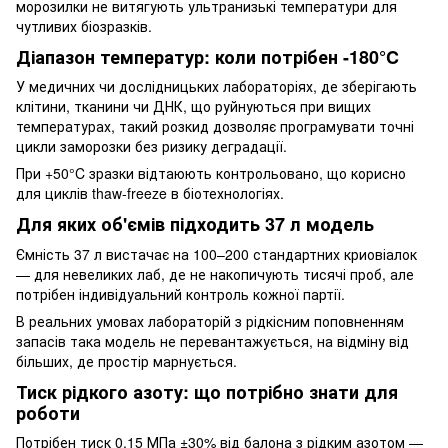
морозилки не витягують ультранизькі температури для
чутливих біозразків.
Діапазон температур: коли потрібен -180°C
У медичних чи дослідницьких лабораторіях, де зберігають
клітини, тканини чи ДНК, що руйнуються при вищих
температурах, такий розкид дозволяє програмувати точні
цикли заморозки без ризику деградації.
При +50°C зразки відтаюють контрольовано, що корисно
для циклів thaw-freeze в біотехнологіях.
Для яких об'ємів підходить 37 л модель
Ємність 37 л вистачає на 100–200 стандартних криовіалок
— для невеликих лаб, де не накопичують тисячі проб, але
потрібен індивідуальний контроль кожної партії.
В реальних умовах лабораторій з рідкісним поповненням
запасів така модель не перевантажується, на відміну від
більших, де простір марнується.
Тиск рідкого азоту: що потрібно знати для
роботи
Потрібен тиск 0,15 МПа ±30% від балона з рідким азотом —