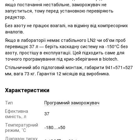
якщо постачання нестабільне, заморожувач не
запуститься, тому перед установкою перевіряють
редуктор.
Без азоту не працює взагалі, на відміну від компресорних
аналогів.
Якщо в лабораторії немає стабільного LN2 чи об'єм проб
перевищує 37 л — беріть каскадну систему на -150°C без
азоту, простішу в експлуатації. Цей підходить саме для
точного програмування під крио-зберігання в biotech.
Стільничний або підлоговий монтаж, габарити 941×571×527
мм, вага 73 кг. Гарантія 12 місяців від виробника.
Характеристики
Тип
Програмний заморожувач
Ефективна
37
ємність, л
Температурний
-180…+50
режим, ˚С
Діапазон тиску