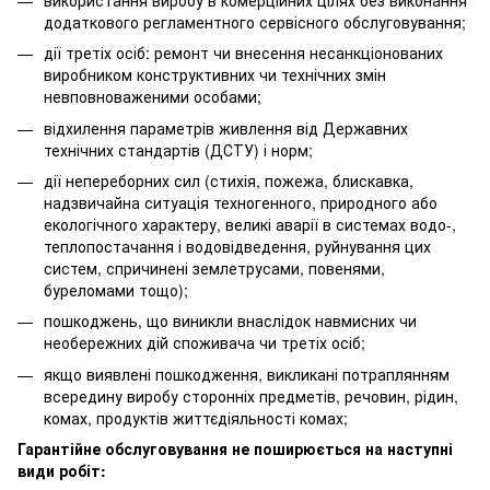
додаткового регламентного сервісного обслуговування;
дії третіх осіб: ремонт чи внесення несанкціонованих
виробником конструктивних чи технічних змін
невповноваженими особами;
відхилення параметрів живлення від Державних
технічних стандартів (ДСТУ) і норм;
дії непереборних сил (стихія, пожежа, блискавка,
надзвичайна ситуація техногенного, природного або
екологічного характеру, великі аварії в системах водо-,
теплопостачання і водовідведення, руйнування цих
систем, спричинені землетрусами, повенями,
буреломами тощо);
пошкоджень, що виникли внаслідок навмисних чи
необережних дій споживача чи третіх осіб;
якщо виявлені пошкодження, викликані потраплянням
всередину виробу сторонніх предметів, речовин, рідин,
комах, продуктів життєдіяльності комах;
Гарантійне обслуговування не поширюється на наступні
види робіт: