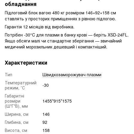
обладнання
Підлоговий блок вагою 480 кг розміром 146×92×158 см
ставлять у просторих приміщеннях з рівною підлогою.
Гарантія 12 місяців від виробника.
Потрібен -30°C для плазми в банку крові — беріть XSD-24FL.
Якщо обсяги малі чи стандартне зберігання — звичайний
медичний морозильник дешевший і компактніший.
Характеристики
Тип
Швидкозаморожувач плазми
Температурний
-30
режим, ˚С
Габаритні
розміри
1455*915*1575
(Ш*Г*В), мм
Ширина, см
146
Глибина, см
92
Висота, см
158