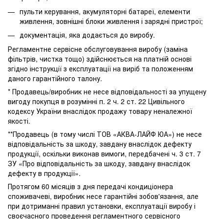
пульти керування, акумуляторні батареї, елементи
живлення, зовнішні блоки живлення і зарядні пристрої;
документація, яка додається до виробу.
Регламентне сервісне обслуговування виробу (заміна
фільтрів, чистка тощо) здійснюється на платній основі
згідно інструкції з експлуатації на виріб та положенням
даного гарантійного талону.
* Продавець/виробник не несе відповідальності за упущену
вигоду покупця в розумінні п. 2 ч. 2 ст. 22 Цивільного
кодексу України внаслідок продажу товару неналежної
якості.
**Продавець (в тому числі ТОВ «АКВА-ЛАЙФ ЮА») не несе
відповідальність за шкоду, завдану внаслідок дефекту
продукції, оскільки виконав вимоги, передбачені ч. 3 ст. 7
ЗУ «Про відповідальність за шкоду, завдану внаслідок
дефекту в продукції».
Протягом 60 місяців з дня передачі кондиціонера
споживачеві, виробник несе гарантійні зобов'язання, але
при дотриманні правил установки, експлуатації виробу і
своєчасного проведення регламентного сервісного