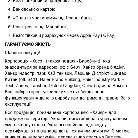
Безготівковий розрахунок з ПДВ;
Банківською картою;
«Оплата частинами» від Приватбанк;
Розстрочка від Монобанк;
Безготівковій розрахунок через Apple Pay і GPay.
ГАРАНТУЄМО ЯКІСТЬ
Шановні покупці!
Корпорація «Хаєр» (також надалі - Виробник), яка
знаходиться за адресою: офіс S401, Хайєр бренд білдінг,
Хайєр Індастрі парк Хай-тек зон, Лаошан Дістрікт Циндао,
Китай (off. S401, Haier Brand Building, Haier Industry Park Hi-
Tech Zones, Laoshan District Qingdao, China) вдячна Вам за
Ваш вибір і гарантує високу якість і бездоганне
функціонування даного виробу при дотриманні правил його
експлуатації.
Вся продукція, призначена корпорацією «Хайєр» для
продажу на території України, виготовлена з урахуванням
умов експлуатації в Україні і пройшла відповідну
сертифікацію на відповідність технічним вимогам. З метою
уникнення непорозумінь, переконливо просимо Вас при