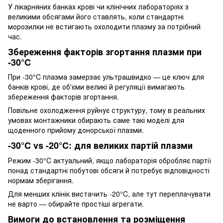
У лікарняних банках крові чи клінічних лабораторіях з
великими обсягами його ставлять, коли стандартні
морозилки не встигають охолодити плазму за потрібний
час.
Збереження факторів згортання плазми при
-30°C
При -30°C плазма замерзає ультрашвидко — це ключ для
банків крові, де об'єми великі й регуляції вимагають
збереження факторів згортання.
Повільне охолодження руйнує структуру, тому в реальних
умовах монтажники обирають саме такі моделі для
щоденного прийому донорської плазми.
-30°C vs -20°C: для великих партій плазми
Режим -30°C актуальний, якщо лабораторія обробляє партії
понад стандартні побутові обсяги й потребує відповідності
нормам зберігання.
Для менших клінік вистачить -20°C, але тут переплачувати
не варто — обирайте простіші агрегати.
Вимоги до встановлення та розміщення