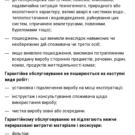
надзвичайна ситуація техногенного, природного або
екологічного характеру, великі аварії в системах водо-,
теплопостачання і водовідведення, руйнування цих
систем, спричинені землетрусами, повенями,
буреломами тощо);
пошкоджень, що виникли внаслідок навмисних чи
необережних дій споживача чи третіх осіб;
якщо виявлені пошкодження, викликані потраплянням
всередину виробу сторонніх предметів, речовин, рідин,
комах, продуктів життєдіяльності комах;
Гарантійне обслуговування не поширюється на наступні
види робіт:
установка і підключення виробу на місці експлуатації;
інструктаж і консультування споживача щодо
використання виробу;
чистка виробу зовні або зсередини.
Гарантійному обслуговуванню не підлягають нижче
перераховані витратні матеріали і аксесуари:
фільтри;