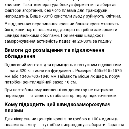
хвилини. Така температура блокує ферменти та зберігає
фактори згортання, без чого плазма для трансфузій
непридатна. Вище -30°C кристали льоду руйнують клітини.
У відділеннях переливання крові чи банках крові ставлять
його, коли партії плазми від донорів потрібно заморозити
швидко великими обсягами. При меншій швидкості
заморожування активність падає на 20-30% за годину.
Вимоги до розміщення та підключення
обладнання
Підлоговий монтаж для приміщень з потужним підвіконням
— вага 320 кг тисне на фундамент. Розміри 1455×915×1575
мм або 1340×760×1640 мм займають місце як шафа, поруч
потрібен вентиляційний зазор 10 см.
При нестабільному живленні конденсатор не витримає
перепадів — ставлять стабілізатор перед підключенням.
Кому підходить цей швидкозаморожувач
плазми
Для лікарень чи центрів крові з потребою в 100+ одиниць
плазми на зміну — тут об'єм виправдовує габарити. Гарантія