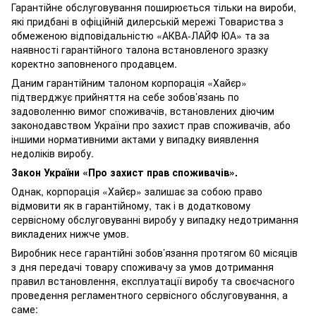
Гарантійне обслуговування поширюється тільки на вироби,
які придбані в офіційній дилерській мережі Товариства з
обмеженою відповідальністю «АКВА-ЛАЙФ ЮА» та за
наявності гарантійного талона встановленого зразку
коректно заповненого продавцем.
Даним гарантійним талоном корпорація «Хайєр»
підтверджує прийняття на себе зобов’язань по
задоволенню вимог споживачів, встановлених діючим
законодавством України про захист прав споживачів, або
іншими нормативними актами у випадку виявлення
недоліків виробу.
Закон України «Про захист прав споживачів».
Однак, корпорація «Хайєр» залишає за собою право
відмовити як в гарантійному, так і в додатковому
сервісному обслуговуванні виробу у випадку недотримання
викладених нижче умов.
Виробник несе гарантійні зобов’язання протягом 60 місяців
з дня передачі товару споживачу за умов дотримання
правил встановлення, експлуатації виробу та своєчасного
проведення регламентного сервісного обслуговування, а
саме: