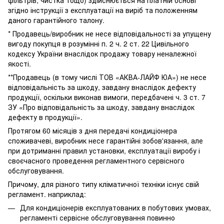
фільтрів, чистка тощо) здійснюється на платній основі
згідно інструкції з експлуатації на виріб та положенням
даного гарантійного талону.
* Продавець/виробник не несе відповідальності за упущену
вигоду покупця в розумінні п. 2 ч. 2 ст. 22 Цивільного
кодексу України внаслідок продажу товару неналежної
якості.
**Продавець (в тому числі ТОВ «АКВА-ЛАЙФ ЮА») не несе
відповідальність за шкоду, завдану внаслідок дефекту
продукції, оскільки виконав вимоги, передбачені ч. 3 ст. 7
ЗУ «Про відповідальність за шкоду, завдану внаслідок
дефекту в продукції».
Протягом 60 місяців з дня передачі кондиціонера
споживачеві, виробник несе гарантійні зобов'язання, але
при дотриманні правил установки, експлуатації виробу і
своєчасного проведення регламентного сервісного
обслуговування.
Причому, для різного типу кліматичної техніки існує свій
регламент. наприклад:
Для кондиціонерів експлуатованих в побутових умовах,
регламенті сервісне обслуговування повинно