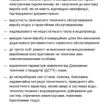
електричним підключенням, як і залучення до монтажу
виробу осіб, які не мають відповідної кваліфікації,
підтвердженої документально;
відсутність своєчасного технічного обслуговування
виробу згідно з гарантійним обслуговуванням;
надлишкового чи недостатнього тиску в водопроводі;
використання виробу в комерційних цілях без виконання
додаткового регламентного сервісного обслуговування;
дії третіх осіб: ремонт чи внесення несанкціонованих
виробником конструктивних чи технічних змін
невповноваженими особами;
відхилення параметрів живлення від Державних
технічних стандартів (ДСТУ) і норм;
дії непереборних сил (стихія, пожежа, блискавка,
надзвичайна ситуація техногенного, природного або
екологічного характеру, великі аварії в системах водо-,
теплопостачання і водовідведення, руйнування цих
систем, спричинені землетрусами, повенями,
буреломами тощо);