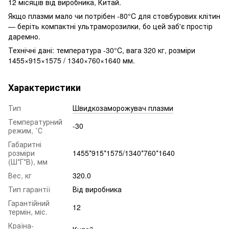
12 місяців від виробника, Китай.
Якщо плазми мало чи потрібен -80°C для стовбурових клітин
— беріть компактні ультраморозилки, бо цей заб'є простір
даремно.
Технічні дані: температура -30°C, вага 320 кг, розміри
1455×915×1575 / 1340×760×1640 мм.
Характеристики
Тип
Швидкозаморожувач плазми
Температурний
-30
режим, ˚С
Габаритні
розміри
1455*915*1575/1340*760*1640
(Ш*Г*В), мм
Вес, кг
320.0
Тип гарантії
Від виробника
Гарантійний
12
термін, міс.
Країна-