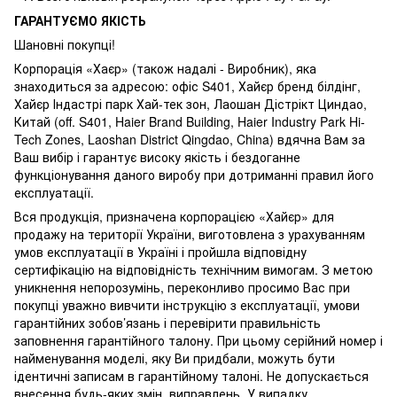
ГАРАНТУЄМО ЯКІСТЬ
Шановні покупці!
Корпорація «Хаєр» (також надалі - Виробник), яка
знаходиться за адресою: офіс S401, Хайєр бренд білдінг,
Хайєр Індастрі парк Хай-тек зон, Лаошан Дістрікт Циндао,
Китай (off. S401, Haier Brand Building, Haier Industry Park Hi-
Tech Zones, Laoshan District Qingdao, China) вдячна Вам за
Ваш вибір і гарантує високу якість і бездоганне
функціонування даного виробу при дотриманні правил його
експлуатації.
Вся продукція, призначена корпорацією «Хайєр» для
продажу на території України, виготовлена з урахуванням
умов експлуатації в Україні і пройшла відповідну
сертифікацію на відповідність технічним вимогам. З метою
уникнення непорозумінь, переконливо просимо Вас при
покупці уважно вивчити інструкцію з експлуатації, умови
гарантійних зобов’язань і перевірити правильність
заповнення гарантійного талону. При цьому серійний номер і
найменування моделі, яку Ви придбали, можуть бути
ідентичні записам в гарантійному талоні. Не допускається
внесення будь-яких змін, виправлень. У випадку