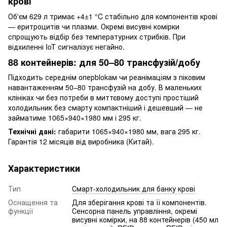
крові
Об'єм 629 л тримає +4±1 °C стабільно для компонентів крові
— еритроцитів чи плазми. Окремі висувні комірки
спрощують відбір без температурних стрибків. При
відхиленні IoT сигналізує негайно.
88 контейнерів: для 50–80 трансфузій/добу
Підходить середнім оперblokам чи реанімаціям з піковим
навантаженням 50–80 трансфузій на добу. В маленьких
клініках чи без потреби в миттєвому доступі простіший
холодильник без смарту компактніший і дешевший — не
займатиме 1065×940×1980 мм і 295 кг.
Технічні дані:
габарити 1065×940×1980 мм, вага 295 кг.
Гарантія 12 місяців від виробника (Китай).
Характеристики
Тип
Смарт-холодильник для банку крові
Оснащення та
Для зберігання крові та її компонентів.
функції
Сенсорна панель управління, окремі
висувні комірки, на 88 контейнерів (450 мл