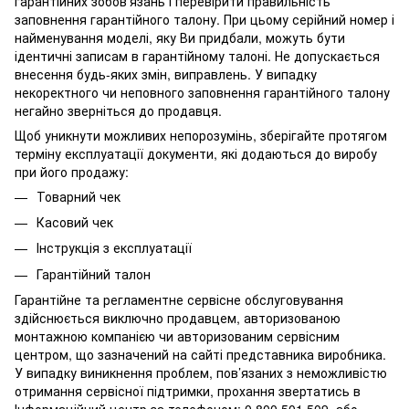
гарантійних зобов’язань і перевірити правильність
заповнення гарантійного талону. При цьому серійний номер і
найменування моделі, яку Ви придбали, можуть бути
ідентичні записам в гарантійному талоні. Не допускається
внесення будь-яких змін, виправлень. У випадку
некоректного чи неповного заповнення гарантійного талону
негайно зверніться до продавця.
Щоб уникнути можливих непорозумінь, зберігайте протягом
терміну експлуатації документи, які додаються до виробу
при його продажу:
Товарний чек
Касовий чек
Інструкція з експлуатації
Гарантійний талон
Гарантійне та регламентне сервісне обслуговування
здійснюється виключно продавцем, авторизованою
монтажною компанією чи авторизованим сервісним
центром, що зазначений на сайті представника виробника.
У випадку виникнення проблем, пов’язаних з неможливістю
отримання сервісної підтримки, прохання звертатись в