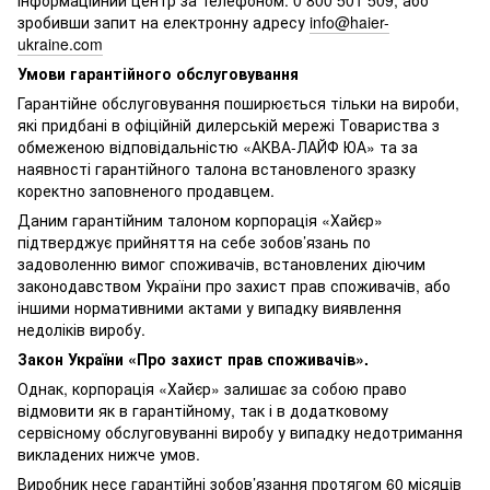
Інформаційний центр за телефоном: 0 800 501 509, або
зробивши запит на електронну адресу
info@haier-
ukraine.com
Умови гарантійного обслуговування
Гарантійне обслуговування поширюється тільки на вироби,
які придбані в офіційній дилерській мережі Товариства з
обмеженою відповідальністю «АКВА-ЛАЙФ ЮА» та за
наявності гарантійного талона встановленого зразку
коректно заповненого продавцем.
Даним гарантійним талоном корпорація «Хайєр»
підтверджує прийняття на себе зобов’язань по
задоволенню вимог споживачів, встановлених діючим
законодавством України про захист прав споживачів, або
іншими нормативними актами у випадку виявлення
недоліків виробу.
Закон України «Про захист прав споживачів».
Однак, корпорація «Хайєр» залишає за собою право
відмовити як в гарантійному, так і в додатковому
сервісному обслуговуванні виробу у випадку недотримання
викладених нижче умов.
Виробник несе гарантійні зобов’язання протягом 60 місяців