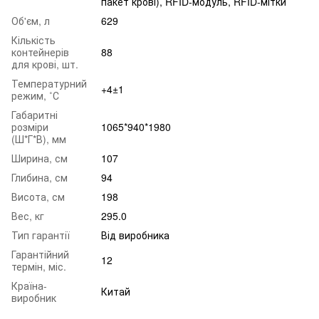
пакет крові), RFID-модуль, RFID-мітки
Об'єм, л
629
Кількість
контейнерів
88
для крові, шт.
Температурний
+4±1
режим, ˚С
Габаритні
розміри
1065*940*1980
(Ш*Г*В), мм
Ширина, см
107
Глибина, см
94
Висота, см
198
Вес, кг
295.0
Тип гарантії
Від виробника
Гарантійний
12
термін, міс.
Країна-
Китай
виробник