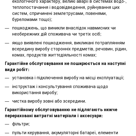
екологічного характеру, великі аварії в системах водо-,
теплопостачання і водовідведення, руйнування цих
систем, спричинені землетрусами, повенями,
буреломами тощо);
пошкоджень, що виникли внаслідок навмисних чи
необережних дій споживача чи третіх осіб;
якщо виявлені пошкодження, викликані потраплянням
всередину виробу сторонніх предметів, речовин, рідин,
комах, продуктів життєдіяльності комах;
Гарантійне обслуговування не поширюється на наступні
види робіт:
установка і підключення виробу на місці експлуатації;
інструктаж і консультування споживача щодо
використання виробу;
чистка виробу зовні або зсередини.
Гарантійному обслуговуванню не підлягають нижче
перераховані витратні матеріали і аксесуари:
фільтри;
пульти керування, акумуляторні батареї, елементи