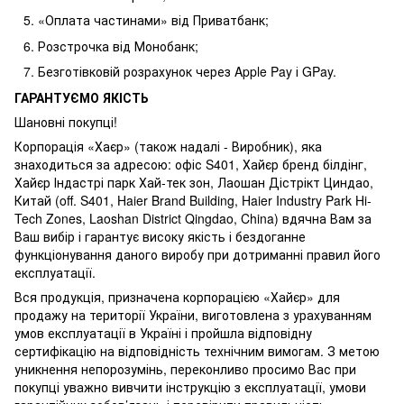
«Оплата частинами» від Приватбанк;
Розстрочка від Монобанк;
Безготівковій розрахунок через Apple Pay і GPay.
ГАРАНТУЄМО ЯКІСТЬ
Шановні покупці!
Корпорація «Хаєр» (також надалі - Виробник), яка
знаходиться за адресою: офіс S401, Хайєр бренд білдінг,
Хайєр Індастрі парк Хай-тек зон, Лаошан Дістрікт Циндао,
Китай (off. S401, Haier Brand Building, Haier Industry Park Hi-
Tech Zones, Laoshan District Qingdao, China) вдячна Вам за
Ваш вибір і гарантує високу якість і бездоганне
функціонування даного виробу при дотриманні правил його
експлуатації.
Вся продукція, призначена корпорацією «Хайєр» для
продажу на території України, виготовлена з урахуванням
умов експлуатації в Україні і пройшла відповідну
сертифікацію на відповідність технічним вимогам. З метою
уникнення непорозумінь, переконливо просимо Вас при
покупці уважно вивчити інструкцію з експлуатації, умови