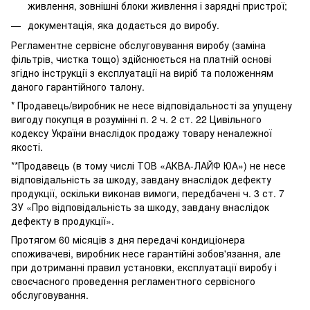
живлення, зовнішні блоки живлення і зарядні пристрої;
документація, яка додається до виробу.
Регламентне сервісне обслуговування виробу (заміна
фільтрів, чистка тощо) здійснюється на платній основі
згідно інструкції з експлуатації на виріб та положенням
даного гарантійного талону.
* Продавець/виробник не несе відповідальності за упущену
вигоду покупця в розумінні п. 2 ч. 2 ст. 22 Цивільного
кодексу України внаслідок продажу товару неналежної
якості.
**Продавець (в тому числі ТОВ «АКВА-ЛАЙФ ЮА») не несе
відповідальність за шкоду, завдану внаслідок дефекту
продукції, оскільки виконав вимоги, передбачені ч. 3 ст. 7
ЗУ «Про відповідальність за шкоду, завдану внаслідок
дефекту в продукції».
Протягом 60 місяців з дня передачі кондиціонера
споживачеві, виробник несе гарантійні зобов'язання, але
при дотриманні правил установки, експлуатації виробу і
своєчасного проведення регламентного сервісного
обслуговування.