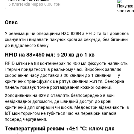
5 платежів через 0.00 грн
Опис
У реанімації чи операційній НХС-629R з RFID та IoT дозволяє
сканувати і видавати пакунок крові за секунди, без біганини
до віддаленого банку.
RFID на 88×450 мл: з 20 хв до 1 хв
RFID-мітки на 88 контейнерах по 450 мл фіксують наявність
і термін придатності в реальному часі. Виробник заявляє
скорочення часу доставки з 20 хвилин до 1 хвилини — у
критичних трансфузіях це рятує хвилини життя. Сенсорна
панель показує точне розташування кожної одиниці.
Холодильник на 629 л ставлять безпосередньо в зоні
невідкладної допомоги, де швидкий доступ до крові
критичний для операцій чи шоків. Медсестри відзначають: з
IoT-моніторингом не губиться час на перевірки запасів
посеред чергування.
Температурний режим +4±1 °C: ключ для