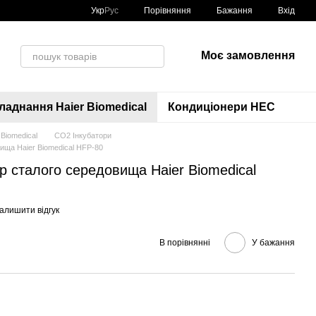
Порівняння
Укр
Рус
Бажання
Вхід
Моє замовлення
аднання Haier Biomedical
Кондиціонери HEC
Biomedical
CO2 Інкубатори
ища Haier Biomedical HFP-80
р сталого середовища Haier Biomedical
алишити відгук
В порівнянні
У бажання