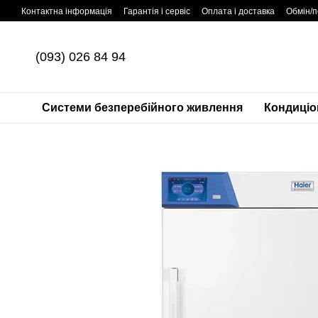
Перейти до основного контенту
Контактна інформація
Гарантія і сервіс
Оплата і доставка
Обмін/
(093) 026 84 94
Системи безперебійного живлення
Кондиціо