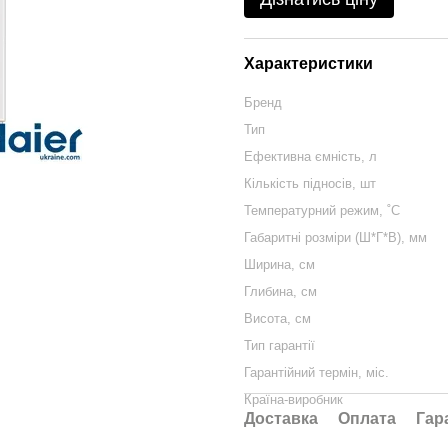
Характеристики
Бренд
Тип
Ефективна ємність, л
Кількість підносів, шт
Температурний режим, ˚С
Габаритні розміри (Ш*Г*В), мм
Ширина, см
Глибина, см
Висота, см
Тип гарантії
Гарантійний термін, міс.
Країна-виробник
Доставка
Оплата
Гар