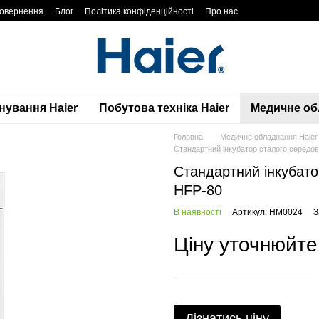
повернення
Блог
Політика конфіденційності
Про нас
нування Haier
Побутова техніка Haier
Медичне обл
Головна
Медичне обладнання Haier 
Стандартний інкубатор сталого середов
Стандартний інкубато
HFP-80
В наявності
Артикул: HM0024
З
Ціну уточнюйте
Дізнатись ціну