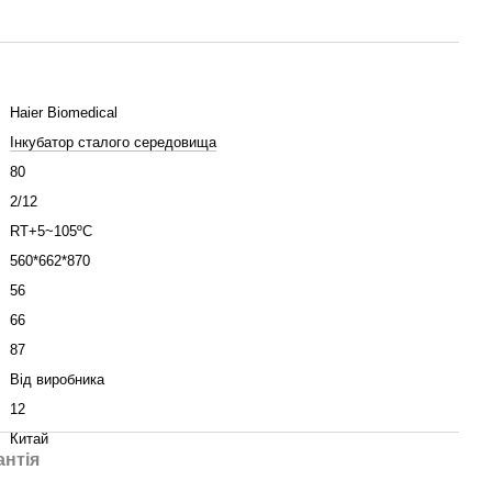
Haier Biomedical
Інкубатор сталого середовища
80
2/12
RT+5~105ºC
560*662*870
56
66
87
Від виробника
12
Китай
антія