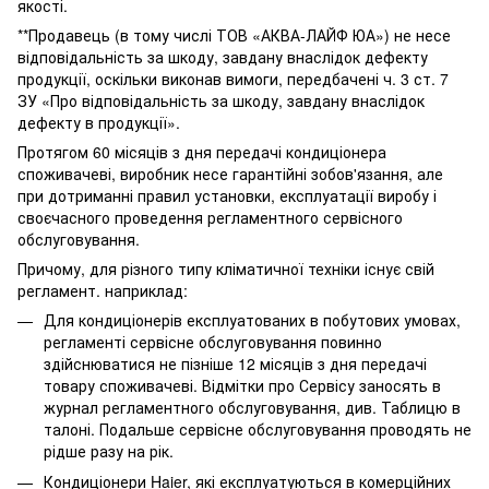
якості.
**Продавець (в тому числі ТОВ «АКВА-ЛАЙФ ЮА») не несе
відповідальність за шкоду, завдану внаслідок дефекту
продукції, оскільки виконав вимоги, передбачені ч. 3 ст. 7
ЗУ «Про відповідальність за шкоду, завдану внаслідок
дефекту в продукції».
Протягом 60 місяців з дня передачі кондиціонера
споживачеві, виробник несе гарантійні зобов'язання, але
при дотриманні правил установки, експлуатації виробу і
своєчасного проведення регламентного сервісного
обслуговування.
Причому, для різного типу кліматичної техніки існує свій
регламент. наприклад:
Для кондиціонерів експлуатованих в побутових умовах,
регламенті сервісне обслуговування повинно
здійснюватися не пізніше 12 місяців з дня передачі
товару споживачеві. Відмітки про Сервісу заносять в
журнал регламентного обслуговування, див. Таблицю в
талоні. Подальше сервісне обслуговування проводять не
рідше разу на рік.
Кондиціонери Haier, які експлуатуються в комерційних