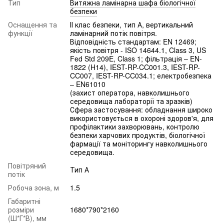
Тип
Витяжна ламінарна шафа біологічної
безпеки
Оснащення та
ІІ клас безпеки, тип А, вертикальний
функції
ламінарний потік повітря.
Відповідність стандартам: EN 12469;
якість повітря - ISO 14644.1, Class 3, US
Fed Std 209E, Class 1; фільтрація – EN-
1822 (H14), IEST-RP-CC001.3, IEST-RP-
CC007, IEST-RP-CC034.1; електробезпека
– EN61010
(захист оператора, навколишнього
середовища лабораторії та зразків)
Сфера застосування: обладнання широко
використовується в охороні здоров'я, для
профілактики захворювань, контролю
безпеки харчових продуктів, біологічної
фармації та моніторингу навколишнього
середовища.
Повітряний
Тип А
потік
Робоча зона, м
1.5
Габаритні
розміри
1680*790*2160
(Ш*Г*В), мм