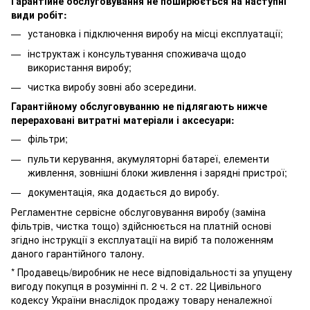
Гарантійне обслуговування не поширюється на наступні
види робіт:
установка і підключення виробу на місці експлуатації;
інструктаж і консультування споживача щодо
використання виробу;
чистка виробу зовні або зсередини.
Гарантійному обслуговуванню не підлягають нижче
перераховані витратні матеріали і аксесуари:
фільтри;
пульти керування, акумуляторні батареї, елементи
живлення, зовнішні блоки живлення і зарядні пристрої;
документація, яка додається до виробу.
Регламентне сервісне обслуговування виробу (заміна
фільтрів, чистка тощо) здійснюється на платній основі
згідно інструкції з експлуатації на виріб та положенням
даного гарантійного талону.
* Продавець/виробник не несе відповідальності за упущену
вигоду покупця в розумінні п. 2 ч. 2 ст. 22 Цивільного
кодексу України внаслідок продажу товару неналежної