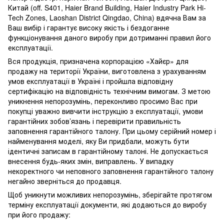
Китай (off. S401, Haier Brand Building, Haier Industry Park Hi-
Tech Zones, Laoshan District Qingdao, China) вдячна Вам за
Ваш вибір і гарантує високу якість і бездоганне
функціонування даного виробу при дотриманні правил його
експлуатації.
Вся продукція, призначена корпорацією «Хайєр» для
продажу на території України, виготовлена з урахуванням
умов експлуатації в Україні і пройшла відповідну
сертифікацію на відповідність технічним вимогам. З метою
уникнення непорозумінь, переконливо просимо Вас при
покупці уважно вивчити інструкцію з експлуатації, умови
гарантійних зобов’язань і перевірити правильність
заповнення гарантійного талону. При цьому серійний номер і
найменування моделі, яку Ви придбали, можуть бути
ідентичні записам в гарантійному талоні. Не допускається
внесення будь-яких змін, виправлень. У випадку
некоректного чи неповного заповнення гарантійного талону
негайно зверніться до продавця.
Щоб уникнути можливих непорозумінь, зберігайте протягом
терміну експлуатації документи, які додаються до виробу
при його продажу: