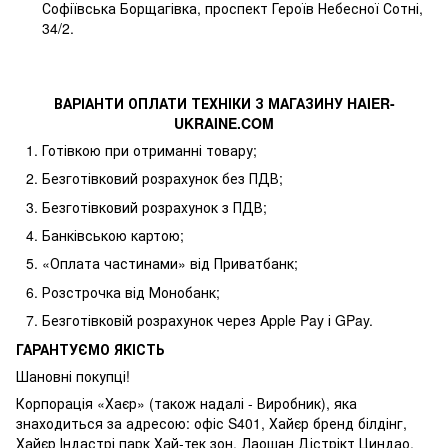
Софіївська Борщагівка, проспект Героїв Небесної Сотні,
34/2.
ВАРІАНТИ ОПЛАТИ ТЕХНІКИ З МАГАЗИНУ
HAIER
-
UKRAINE
.
COM
Готівкою при отриманні товару;
Безготівковий розрахунок без ПДВ;
Безготівковий розрахунок з ПДВ;
Банківською картою;
«Оплата частинами» від Приватбанк;
Розстрочка від Монобанк;
Безготівковій розрахунок через Apple Pay і GPay.
ГАРАНТУЄМО ЯКІСТЬ
Шановні покупці!
Корпорація «Хаєр» (також надалі - Виробник), яка
знаходиться за адресою: офіс S401, Хайєр бренд білдінг,
Хайєр Індастрі парк Хай-тек зон, Лаошан Дістрікт Циндао,