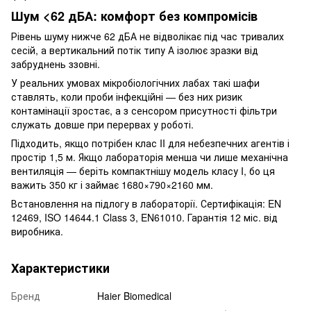
Шум <62 дБА: комфорт без компромісів
Рівень шуму нижче 62 дБА не відволікає під час тривалих
сесій, а вертикальний потік типу А ізолює зразки від
забруднень ззовні.
У реальних умовах мікробіологічних лабах такі шафи
ставлять, коли проби інфекційні — без них ризик
контамінації зростає, а з сенсором присутності фільтри
служать довше при перервах у роботі.
Підходить, якщо потрібен клас II для небезпечних агентів і
простір 1,5 м. Якщо лабораторія менша чи лише механічна
вентиляція — беріть компактнішу модель класу I, бо ця
важить 350 кг і займає 1680×790×2160 мм.
Встановлення на підлогу в лабораторії. Сертифікація: EN
12469, ISO 14644.1 Class 3, EN61010. Гарантія 12 міс. від
виробника.
Характеристики
Бренд
Haier Biomedical