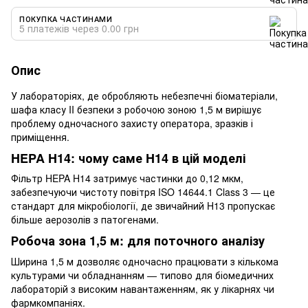
ПОКУПКА ЧАСТИНАМИ
5 платежів через 0.00 грн
Опис
У лабораторіях, де обробляють небезпечні біоматеріали,
шафа класу II безпеки з робочою зоною 1,5 м вирішує
проблему одночасного захисту оператора, зразків і
приміщення.
HEPA H14: чому саме H14 в цій моделі
Фільтр HEPA H14 затримує частинки до 0,12 мкм,
забезпечуючи чистоту повітря ISO 14644.1 Class 3 — це
стандарт для мікробіології, де звичайний H13 пропускає
більше аерозолів з патогенами.
Робоча зона 1,5 м: для поточного аналізу
Ширина 1,5 м дозволяє одночасно працювати з кількома
культурами чи обладнанням — типово для біомедичних
лабораторій з високим навантаженням, як у лікарнях чи
фармкомпаніях.