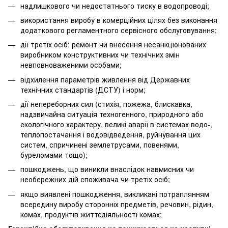
надлишкового чи недостатнього тиску в водопроводі;
використання виробу в комерційних цілях без виконання
додаткового регламентного сервісного обслуговування;
дії третіх осіб: ремонт чи внесення несанкціонованих
виробником конструктивних чи технічних змін
невповноваженими особами;
відхилення параметрів живлення від Державних
технічних стандартів (ДСТУ) і норм;
дії непереборних сил (стихія, пожежа, блискавка,
надзвичайна ситуація техногенного, природного або
екологічного характеру, великі аварії в системах водо-,
теплопостачання і водовідведення, руйнування цих
систем, спричинені землетрусами, повенями,
буреломами тощо);
пошкоджень, що виникли внаслідок навмисних чи
необережних дій споживача чи третіх осіб;
якщо виявлені пошкодження, викликані потраплянням
всередину виробу сторонніх предметів, речовин, рідин,
комах, продуктів життєдіяльності комах;