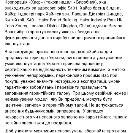
Корпорація «Хаєр» (також надалі - Виробник), яка
знаходиться за адресою: офіс S401, Хайєр бренд білдінг,
Хайєр Індастрі парк Хай-тек зон, Лаошан Дістрікт Циндао,
Китай (off. S401, Haier Brand Building, Haier Industry Park Hi-
Tech Zones, Laoshan District Qingdao, China) вдячна Вам за
Ваш вибір і гарантує високу якість і бездоганне
функціонування даного виробу при дотриманні правил його
експлуатації.
Вся продукція, призначена корпорацією «Хайєр» для
продажу на території України, виготовлена з урахуванням
умов експлуатації в Україні і пройшла відповідну
сертифікацію на відповідність технічним вимогам. З метою
уникнення непорозумінь, переконливо просимо Вас при
покупці уважно вивчити інструкцію з експлуатації, умови
гарантійних зобов’язань і перевірити правильність
заповнення гарантійного талону. При цьому серійний номер і
найменування моделі, яку Ви придбали, можуть бути
ідентичні записам в гарантійному талоні. Не допускається
внесення будь-яких змін, виправлень. У випадку
некоректного чи неповного заповнення гарантійного талону
негайно зверніться до продавця.
Щоб уникнути можливих непорозумінь, зберігайте протягом