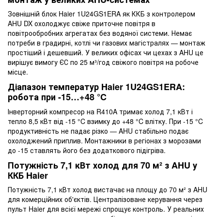
Зовнішній блок Haier 1U24GS1ERA як ККБ з контролером
AHU DX охолоджує свіже приточне повітря в
повітрообробних агрегатах без водяної системи. Немає
потреби в градирні, котлі чи газових магістралях — монтаж
простіший і дешевший. У великих офісах чи цехах з AHU це
вирішує вимогу ЄС по 25 м³/год свіжого повітря на робоче
місце.
Діапазон температур Haier 1U24GS1ERA:
робота при -15…+48 °C
Інверторний компресор на R410A тримає холод 7,1 кВт і
тепло 8,5 кВт від -15 °C взимку до +48 °C влітку. При -15 °C
продуктивність не падає різко — AHU стабільно подає
охолоджений приплив. Монтажники в регіонах з морозами
до -15 ставлять його без додаткового підігріва.
Потужність 7,1 кВт холод для 70 м² з AHU у
ККБ Haier
Потужність 7,1 кВт холод вистачає на площу до 70 м² з AHU
для комерційних об'єктів. Централізоване керування через
пульт Haier для всієї мережі спрощує контроль. У реальних