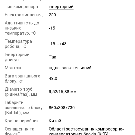
Тип компресора
інверторний
Електроживлення,
220
Адаптивність до
низьких
-15
температур, °С
Температура
-15…+48
робоча, °С
Інверторний
Так
двигун
Монтаж
підлогово-стельовий
Вага зовнішнього
49.0
блоку, кг
Діаметр труб
9,52/15,88 мм
(рідина/газ), мм
Габарити
зовнішнього блоку
860х308х730
(ВхШхГ), мм
Країна виробник
Китай
Оснащення та
Області застосування компресорно-
функції
кондерсаторних блоків (ККБ):