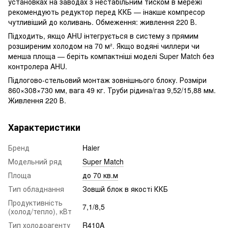
установках на заводах з нестабільним тиском в мережі
рекомендують редуктор перед ККБ — інакше компресор
чутливіший до коливань. Обмеження: живлення 220 В.
Підходить, якщо AHU інтегрується в систему з прямим
розширеним холодом на 70 м². Якщо водяні чиллери чи
менша площа — беріть компактніші моделі Super Match без
контролера AHU.
Підлогово-стельовий монтаж зовнішнього блоку. Розміри
860×308×730 мм, вага 49 кг. Труби рідина/газ 9,52/15,88 мм.
Живлення 220 В.
Характеристики
Бренд
Haier
Модельний ряд
Super Match
Площа
до 70 кв.м
Тип обладнання
Зовшй блок в якості ККБ
Продуктивність
7,1/8,5
(холод/тепло), кВт
Тип холодоагенту
R410A