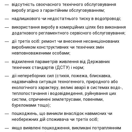
відсутність своєчасного технічного обслуговування
виробу згідно з гарантійним обслуговуванням;
надлишкового чи недостатнього тиску в водопроводі;
використання виробу в комерційних цілях без виконання
додаткового регламентного сервісного обслуговування;
дії третіх осіб: ремонт чи внесення несанкціонованих
виробником конструктивних чи технічних змін
невповноваженими особами;
відхилення параметрів живлення від Державних
технічних стандартів (ДСТУ) і норм;
дії непереборних сил (стихія, пожежа, блискавка,
надзвичайна ситуація техногенного, природного або
екологічного характеру, великі аварії в системах водо-,
теплопостачання і водовідведення, руйнування цих
систем, спричинені землетрусами, повенями,
буреломами тощо);
пошкоджень, що виникли внаслідок навмисних чи
необережних дій споживача чи третіх осіб;
якщо виявлені пошкодження, викликані потраплянням