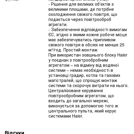
- Рішення для великих об'єктів з
великими площами, де потрібне
охолодження свіжого повітря, що
подається через повітрооброб
агрегати.
- Забезпечення відповідності вимогам
ЄС, згідно з якими кожне робоче місце
має забезпечуватись припливом
свіжого повітря в обсязі не менше 25
м³/год. Простий монтаж
При використан зовшнього блоку Haier
у поєднан з повітрообробним
агрегатом – на відміну від водяної
системи – немає необхідності в
установці градир, котла та газових
магістралей, що спрощує монтаж
системи та скорочує витрати на нього.
Централізоване керування
повітрообробним агрегатом, що
входить до загальної мережі,
виконується за допомогою того ж
центрального пульта, який керує
системами Haier.
Відгуки