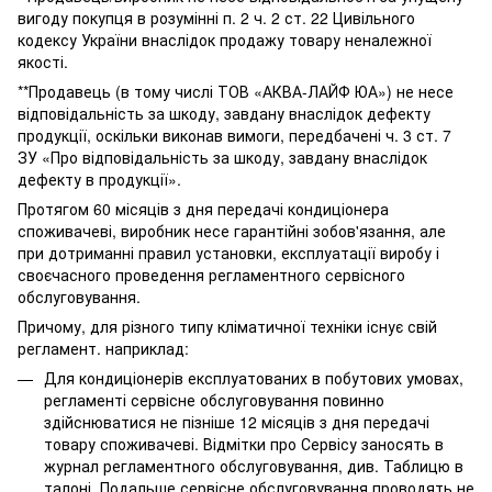
вигоду покупця в розумінні п. 2 ч. 2 ст. 22 Цивільного
кодексу України внаслідок продажу товару неналежної
якості.
**Продавець (в тому числі ТОВ «АКВА-ЛАЙФ ЮА») не несе
відповідальність за шкоду, завдану внаслідок дефекту
продукції, оскільки виконав вимоги, передбачені ч. 3 ст. 7
ЗУ «Про відповідальність за шкоду, завдану внаслідок
дефекту в продукції».
Протягом 60 місяців з дня передачі кондиціонера
споживачеві, виробник несе гарантійні зобов'язання, але
при дотриманні правил установки, експлуатації виробу і
своєчасного проведення регламентного сервісного
обслуговування.
Причому, для різного типу кліматичної техніки існує свій
регламент. наприклад:
Для кондиціонерів експлуатованих в побутових умовах,
регламенті сервісне обслуговування повинно
здійснюватися не пізніше 12 місяців з дня передачі
товару споживачеві. Відмітки про Сервісу заносять в
журнал регламентного обслуговування, див. Таблицю в
талоні. Подальше сервісне обслуговування проводять не