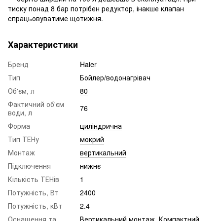
тиску понад 8 бар потрібен редуктор, інакше клапан
спрацьовуватиме щотижня.
Характеристики
Бренд
Haier
Тип
Бойлер/водонагрівач
Об'єм, л
80
Фактичний об'єм
76
води, л
Форма
циліндрична
Тип ТЕНу
мокрий
Монтаж
вертикальний
Підключення
нижнє
Кількість ТЕНів
1
Потужність, Вт
2400
Потужність, кВт
2.4
Оснащення та
Вертикальний монтаж. Компактний