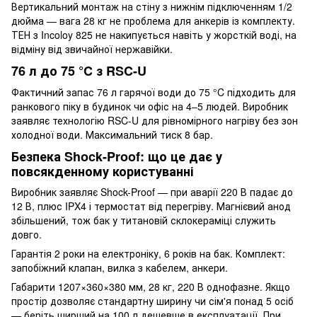
Вертикальний монтаж на стіну з нижнім підключенням 1/2
дюйма — вага 28 кг не проблема для анкерів із комплекту.
ТЕН з Incoloy 825 не накипується навіть у жорсткій воді, на
відміну від звичайної нержавійки.
76 л до 75 °C з RSC-U
Фактичний запас 76 л гарячої води до 75 °C підходить для
ранкового піку в будинок чи офіс на 4–5 людей. Виробник
заявляє технологію RSC-U для рівномірного нагріву без зон
холодної води. Максимальний тиск 8 бар.
Безпека Shock-Proof: що це дає у
повсякденному користуванні
Виробник заявляє Shock-Proof — при аварії 220 В падає до
12 В, плюс IPX4 і термостат від перегріву. Магнієвий анод
збільшений, тож бак у титановій склокераміці служить
довго.
Гарантія 2 роки на електроніку, 6 років на бак. Комплект:
запобіжний клапан, вилка з кабелем, анкери.
Габарити 1207×360×380 мм, 28 кг, 220 В однофазне. Якщо
простір дозволяє стандартну ширину чи сім'я понад 5 осіб
— беріть ширший на 100 л дешевше в експлуатації. При