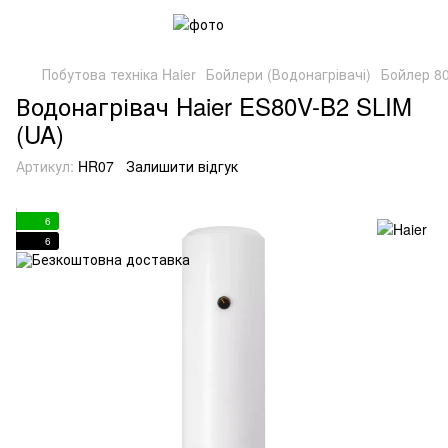
Побутова техніка Haier
Бойлери (Водонагрівачі)
Бойлер 80
Водонагрівач Haier ES80V-B2 SLIM
(UA)
Артикул:
HR07
Залишити відгук
6
6