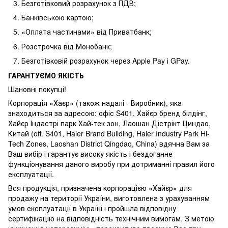
Безготівковий розрахунок з ПДВ;
Банківською картою;
«Оплата частинами» від Приватбанк;
Розстрочка від Монобанк;
Безготівковій розрахунок через Apple Pay і GPay.
ГАРАНТУЄМО ЯКІСТЬ
Шановні покупці!
Корпорація «Хаєр» (також надалі - Виробник), яка
знаходиться за адресою: офіс S401, Хайєр бренд білдінг,
Хайєр Індастрі парк Хай-тек зон, Лаошан Дістрікт Циндао,
Китай (off. S401, Haier Brand Building, Haier Industry Park Hi-
Tech Zones, Laoshan District Qingdao, China) вдячна Вам за
Ваш вибір і гарантує високу якість і бездоганне
функціонування даного виробу при дотриманні правил його
експлуатації.
Вся продукція, призначена корпорацією «Хайєр» для
продажу на території України, виготовлена з урахуванням
умов експлуатації в Україні і пройшла відповідну
сертифікацію на відповідність технічним вимогам. З метою