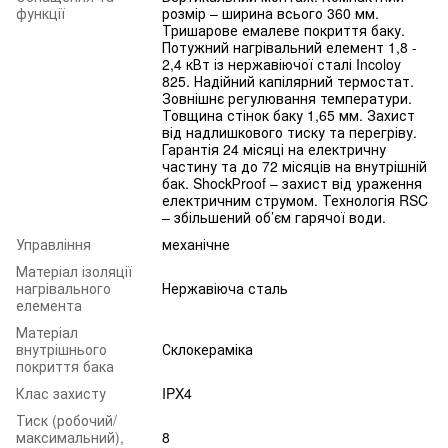
функції
розмір – ширина всього 360 мм.
Тришарове емалеве покриття баку.
Потужний нагрівальний елемент 1,8 -
2,4 кВт із нержавіючої сталі Incoloy
825. Надійний капілярний термостат.
Зовнішнє регулювання температури.
Товщина стінок баку 1,65 мм. Захист
від надлишкового тиску та перегріву.
Гарантія 24 місяці на електричну
частину та до 72 місяців на внутрішній
бак. ShockРroof – захист від ураження
електричним струмом. Технологія RSC
– збільшений об’єм гарячої води.
Управління
механічне
Матеріал ізоляції
нагрівального
Нержавіюча сталь
елемента
Матеріал
внутрішнього
Склокераміка
покриття бака
Клас захисту
IPX4
Тиск (робочий/
максимальний),
8