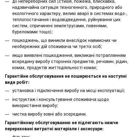
дії непереборних сил (стихія, пожежа, блискавка,
надзвичайна ситуація техногенного, природного або
екологічного характеру, великі аварії в системах водо-,
теплопостачання і водовідведення, руйнування цих
систем, спричинені землетрусами, повенями,
буреломами тощо);
пошкоджень, що виникли внаслідок навмисних чи
необережних дій споживача чи третіх осіб;
якщо виявлені пошкодження, викликані потраплянням
всередину виробу сторонніх предметів, речовин, рідин,
комах, продуктів життєдіяльності комах;
Гарантійне обслуговування не поширюється на наступні
види робіт:
установка і підключення виробу на місці експлуатації;
інструктаж і консультування споживача щодо
використання виробу;
чистка виробу зовні або зсередини.
Гарантійному обслуговуванню не підлягають нижче
перераховані витратні матеріали і аксесуари:
фільтри;