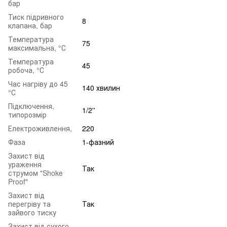
бар
Тиск підривного
8
клапана, бар
Температура
75
максимальна, °С
Температура
45
робоча, °С
Час нагріву до 45
140 хвилин
°С
Підключення,
1/2''
типорозмір
Електроживлення,
220
Фаза
1-фазний
Захист від
ураження
Так
струмом "Shoke
Proof"
Захист від
перегріву та
Так
зайвого тиску
Захист від сухого