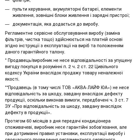
пульти керування, акумуляторні батареї, елементи
живлення, зовнішні блоки живлення і зарядні пристрої;
документація, яка додається до виробу.
Регламентне сервісне обслуговування виробу (заміна
фільтрів, чистка тощо) здійснюється на платній основі
згідно інструкції з експлуатації на виріб та положенням
даного гарантійного талону.
* Продавець/виробник не несе відповідальності за упущену
вигоду покупця в розумінні п. 2 ч. 2 ст. 22 Цивільного
кодексу України внаслідок продажу товару неналежної
якості.
**Продавець (в тому числі ТОВ «АКВА-ЛАЙФ ЮА») не несе
відповідальність за шкоду, завдану внаслідок дефекту
продукції, оскільки виконав вимоги, передбачені ч. 3 ст. 7
ЗУ «Про відповідальність за шкоду, завдану внаслідок
дефекту в продукції».
Протягом 60 місяців з дня передачі кондиціонера
споживачеві, виробник несе гарантійні зобов'язання, але
при дотриманні правил установки, експлуатації виробу і
своєчасного проведення регламентного сервісного