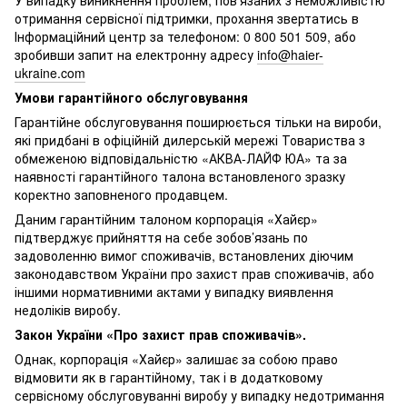
У випадку виникнення проблем, пов’язаних з неможливістю
отримання сервісної підтримки, прохання звертатись в
Інформаційний центр за телефоном: 0 800 501 509, або
зробивши запит на електронну адресу
info@haier-
ukraine.com
Умови гарантійного обслуговування
Гарантійне обслуговування поширюється тільки на вироби,
які придбані в офіційній дилерській мережі Товариства з
обмеженою відповідальністю «АКВА-ЛАЙФ ЮА» та за
наявності гарантійного талона встановленого зразку
коректно заповненого продавцем.
Даним гарантійним талоном корпорація «Хайєр»
підтверджує прийняття на себе зобов’язань по
задоволенню вимог споживачів, встановлених діючим
законодавством України про захист прав споживачів, або
іншими нормативними актами у випадку виявлення
недоліків виробу.
Закон України «Про захист прав споживачів».
Однак, корпорація «Хайєр» залишає за собою право
відмовити як в гарантійному, так і в додатковому
сервісному обслуговуванні виробу у випадку недотримання