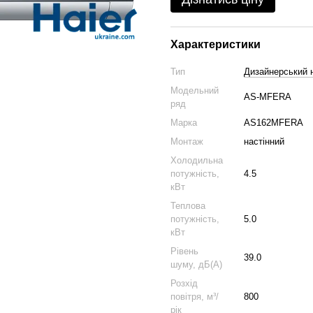
Характеристики
Тип
Дизайнерський н
Модельний
AS-MFERA
ряд
Марка
AS162MFERA
Монтаж
настінний
Холодильна
потужність,
4.5
кВт
Теплова
потужність,
5.0
кВт
Рівень
39.0
шуму, дБ(А)
Розхід
повітря, м³/
800
рік