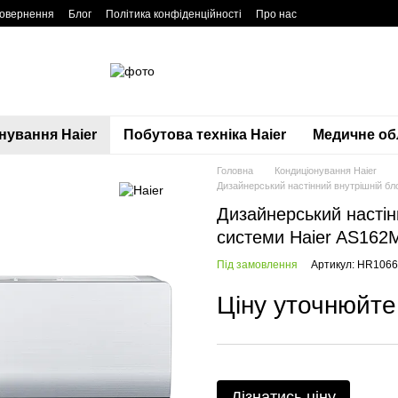
повернення
Блог
Політика конфіденційності
Про нас
нування Haier
Побутова техніка Haier
Медичне обл
Головна
Кондиціонування Haier
Дизайнерський настінний внутрішній б
Дизайнерський настін
системи Haier AS16
Під замовлення
Артикул: HR106
Ціну уточнюйте
Дізнатись ціну