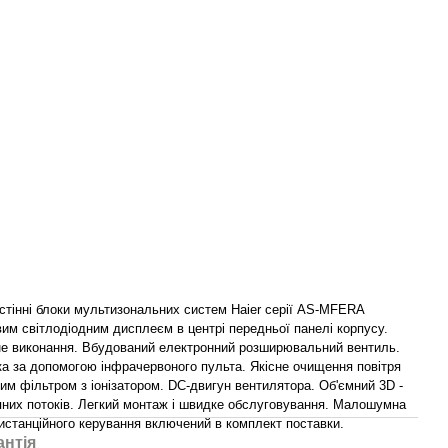
стінні блоки мультизональних систем Haier серії AS-MFERA
им світлодіодним дисплеєм в центрі передньої панелі корпусу.
е виконання. Вбудований електронний розширювальний вентиль.
а за допомогою інфрачервоного пульта. Якісне очищення повітря
м фільтром з іонізатором. DC-двигун вентилятора. Об'ємний 3D -
яних потоків. Легкий монтаж і швидке обслуговування. Малошумна
истанційного керування включений в комплект поставки.
антія