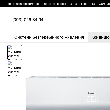
Перейти до основного контенту
Контактна інформація
Гарантія і сервіс
Оплата і доставка
Обмін/
(093) 026 84 94
Системи безперебійного живлення
Кондиціо