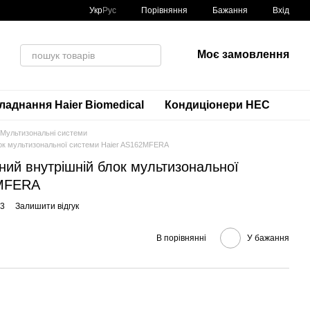
Порівняння
Укр
Рус
Бажання
Вхід
Моє замовлення
аднання Haier Biomedical
Кондиціонери HEC
Мультизональні системи
лок мультизональної системи Haier AS162MFERA
ний внутрішній блок мультизональної
2MFERA
63
Залишити відгук
В порівнянні
У бажання