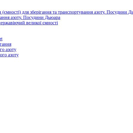
вання азоту. Посудини Дьюара
нержавіючий великої ємності
rt
ігання
го азоту
ого азоту