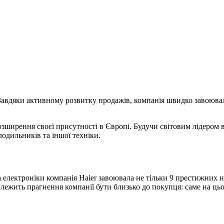
 Завдяки активному розвитку продажів, компанія швидко завоювал
зширення своєї присутності в Європі. Будучи світовим лідером в
одильників та іншої техніки.
а електроніки компанія Haier завоювала не тільки 9 престижних н
у лежить прагнення компанії бути близько до покупця: саме на ць