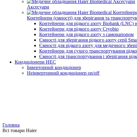
Аксесуари
Контейнери (ємності) для зберігання та транспорту
Контейнери для рідкого азоту Biobank (LNC) 
Контейнери для рідкого азоту Cryobio
Контейнери для рідкого азоту з самонапором
Ємності для зберігання рідкого азоту серії Sma
Ємності для рідкого азоту для медичного збер
Контейнери для сухого транспортування рідко
Ємності для транспортування і зберігання рідк
Кондиціонери HEC
Інверторний кондиціонер
Неінверторний кондиціонер on/off
Головна
Всі товари Haier