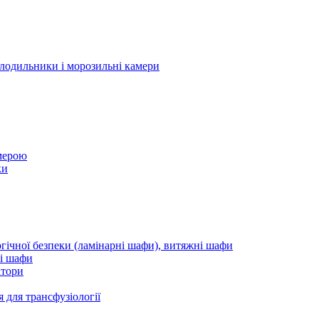
мерою
ки
ні шафи