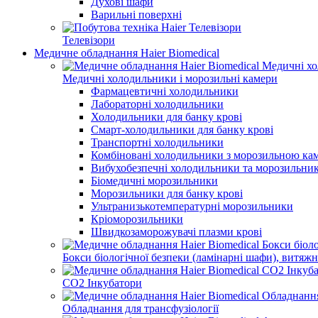
Духові шафи
Варильні поверхні
Телевізори
Медичне обладнання Haier Biomedical
Медичні холодильники і морозильні камери
Фармацевтичні холодильники
Лабораторні холодильники
Холодильники для банку крові
Смарт-холодильники для банку крові
Транспортні холодильники
Комбіновані холодильники з морозильною ка
Вибухобезпечні холодильники та морозильни
Біомедичні морозильники
Морозильники для банку крові
Ультранизькотемпературні морозильники
Кріоморозильники
Швидкозаморожувачі плазми крові
Бокси біологічної безпеки (ламінарні шафи), витяж
CO2 Інкубатори
Обладнання для трансфузіології