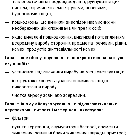
теплопостачання і водовідведення, руйнування цих
систем, спричинені землетрусами, повенями,
буреломами тощо);
пошкоджень, що виникли внаслідок навмисних чи
необережних дій споживача чи третіх осіб;
якщо виявлені пошкодження, викликані потраплянням
всередину виробу сторонніх предметів, речовин, рідин,
комах, продуктів життєдіяльності комах;
Гарантійне обслуговування не поширюється на наступні
види робіт:
установка і підключення виробу на місці експлуатації;
інструктаж і консультування споживача щодо
використання виробу;
чистка виробу зовні або зсередини.
Гарантійному обслуговуванню не підлягають нижче
перераховані витратні матеріали і аксесуари:
фільтри;
пульти керування, акумуляторні батареї, елементи
живлення, зовнішні блоки живлення і зарядні пристрої;