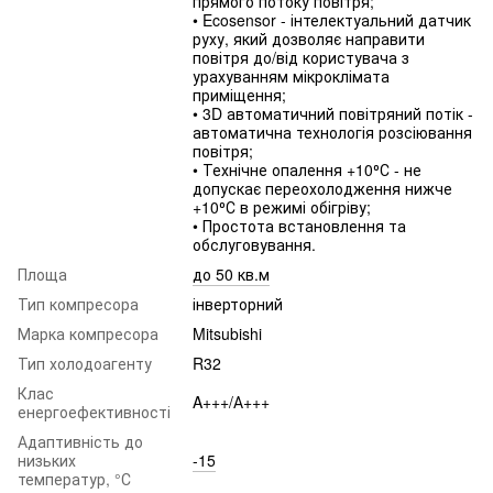
прямого потоку повітря;
• Ecosensor - інтелектуальний датчик
руху, який дозволяє направити
повітря до/від користувача з
урахуванням мікроклімата
приміщення;
• 3D автоматичний повітряний потік -
автоматична технологія розсіювання
повітря;
• Технічне опалення +10⁰С - не
допускає переохолодження нижче
+10⁰С в режимі обігріву;
• Простота встановлення та
обслуговування.
Площа
до 50 кв.м
Тип компресора
інверторний
Марка компресора
Mitsubishi
Тип холодоагенту
R32
Клас
A+++/А+++
енергоефективності
Адаптивність до
низьких
-15
температур, °С