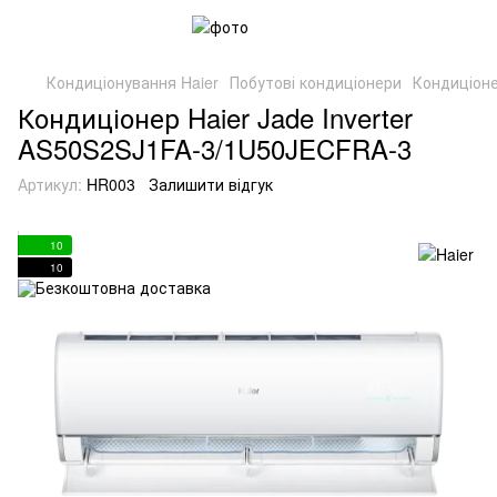
Кондиціонування Haier
Побутові кондиціонери
Кондиціон
Кондиціонер Haier Jade Inverter
AS50S2SJ1FA-3/1U50JECFRA-3
Артикул:
HR003
Залишити відгук
10
10