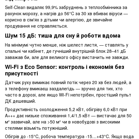
Self-Clean видаляє 99,9% забруднень з теплообмінника за
рахунок морозу, а нагрів до 56°C за 30 хв вбиває віруси —
корисно в сім'ях з дітьми чи алергією, де звичайне
продування не справляється.
Шум 15 дБ: тиша для сну й роботи вдома
На мінімумі чутно менше, ніж шелест листя, — ставлять у
спальні чи кабінет, де гучніший внутрішній блок 28–41 дБ
заважав би, але для великого офісу вистачить не завжди.
Wi-Fi з Eco Sensor: контроль і економія без
присутності
Датчик руху вимикає повний потік через 20 хв без людей, а
з телефону вмикаєш заздалегідь — зручно для тих, хто
часто в дорозі, але якщо Wi-Fi непотрібен, простіший пульт
ДК дешевший.
Продуктивність охолодження 5,2 кВт, обігріву 6,0 кВт при
A+++ дає низьке споживання 1,4/1,5 кВт — вистачає для 50
м² зазвичай, але на >50 м² чи в новобудові з високими
стелями візьміть потужніший.
Обігрів до -15°C, робоча температура -15…+43°C. Якщо вода