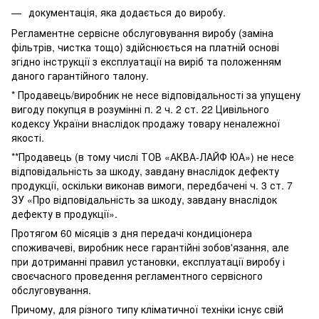
документація, яка додається до виробу.
Регламентне сервісне обслуговування виробу (заміна
фільтрів, чистка тощо) здійснюється на платній основі
згідно інструкції з експлуатації на виріб та положенням
даного гарантійного талону.
* Продавець/виробник не несе відповідальності за упущену
вигоду покупця в розумінні п. 2 ч. 2 ст. 22 Цивільного
кодексу України внаслідок продажу товару неналежної
якості.
**Продавець (в тому числі ТОВ «АКВА-ЛАЙФ ЮА») не несе
відповідальність за шкоду, завдану внаслідок дефекту
продукції, оскільки виконав вимоги, передбачені ч. 3 ст. 7
ЗУ «Про відповідальність за шкоду, завдану внаслідок
дефекту в продукції».
Протягом 60 місяців з дня передачі кондиціонера
споживачеві, виробник несе гарантійні зобов'язання, але
при дотриманні правил установки, експлуатації виробу і
своєчасного проведення регламентного сервісного
обслуговування.
Причому, для різного типу кліматичної техніки існує свій