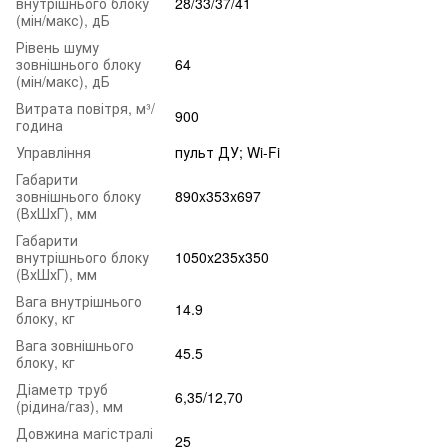
внутрішнього блоку
28/33/37/41
(мін/макс), дБ
Рівень шуму
зовнішнього блоку
64
(мін/макс), дБ
Витрата повітря, м³/
900
година
Управління
пульт ДУ; Wi-Fi
Габарити
зовнішнього блоку
890x353x697
(ВхШхГ), мм
Габарити
внутрішнього блоку
1050x235x350
(ВхШхГ), мм
Вага внутрішнього
14.9
блоку, кг
Вага зовнішнього
45.5
блоку, кг
Діаметр труб
6,35/12,70
(рідина/газ), мм
Довжина магістралі
25