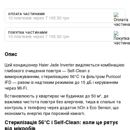
ОПЛАТА ЧАСТИНАМИ
10 платежів через 7 195.50 грн
ПОКУПКА ЧАСТИНАМИ
10 платежів через 7 195.50 грн
Опис
Цей кондиціонер Haier Jade Inverter виділяється комбінацією
глибокого очищення повітря — Self-Clean з
виморожуванням, стерилізацією 56°C та фільтром Puricool
IFD — разом із надтихим режимом до 15 дБ і керуванням
через Wi-Fi.
Встановлюють у квартирах чи будинках до 50 м², де
важлива чистота повітря без алергенів, тиша в спальні та
контроль з телефону через додаток hOn з Eco Sensor, що
економить енергію при порожній кімнаті.
Стерилізація 56°C і Self-Clean: коли це рятує
від мікробів