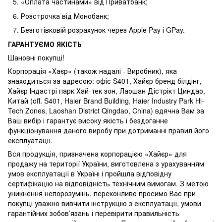
«Оплата частинами» від Приватбанк;
Розстрочка від Монобанк;
Безготівковій розрахунок через Apple Pay і GPay.
ГАРАНТУЄМО ЯКІСТЬ
Шановні покупці!
Корпорація «Хаєр» (також надалі - Виробник), яка
знаходиться за адресою: офіс S401, Хайєр бренд білдінг,
Хайєр Індастрі парк Хай-тек зон, Лаошан Дістрікт Циндао,
Китай (off. S401, Haier Brand Building, Haier Industry Park Hi-
Tech Zones, Laoshan District Qingdao, China) вдячна Вам за
Ваш вибір і гарантує високу якість і бездоганне
функціонування даного виробу при дотриманні правил його
експлуатації.
Вся продукція, призначена корпорацією «Хайєр» для
продажу на території України, виготовлена з урахуванням
умов експлуатації в Україні і пройшла відповідну
сертифікацію на відповідність технічним вимогам. З метою
уникнення непорозумінь, переконливо просимо Вас при
покупці уважно вивчити інструкцію з експлуатації, умови
гарантійних зобов’язань і перевірити правильність