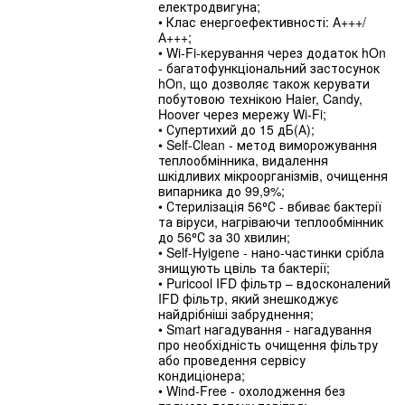
електродвигуна;
• Клас енергоефективності: А+++/
А+++;
• Wi-Fi-керування через додаток hOn
- багатофункціональний застосунок
hOn, що дозволяє також керувати
побутовою технікою Haier, Candy,
Hoover через мережу Wi-Fi;
• Супертихий до 15 дБ(А);
• Self-Сlean - метод виморожування
теплообмінника, видалення
шкідливих мікроорганізмів, очищення
випарника до 99,9%;
• Стерилізація 56⁰С - вбиває бактерії
та віруси, нагріваючи теплообмінник
до 56⁰С за 30 хвилин;
• Self-Hyigene - нано-частинки срібла
знищують цвіль та бактерії;
• Puricool IFD фільтр – вдосконалений
IFD фільтр, який знешкоджує
найдрібніші забруднення;
• Smart нагадування - нагадування
про необхідність очищення фільтру
або проведення сервісу
кондиціонера;
• Wind-Free - охолодження без