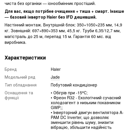
чиста без органіки — іонообмінник простіший.
Для вас, якщо потрібне очищення + тиша + смарт. Інакше
— базовий інвертор Haier без IFD дешевший.
Настінний монтаж. Внутрішній блок: 350×1050×235 мм, 14,9
кг. Зовнішній: 697×890×353 мм, 45,5 кг. Труби 6,35/12,7 мм,
магістраль до 25 м, перепад 15 м. Гарантія 60 міс. від
виробника.
Характеристики
Бренд
Haier
Модельний ряд
Jade
Тип обладнання
Побутовий кондиціонер
Оснащення та
• Обігрів при -15⁰С;
функції
• Фреон R32 - Екологічний сучасний
холодоагент з низьким показником
GWP;;
• Інверторний двигун вентилятора A-
PAM DC Inverter, що дозволяє
зменшити рівень шуму, знизити
вібрацію, збільшити надійність