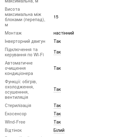
максимальна, м
Висота
максимальна між
15
блоками (перепад),
м
Монтаж
настінний
Інверторний двигун
Так
Підключення та
Так
керування по Wi-Fi
Автоматичне
очищення
Так
кондиціонера
Функції: обігрів,
охолодження,
Так
осушенння,
вентиляція
Стерилізація
Так
Екосенсор
Так
Wind-Free
Так
Відтінок
Білий