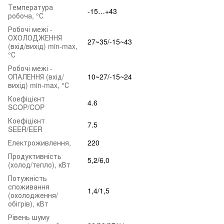
Температура
-15…+43
робоча, °С
Робочі межі -
ОХОЛОДЖЕННЯ
27~35/-15~43
(вхід/вихід) min-max,
°С
Робочі межі -
ОПАЛЕННЯ (вхід/
10~27/-15~24
вихід) min-max, °С
Коефіцієнт
4.6
SCOP/COP
Коефіцієнт
7.5
SEER/EER
Електроживлення,
220
Продуктивність
5,2/6,0
(холод/тепло), кВт
Потужність
споживання
1,4/1,5
(охолодження/
обігрів), кВт
Рівень шуму