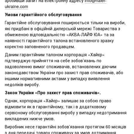
зробивши запит на електронну адресу
info@haier-
ukraine.com
Умови гарантійного обслуговування
Гарантійне обслуговування поширюється тільки на вироби,
які придбані в офіційній дилерській мережі Товариства з
обмеженою відповідальністю «АКВА-ЛАЙФ ЮА» та за
наявності гарантійного талона встановленого зразку
коректно заповненого продавцем.
Даним гарантійним талоном корпорація «Хайєр»
підтверджує прийняття на себе зобов’язань по
задоволенню вимог споживачів, встановлених діючим
законодавством України про захист прав споживачів, або
іншими нормативними актами у випадку виявлення
недоліків виробу.
Закон України «Про захист прав споживачів».
Однак, корпорація «Хайєр» залишає за собою право
відмовити як в гарантійному, так і в додатковому
сервісному обслуговуванні виробу у випадку недотримання
викладених нижче умов.
Виробник несе гарантійні зобов’язання протягом 60 місяців
з дня передачі товару споживачу за умов дотримання