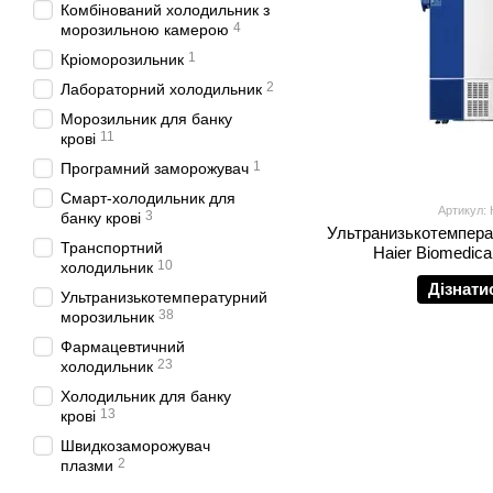
Комбінований холодильник з
4
морозильною камерою
1
Кріоморозильник
2
Лабораторний холодильник
Морозильник для банку
11
крові
1
Програмний заморожувач
Смарт-холодильник для
Артикул:
3
банку крові
Ультранизькотемпера
Транспортний
Haier Biomedic
10
холодильник
Дізнати
Ультранизькотемпературний
38
морозильник
Фармацевтичний
23
холодильник
Холодильник для банку
13
крові
Швидкозаморожувач
2
плазми