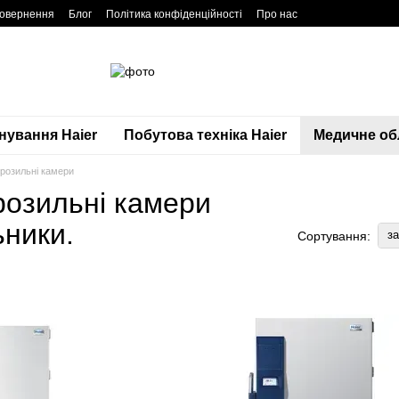
повернення
Блог
Політика конфіденційності
Про нас
нування Haier
Побутова техніка Haier
Медичне обл
орозильні камери
розильні камери
ьники.
з
Сортування: