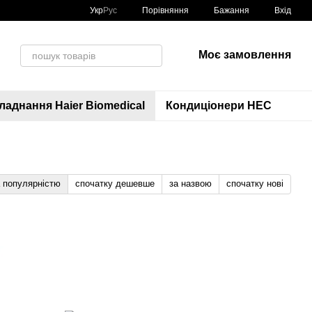
Порівняння
Укр
Рус
Бажання
Вхід
Моє замовлення
аднання Haier Biomedical
Кондиціонери HEC
а популярністю
спочатку дешевше
за назвою
спочатку нові