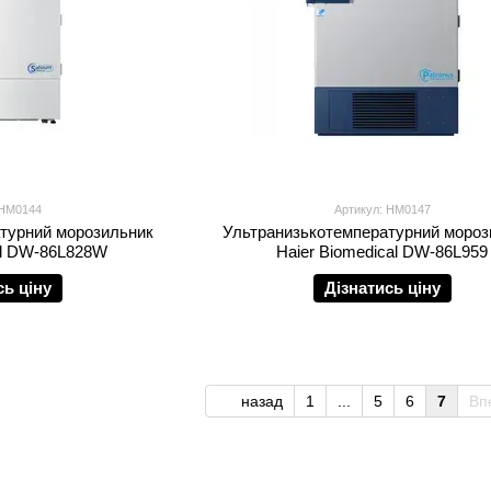
 HM0144
Артикул: HM0147
турний морозильник
Ультранизькотемпературний мороз
al DW-86L828W
Haier Biomedical DW-86L959
сь ціну
Дізнатись ціну
назад
1
...
5
6
7
Вп