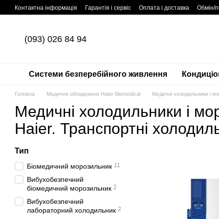
Перейти до основного контенту
Контактна інформація
Гарантія і сервіс
Оплата і доставка
Обмін/
(093) 026 84 94
Системи безперебійного живлення
Кондиціо
Головна
Медичне обладнання Haier Biomedical
Медичні холодильники і м
Медичні холодильники і мо
Haier. Транспортні холодил
Тип
11
Біомедичний морозильник
Вибухобезпечний
2
біомедичний морозильник
Вибухобезпечний
2
лабораторний холодильник