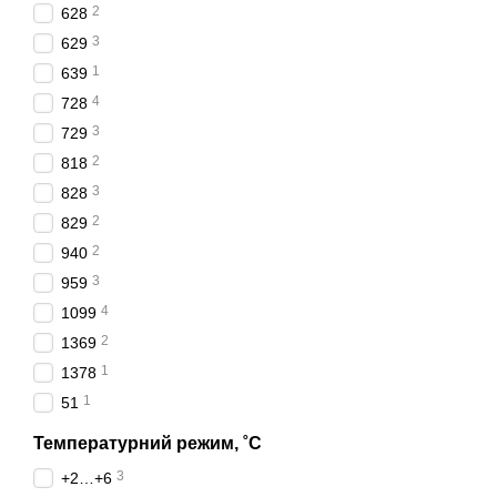
2
628
3
629
1
639
4
728
3
729
2
818
3
828
2
829
2
940
3
959
4
1099
2
1369
1
1378
1
51
Температурний режим, ˚С
3
+2…+6