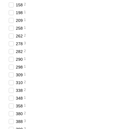
2
158
1
198
1
209
1
258
2
262
3
278
2
282
1
290
1
298
1
309
2
310
2
338
1
348
1
358
2
380
3
388
3