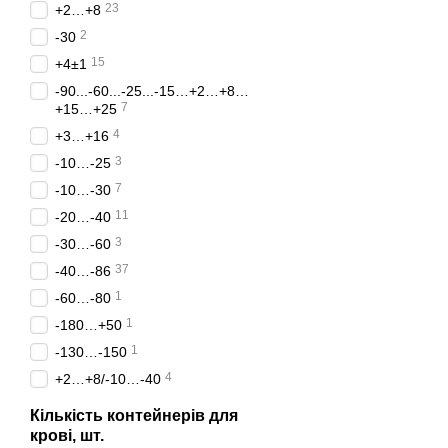
23
+2…+8
2
-30
15
+4±1
-90...-60...-25...-15…+2…+8…
7
+15…+25
4
+3…+16
3
-10…-25
7
-10…-30
11
-20…-40
3
-30…-60
37
-40…-86
1
-60…-80
1
-180…+50
1
-130…-150
4
+2…+8/-10…-40
Кількість контейнерів для
крові, шт.