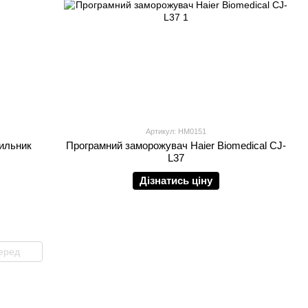
Артикул: HM0151
ильник
Програмний заморожувач Haier Biomedical CJ-
L37
Дізнатись ціну
еред