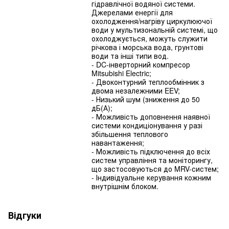
гідравлічної водяної системи.
Джерелами енергії для
охолодження/нагріву циркулюючої
води у мультизональній системі, що
охолоджується, можуть служити
річкова і морська вода, грунтові
води та інші типи вод.
- DC-інверторний компресор
Mitsubishi Electric;
- Двоконтурний теплообмінник з
двома незалежними EEV;
- Низький шум (зниження до 50
дБ(А);
- Можливість доповнення наявної
системи кондиціонування у разі
збільшення теплового
навантаження;
- Можливість підключення до всіх
систем управління та моніторингу,
що застосовуються до MRV-систем;
- Індивідуальне керування кожним
внутрішнім блоком.
Відгуки