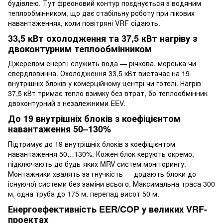
будівлею. Тут фреоновий контур поєднується з водяним
теплообмінником, що дає стабільну роботу при пікових
навантаженнях, коли повітряні VRF сідають.
33,5 кВт охолодження та 37,5 кВт нагріву з
двоконтурним теплообмінником
Джерелом енергії служить вода — річкова, морська чи
свердловинна. Охолодження 33,5 кВт вистачає на 19
внутрішніх блоків у комерційному центрі чи готелі. Нагрів
37,5 кВт тримає тепло взимку без втрат, бо теплообмінник
двоконтурний з незалежними EEV.
До 19 внутрішніх блоків з коефіцієнтом
навантаження 50–130%
Підтримує до 19 внутрішніх блоків з коефіцієнтом
навантаження 50…130%. Кожен блок керують окремо,
підключають до будь-яких MRV-систем моніторингу.
Монтажники хвалять за гнучкість — додають блоки до
існуючої системи без заміни всього. Максимальна траса 300
м, одна труба до 175 м, перепад висот 50 м.
Енергоефективність EER/COP у великих VRF-
проектах