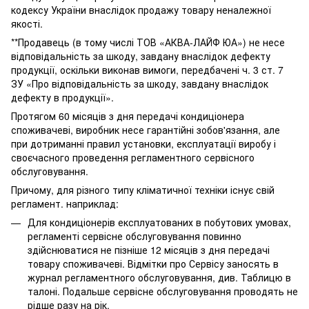
кодексу України внаслідок продажу товару неналежної
якості.
**Продавець (в тому числі ТОВ «АКВА-ЛАЙФ ЮА») не несе
відповідальність за шкоду, завдану внаслідок дефекту
продукції, оскільки виконав вимоги, передбачені ч. 3 ст. 7
ЗУ «Про відповідальність за шкоду, завдану внаслідок
дефекту в продукції».
Протягом 60 місяців з дня передачі кондиціонера
споживачеві, виробник несе гарантійні зобов'язання, але
при дотриманні правил установки, експлуатації виробу і
своєчасного проведення регламентного сервісного
обслуговування.
Причому, для різного типу кліматичної техніки існує свій
регламент. наприклад:
Для кондиціонерів експлуатованих в побутових умовах,
регламенті сервісне обслуговування повинно
здійснюватися не пізніше 12 місяців з дня передачі
товару споживачеві. Відмітки про Сервісу заносять в
журнал регламентного обслуговування, див. Таблицю в
талоні. Подальше сервісне обслуговування проводять не
рідше разу на рік.