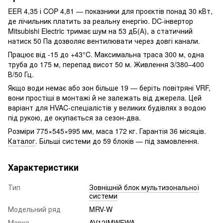
EER 4,35 і COP 4,81 — показники для проєктів понад 30 кВт,
де лічильник платить за реальну енергію. DC-інвертор
Mitsubishi Electric тримає шум на 53 дБ(А), а статичний
натиск 50 Па дозволяє вентилювати через довгі канали.
Працює від -15 до +43°C. Максимальна траса 300 м, одна
труба до 175 м, перепад висот 50 м. Живлення 3/380–400
В/50 Гц.
Якщо води немає або зон більше 19 — беріть повітряні VRF,
вони простіші в монтажі й не залежать від джерела. Цей
варіант для HVAC-спеціалістів у великих будівлях з водою
під рукою, де окупається за сезон-два.
Розміри 775×545×995 мм, маса 172 кг. Гарантія 36 місяців.
Каталог
. Більші системи до 59 блоків — під замовлення.
Характеристики
Тип
Зовнішній блок мультизональної
системи
Модельний ряд
MRV-W
Марка
AV12IMWEWA