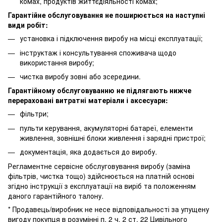
комах, продуктів життєдіяльності комах;
Гарантійне обслуговування не поширюється на наступні
види робіт:
установка і підключення виробу на місці експлуатації;
інструктаж і консультування споживача щодо
використання виробу;
чистка виробу зовні або зсередини.
Гарантійному обслуговуванню не підлягають нижче
перераховані витратні матеріали і аксесуари:
фільтри;
пульти керування, акумуляторні батареї, елементи
живлення, зовнішні блоки живлення і зарядні пристрої;
документація, яка додається до виробу.
Регламентне сервісне обслуговування виробу (заміна
фільтрів, чистка тощо) здійснюється на платній основі
згідно інструкції з експлуатації на виріб та положенням
даного гарантійного талону.
* Продавець/виробник не несе відповідальності за упущену
вигоду покупця в розумінні п. 2 ч. 2 ст. 22 Цивільного