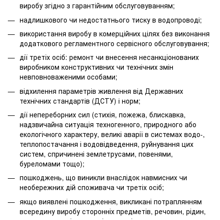
виробу згідно з гарантійним обслуговуванням;
надлишкового чи недостатнього тиску в водопроводі;
використання виробу в комерційних цілях без виконання
додаткового регламентного сервісного обслуговування;
дії третіх осіб: ремонт чи внесення несанкціонованих
виробником конструктивних чи технічних змін
невповноваженими особами;
відхилення параметрів живлення від Державних
технічних стандартів (ДСТУ) і норм;
дії непереборних сил (стихія, пожежа, блискавка,
надзвичайна ситуація техногенного, природного або
екологічного характеру, великі аварії в системах водо-,
теплопостачання і водовідведення, руйнування цих
систем, спричинені землетрусами, повенями,
буреломами тощо);
пошкоджень, що виникли внаслідок навмисних чи
необережних дій споживача чи третіх осіб;
якщо виявлені пошкодження, викликані потраплянням
всередину виробу сторонніх предметів, речовин, рідин,