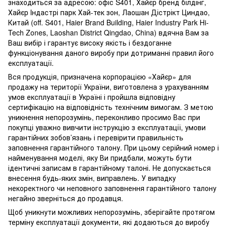
знаходиться за адресою: офіс S401, Хайєр бренд білдінг,
Хайєр Індастрі парк Хай-тек зон, Лаошан Дістрікт Циндао,
Китай (off. S401, Haier Brand Building, Haier Industry Park Hi-
Tech Zones, Laoshan District Qingdao, China) вдячна Вам за
Ваш вибір і гарантує високу якість і бездоганне
функціонування даного виробу при дотриманні правил його
експлуатації.
Вся продукція, призначена корпорацією «Хайєр» для
продажу на території України, виготовлена з урахуванням
умов експлуатації в Україні і пройшла відповідну
сертифікацію на відповідність технічним вимогам. З метою
уникнення непорозумінь, переконливо просимо Вас при
покупці уважно вивчити інструкцію з експлуатації, умови
гарантійних зобов’язань і перевірити правильність
заповнення гарантійного талону. При цьому серійний номер і
найменування моделі, яку Ви придбали, можуть бути
ідентичні записам в гарантійному талоні. Не допускається
внесення будь-яких змін, виправлень. У випадку
некоректного чи неповного заповнення гарантійного талону
негайно зверніться до продавця.
Щоб уникнути можливих непорозумінь, зберігайте протягом
терміну експлуатації документи, які додаються до виробу