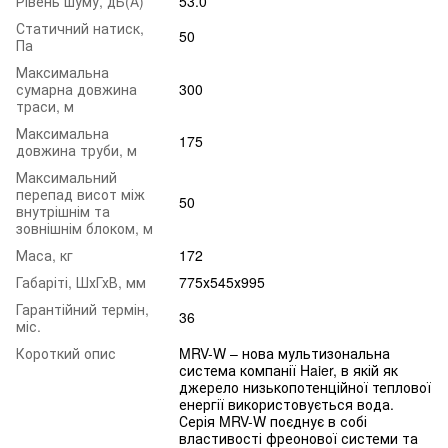
Рівень шуму, дБ(А)
53.0
Статичний натиск,
50
Па
Максимальна
сумарна довжина
300
траси, м
Максимальна
175
довжина труби, м
Максимальний
перепад висот між
50
внутрішнім та
зовнішнім блоком, м
Маса, кг
172
Габаріті, ШхГхВ, мм
775х545х995
Гарантійний термін,
36
міс.
Короткий опис
MRV-W – нова мультизональна
система компанії Haier, в якій як
джерело низькопотенційної теплової
енергії використовується вода.
Серія MRV-W поєднує в собі
властивості фреонової системи та