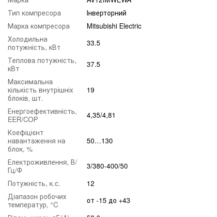
Тип компресора
Інверторний
Марка компресора
Mitsubishi Electric
Холодильна
33.5
потужність, кВт
Теплова потужність,
37.5
кВт
Максимальна
кількість внутрішніх
19
блоків, шт.
Енергоефективність,
4,35/4,81
EER/COP
Коефіцієнт
навантаження на
50…130
блок, %
Електроживлення, В/
3/380-400/50
Гц/Ф
Потужність, к.с.
12
Діапазон робочих
от -15 до +43
температур, °C