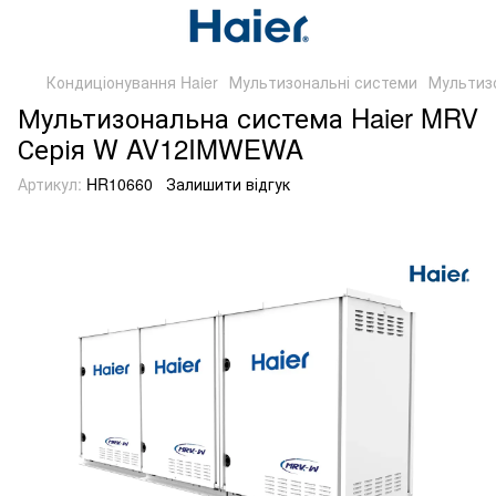
Кондиціонування Haier
Мультизональні системи
Мультиз
Мультизональна система Haier MRV
Серія W AV12IMWEWA
Артикул:
HR10660
Залишити відгук