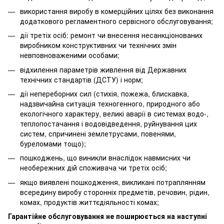
використання виробу в комерційних цілях без виконання
додаткового регламентного сервісного обслуговування;
дії третіх осіб: ремонт чи внесення несанкціонованих
виробником конструктивних чи технічних змін
невповноваженими особами;
відхилення параметрів живлення від Державних
технічних стандартів (ДСТУ) і норм;
дії непереборних сил (стихія, пожежа, блискавка,
надзвичайна ситуація техногенного, природного або
екологічного характеру, великі аварії в системах водо-,
теплопостачання і водовідведення, руйнування цих
систем, спричинені землетрусами, повенями,
буреломами тощо);
пошкоджень, що виникли внаслідок навмисних чи
необережних дій споживача чи третіх осіб;
якщо виявлені пошкодження, викликані потраплянням
всередину виробу сторонніх предметів, речовин, рідин,
комах, продуктів життєдіяльності комах;
Гарантійне обслуговування не поширюється на наступні