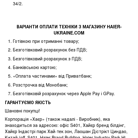
34/2.
ВАРІАНТИ ОПЛАТИ ТЕХНІКИ З МАГАЗИНУ
HAIER
-
UKRAINE
.
COM
Готівкою при отриманні товару;
Безготівковий розрахунок без ПДВ;
Безготівковий розрахунок з ПДВ;
Банківською картою;
«Оплата частинами» від Приватбанк;
Розстрочка від Монобанк;
Безготівковій розрахунок через Apple Pay і GPay.
ГАРАНТУЄМО ЯКІСТЬ
Шановні покупці!
Корпорація «Хаєр» (також надалі - Виробник), яка
знаходиться за адресою: офіс S401, Хайєр бренд білдінг,
Хайєр Індастрі парк Хай-тек зон, Лаошан Дістрікт Циндао,
Китай (off. S401, Haier Brand Building, Haier Industry Park Hi-