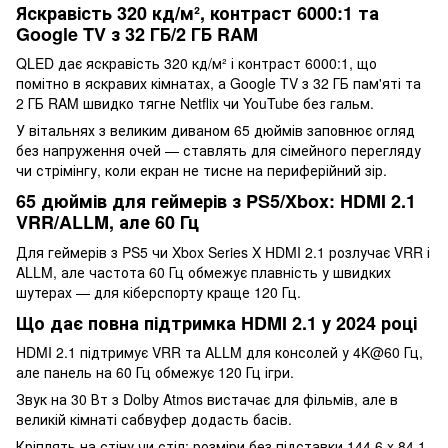
Яскравість 320 кд/м², контраст 6000:1 та
Google TV з 32 ГБ/2 ГБ RAM
QLED дає яскравість 320 кд/м² і контраст 6000:1, що
помітно в яскравих кімнатах, а Google TV з 32 ГБ пам'яті та
2 ГБ RAM швидко тягне Netflix чи YouTube без гальм.
У вітальнях з великим диваном 65 дюймів заповнює огляд
без напруження очей — ставлять для сімейного перегляду
чи стрімінгу, коли екран не тисне на периферійний зір.
65 дюймів для геймерів з PS5/Xbox: HDMI 2.1
VRR/ALLM, але 60 Гц
Для геймерів з PS5 чи Xbox Series X HDMI 2.1 розлучає VRR і
ALLM, але частота 60 Гц обмежує плавність у швидких
шутерах — для кіберспорту краще 120 Гц.
Що дає повна підтримка HDMI 2.1 у 2024 році
HDMI 2.1 підтримує VRR та ALLM для консолей у 4K@60 Гц,
але панель на 60 Гц обмежує 120 Гц ігри.
Звук на 30 Вт з Dolby Atmos вистачає для фільмів, але в
великій кімнаті сабвуфер додасть басів.
Кріплять на стіну чи стіл; розміри без підставки 144,6 x 84,1