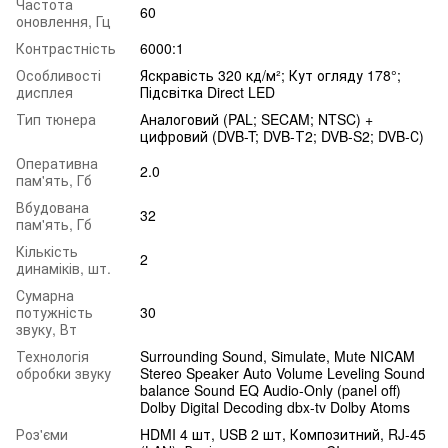
Частота
60
оновлення, Гц
Контрастність
6000:1
Особливості
Яскравість 320 кд/м²; Кут огляду 178°;
дисплея
Підсвітка Direct LED
Тип тюнера
Аналоговий (PAL; SECAM; NTSC) +
цифровий (DVB-T; DVB-Т2; DVB-S2; DVB-С)
Оперативна
2.0
пам'ять, Гб
Вбудована
32
пам'ять, Гб
Кількість
2
динаміків, шт.
Сумарна
потужність
30
звуку, Вт
Технологія
Surrounding Sound, Simulate, Mute NICAM
обробки звуку
Stereo Speaker Auto Volume Leveling Sound
balance Sound EQ Audio-Only (panel off)
Dolby Digital Decoding dbx-tv Dolby Atoms
Роз'єми
HDMI 4 шт, USB 2 шт, Композитний, RJ-45