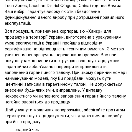
Tech Zones, Laoshan District Qingdao, China) вдячна Вам за
Ваш вибір і гарантує високу якість і бездоганне
функціонування даного виробу при дотриманні правил його
експлуатації.
Вся продукція, призначена корпорацією «Хайєр» для
продажу на території України, виготовлена з урахуванням
умов експлуатації в Україні і пройшла відповідну
сертифікацію на відповідність технічним вимогам. З метою
уникнення непорозумінь, переконливо просимо Вас при
покупці уважно вивчити інструкцію з експлуатації, умови
гарантійних зобов’язань і перевірити правильність
заповнення гарантійного талону. При цьому серійний номер і
найменування моделі, яку Ви придбали, можуть бути
ідентичні записам в гарантійному талоні. Не допускається
внесення будь-яких змін, виправлень. У випадку
некоректного чи неповного заповнення гарантійного талону
негайно зверніться до продавця.
Щоб уникнути можливих непорозумінь, зберігайте протягом
терміну експлуатації документи, які додаються до виробу
при його продажу:
Товарний чек