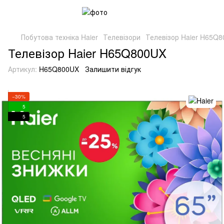
Побутова техніка Haier
Телевізори
Телевізор Haier H65Q
Телевізор Haier H65Q800UX
Артикул:
H65Q800UX
Залишити відгук
−30%
5
5