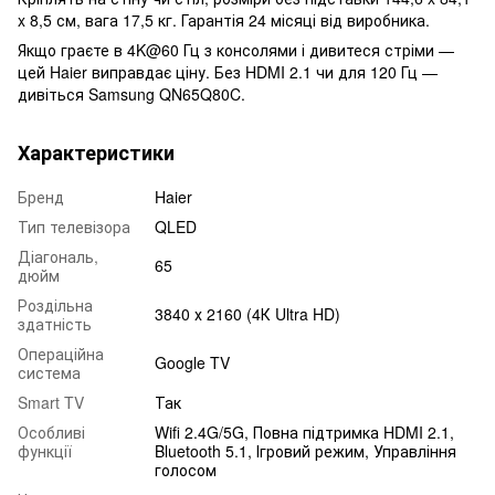
x 8,5 см, вага 17,5 кг. Гарантія 24 місяці від виробника.
Якщо граєте в 4K@60 Гц з консолями і дивитеся стріми —
цей Haier виправдає ціну. Без HDMI 2.1 чи для 120 Гц —
дивіться Samsung QN65Q80C.
Характеристики
Бренд
Haier
Тип телевізора
QLED
Діагональ,
65
дюйм
Роздільна
3840 х 2160 (4К Ultra HD)
здатність
Операційна
Google TV
система
Smart TV
Так
Особливі
Wifi 2.4G/5G, Повна підтримка HDMI 2.1,
функції
Bluetooth 5.1, Ігровий режим, Управління
голосом