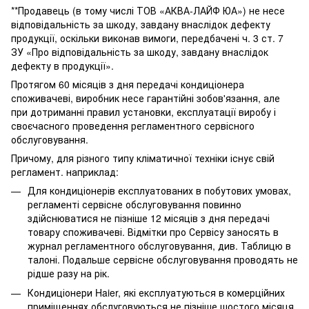
**Продавець (в тому числі ТОВ «АКВА-ЛАЙФ ЮА») не несе
відповідальність за шкоду, завдану внаслідок дефекту
продукції, оскільки виконав вимоги, передбачені ч. 3 ст. 7
ЗУ «Про відповідальність за шкоду, завдану внаслідок
дефекту в продукції».
Протягом 60 місяців з дня передачі кондиціонера
споживачеві, виробник несе гарантійні зобов'язання, але
при дотриманні правил установки, експлуатації виробу і
своєчасного проведення регламентного сервісного
обслуговування.
Причому, для різного типу кліматичної техніки існує свій
регламент. наприклад:
Для кондиціонерів експлуатованих в побутових умовах,
регламенті сервісне обслуговування повинно
здійснюватися не пізніше 12 місяців з дня передачі
товару споживачеві. Відмітки про Сервісу заносять в
журнал регламентного обслуговування, див. Таблицю в
талоні. Подальше сервісне обслуговування проводять не
рідше разу на рік.
Кондиціонери Haier, які експлуатуються в комерційних
приміщеннях обслуговуються не пізніше шостого місяця