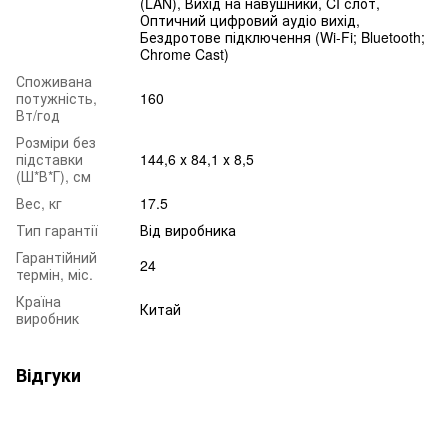
(LAN), Вихід на навушники, CI слот,
Оптичний цифровий аудіо вихід,
Бездротове підключення (Wi-Fi; Bluetooth;
Chrome Cast)
Споживана
потужність,
160
Вт/год
Розміри без
підставки
144,6 х 84,1 х 8,5
(Ш*В*Г), см
Вес, кг
17.5
Тип гарантії
Від виробника
Гарантійний
24
термін, міс.
Країна
Китай
виробник
Відгуки