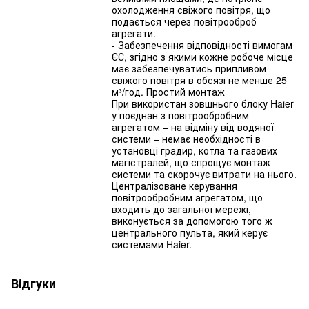
охолодження свіжого повітря, що
подається через повітрооброб
агрегати.
- Забезпечення відповідності вимогам
ЄС, згідно з якими кожне робоче місце
має забезпечуватись припливом
свіжого повітря в обсязі не менше 25
м³/год. Простий монтаж
При використан зовшнього блоку Haier
у поєднан з повітрообробним
агрегатом – на відміну від водяної
системи – немає необхідності в
установці градир, котла та газових
магістралей, що спрощує монтаж
системи та скорочує витрати на нього.
Централізоване керування
повітрообробним агрегатом, що
входить до загальної мережі,
виконується за допомогою того ж
центрального пульта, який керує
системами Haier.
Відгуки