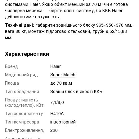
системами Haier. Якщо об'єкт менший за 70 м² чи є готова
чиллерна мережа — беріть спліт-систему, бо ККБ Haier
дублюватиме потужність.
Технічні дані:
габарити зовнішнього блоку 965×950×370 мм,
вага 80 кг, монтаж підлогово-стельовий, труби 9,52/15,88
мм.
Характеристики
Бренд
Haier
Модельний ряд
Super Match
Площа
до 70 кв.м
Тип обладнання
Зовшй блок в якості ККБ
Продуктивність
7,1/8,0
(холод/тепло), кВт
Тип холодоагенту
R410A
Тип компресора
інверторний
Електроживлення,
220
Адаптивність до