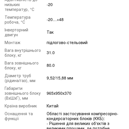
низьких
-20
температур, °С
Температура
-20…+48
робоча, °С
Інверторний
Так
двигун
Монтаж
підлогово-стельовий
Вага внутрішнього
31.0
блоку, кг
Вага зовнішнього
80.0
блоку, кг
Діаметр труб
9,52/15,88 мм
(рідина/газ), мм
Габарити
зовнішнього блоку
965x950x370
(ВхШхГ), мм
Країна виробник
Китай
Оснащення та
Області застосування компресорно-
функції
кондерсаторних блоків (ККБ):
- Рішення для великих об'єктів з
великими площами, де потрібне