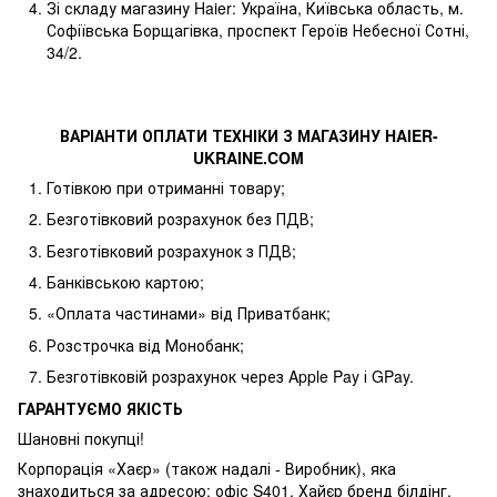
Зі складу магазину Haier: Україна, Київська область, м.
Софіївська Борщагівка, проспект Героїв Небесної Сотні,
34/2.
ВАРІАНТИ ОПЛАТИ ТЕХНІКИ З МАГАЗИНУ
HAIER
-
UKRAINE
.
COM
Готівкою при отриманні товару;
Безготівковий розрахунок без ПДВ;
Безготівковий розрахунок з ПДВ;
Банківською картою;
«Оплата частинами» від Приватбанк;
Розстрочка від Монобанк;
Безготівковій розрахунок через Apple Pay і GPay.
ГАРАНТУЄМО ЯКІСТЬ
Шановні покупці!
Корпорація «Хаєр» (також надалі - Виробник), яка
знаходиться за адресою: офіс S401, Хайєр бренд білдінг,