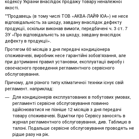
кодексу України внаслідок продажу товару неналежної
якості.
**Продавець (в тому числі ТОВ «АКВА-ЛАЙФ ЮА») не несе
відповідальність за шкоду, завдану внаслідок дефекту
продукції, оскільки виконав вимоги, передбачені ч. 3 ст. 7
ЗУ «Про відповідальність за шкоду, завдану внаслідок
дефекту в продукції».
Протягом 60 місяців з дня передачі кондиціонера
споживачеві, виробник несе гарантійні зобов'язання, але
при дотриманні правил установки, експлуатації виробу і
своєчасного проведення регламентного сервісного
обслуговування.
Причому, для різного типу кліматичної техніки існує свій
регламент. наприклад:
Для кондиціонерів експлуатованих в побутових умовах,
регламенті сервісне обслуговування повинно
здійснюватися не пізніше 12 місяців з дня передачі
товару споживачеві. Відмітки про Сервісу заносять в
журнал регламентного обслуговування, див. Таблицю в
талоні. Подальше сервісне обслуговування проводять не
рідше разу на рік.