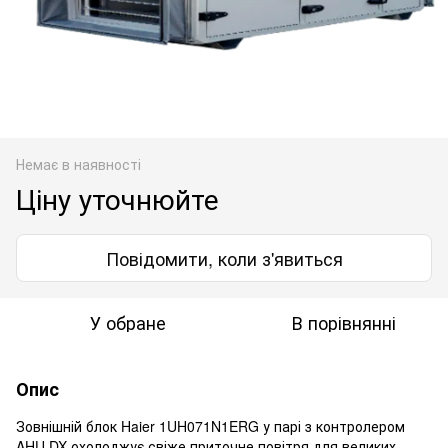
Немає в наявності
Ціну уточнюйте
Повідомити, коли з'явиться
У обране
В порівнянні
Опис
Зовнішній блок Haier 1UH071N1ERG у парі з контролером
AHU DX охолоджує свіже приточне повітря для великих