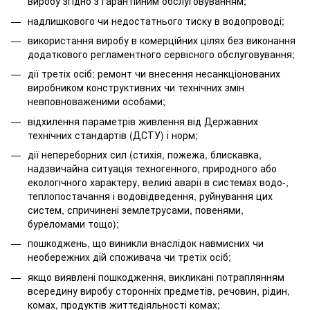
виробу згідно з гарантійним обслуговуванням;
надлишкового чи недостатнього тиску в водопроводі;
використання виробу в комерційних цілях без виконання
додаткового регламентного сервісного обслуговування;
дії третіх осіб: ремонт чи внесення несанкціонованих
виробником конструктивних чи технічних змін
невповноваженими особами;
відхилення параметрів живлення від Державних
технічних стандартів (ДСТУ) і норм;
дії непереборних сил (стихія, пожежа, блискавка,
надзвичайна ситуація техногенного, природного або
екологічного характеру, великі аварії в системах водо-,
теплопостачання і водовідведення, руйнування цих
систем, спричинені землетрусами, повенями,
буреломами тощо);
пошкоджень, що виникли внаслідок навмисних чи
необережних дій споживача чи третіх осіб;
якщо виявлені пошкодження, викликані потраплянням
всередину виробу сторонніх предметів, речовин, рідин,
комах, продуктів життєдіяльності комах;