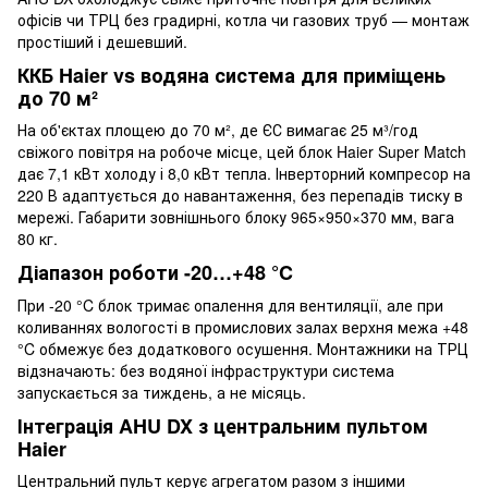
офісів чи ТРЦ без градирні, котла чи газових труб — монтаж
простіший і дешевший.
ККБ Haier vs водяна система для приміщень
до 70 м²
На об'єктах площею до 70 м², де ЄС вимагає 25 м³/год
свіжого повітря на робоче місце, цей блок Haier Super Match
дає 7,1 кВт холоду і 8,0 кВт тепла. Інверторний компресор на
220 В адаптується до навантаження, без перепадів тиску в
мережі. Габарити зовнішнього блоку 965×950×370 мм, вага
80 кг.
Діапазон роботи -20…+48 °C
При -20 °C блок тримає опалення для вентиляції, але при
коливаннях вологості в промислових залах верхня межа +48
°C обмежує без додаткового осушення. Монтажники на ТРЦ
відзначають: без водяної інфраструктури система
запускається за тиждень, а не місяць.
Інтеграція AHU DX з центральним пультом
Haier
Центральний пульт керує агрегатом разом з іншими