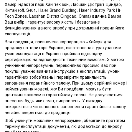
Хайєр Індастрі парк Хай-тек зон, Лаошан Дістрікт Циндао,
Китай (off. S401, Haier Brand Building, Haier Industry Park Hi-
Tech Zones, Laoshan District Qingdao, China) вдячна Вам за
Ваш вибір і гарантує високу якість і бездоганне
функціонування даного виробу при дотриманні правил його
експлуатації.
Вся продукція, призначена корпорацією «Хайєр» для
продажу на території України, виготовлена з урахуванням
умов експлуатації в Україні і пройшла відповідну
сертифікацію на відповідність технічним вимогам. З метою
уникнення непорозумінь, переконливо просимо Вас при
покупці уважно вивчити інструкцію з експлуатації, умови
гарантійних зобов’язань і перевірити правильність
заповнення гарантійного талону. При цьому серійний номер і
найменування моделі, яку Ви придбали, можуть бути
ідентичні записам в гарантійному талоні. Не допускається
внесення будь-яких змін, виправлень. У випадку
некоректного чи неповного заповнення гарантійного талону
негайно зверніться до продавця.
Щоб уникнути можливих непорозумінь, зберігайте протягом
терміну експлуатації документи, які додаються до виробу
при його продажу: