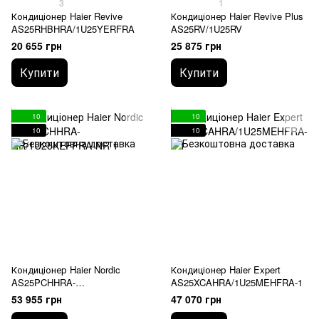
3
1
Кондиціонер Haier Revive
Кондиціонер Haier Revive Plus
AS25RHBHRA/1U25YERFRA
AS25RV/1U25RV
20 655 грн
25 875 грн
Купити
Купити
10
10
10
10
Кондиціонер Haier Nordic
Кондиціонер Haier Expert
AS25PCHHRA-
AS25XCAHRA/1U25MEHFRA-1
NR/1U25KEFFRA-NR
53 955 грн
47 070 грн