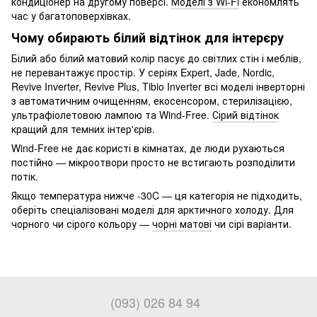
кондиціонер на другому поверсі.
Моделі з Wi-Fi
економлять
час у багатоповерхівках.
Чому обирають білий відтінок для інтерєру
Білий або білий матовий колір пасує до світлих стін і меблів,
не перевантажує простір. У серіях Expert, Jade, Nordic,
Revive Inverter, Revive Plus, Tibio Inverter всі моделі інверторні
з автоматичним очищенням, екосенсором, стерилізацією,
ультрафіолетовою лампою та Wind-Free.
Сірий відтінок
кращий для темних інтер'єрів.
Wind-Free не дає користі в кімнатах, де люди рухаються
постійно — мікроотвори просто не встигають розподілити
потік.
Якщо температура нижче -30C — ця категорія не підходить,
оберіть спеціалізовані моделі для арктичного холоду. Для
чорного чи сірого кольору —
чорні матові
чи сірі варіанти.
(093) 026 84 94