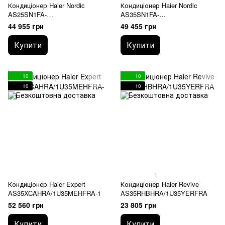
Кондиціонер Haier Nordic
Кондиціонер Haier Nordic
AS25SN1FA-
AS35SN1FA-
NR(C)/1U25S2SQ1FA-NR
NR(C)/1U35S2SQ1FA-NR
44 955 грн
49 455 грн
Купити
Купити
10
10
10
10
1
Кондиціонер Haier Expert
Кондиціонер Haier Revive
AS35XCAHRA/1U35MEHFRA-1
AS35RHBHRA/1U35YERFRA
52 560 грн
23 805 грн
Купити
Купити