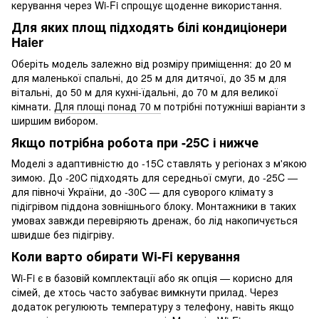
керування через Wi-Fi спрощує щоденне використання.
Для яких площ підходять білі кондиціонери
Haier
Оберіть модель залежно від розміру приміщення: до 20 м
для маленької спальні, до 25 м для дитячої, до 35 м для
вітальні, до 50 м для кухні-їдальні, до 70 м для великої
кімнати.
Для площі понад 70 м
потрібні потужніші варіанти з
ширшим вибором.
Якщо потрібна робота при -25C і нижче
Моделі з адаптивністю до -15C ставлять у регіонах з м'якою
зимою. До -20C підходять для середньої смуги, до -25C —
для півночі України, до -30C — для суворого клімату з
підігрівом піддона зовнішнього блоку. Монтажники в таких
умовах завжди перевіряють дренаж, бо лід накопичується
швидше без підігріву.
Коли варто обирати Wi-Fi керування
Wi-Fi є в базовій комплектації або як опція — корисно для
сімей, де хтось часто забуває вимкнути прилад. Через
додаток регулюють температуру з телефону, навіть якщо