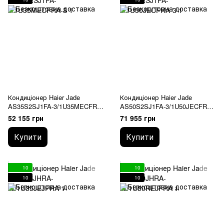
Кондиціонер Haier Jade
Кондиціонер Haier Jade
AS35S2SJ1FA-3/1U35MECFRA-
AS50S2SJ1FA-3/1U50JECFRA-
3
3
52 155 грн
71 955 грн
Купити
Купити
10
10
10
10