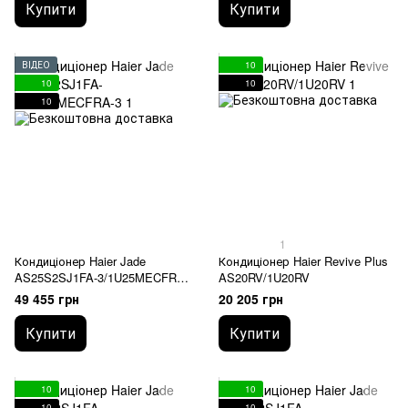
Купити
Купити
ВІДЕО
10
10
10
10
1
Кондиціонер Haier Jade
Кондиціонер Haier Revive Plus
AS25S2SJ1FA-3/1U25MECFRA-
AS20RV/1U20RV
3
49 455 грн
20 205 грн
Купити
Купити
10
10
10
10