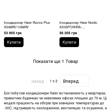
Кондиціонер Haier Revive Plus
Кондиціонер Haier Nordic
AS68RV/1U68RV
AS35PCHHRA-
NR/1U35KEFFRA-NR
53 955 грн
56 205 грн
Купити
Купити
Показати ще 1 Товар
назад
Вперед
1
з 2
Білі побутові кондиціонери Haier встановлюють у квартирах,
приватних будинках чи невеликих офісах площею до 70 м. Ці
моделі працюють на обігрів при зовнішніх температурах до
-30C, підтримують охолодження, вентиляцію та осушення, а