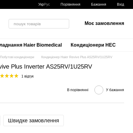
Порівняння
Укр
Рус
Бажання
Вхід
Моє замовлення
аднання Haier Biomedical
Кондиціонери HEC
Побутові кондиціонери
Кондиціонер Haier Revive Plus AS25RV/1U25RV
vive Plus Inverter AS25RV/1U25RV
1 відгук
В порівнянні
У бажання
Швидке замовлення