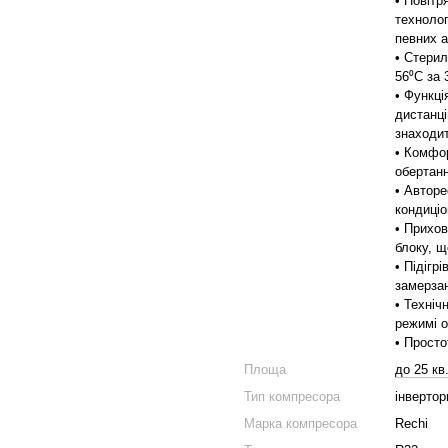
• Повітр
технолог
певних а
• Стерил
56⁰С за 
• Функці
дистанці
знаходит
• Комфо
обертан
• Авторе
кондиціо
• Прихо
блоку, щ
• Підігр
замерза
• Техніч
режимі о
• Просто
Площа
до 25 кв
Тип компресора
інвертор
Марка компресора
Rechi