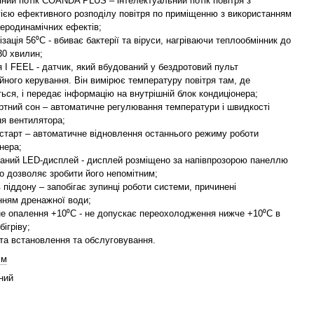
яний потік COANDA PLUS – інтелектуальний потік повітря з
ією ефективного розподілу повітря по приміщенню з використанням
еродинамічних ефектів;
ізація 56⁰С - вбиває бактерії та віруси, нагріваючи теплообмінник до
30 хвилин;
я I FEEL - датчик, який вбудований у бездротовий пульт
йного керування. Він вимірює температуру повітря там, де
ься, і передає інформацію на внутрішній блок кондиціонера;
ртний сон – автоматичне регулювання температури і швидкості
ня вентилятора;
старт – автоматичне відновлення останнього режиму роботи
нера;
ваний LED-дисплей - дисплей розміщено за напівпрозорою панеллю
о дозволяє зробити його непомітним;
ів піддону – запобігає зупинці роботи системи, причинені
нням дренажної води;
не опалення +10⁰С - не допускає переохолодження нижче +10⁰С в
бігріву;
та встановлення та обслуговування.
.м
ний