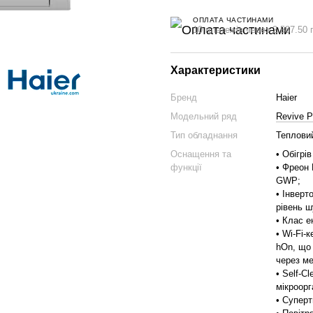
ОПЛАТА ЧАСТИНАМИ
10 платежів через 2 587.50 
Характеристики
Бренд
Haier
Модельний ряд
Revive P
Тип обладнання
Тепловий
Оснащення та
• Обігрів
функції
• Фреон 
GWP;
• Інверт
рівень ш
• Клас е
• Wi-Fi-
hOn, що 
через ме
• Self-С
мікроорг
• Суперт