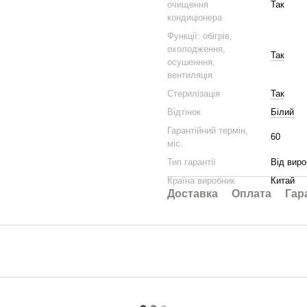
очищення
Так
кондиціонера
Функції: обігрів,
охолодження,
Так
осушенння,
вентиляція
Стерилізація
Так
Відтінок
Білий
Гарантійний термін,
60
міс.
Тип гарантії
Від виро
Країна виробник
Китай
Доставка
Оплата
Гар