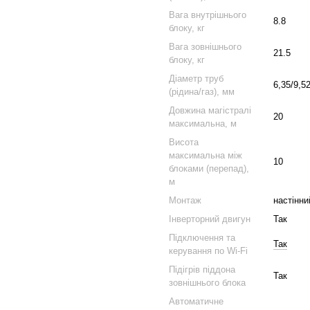
Вага внутрішнього
8.8
блоку, кг
Вага зовнішнього
21.5
блоку, кг
Діаметр труб
6,35/9,5
(рідина/газ), мм
Довжина магістралі
20
максимальна, м
Висота
максимальна між
10
блоками (перепад),
м
Монтаж
настінни
Інверторний двигун
Так
Підключення та
Так
керування по Wi-Fi
Підігрів піддона
Так
зовнішнього блока
Автоматичне