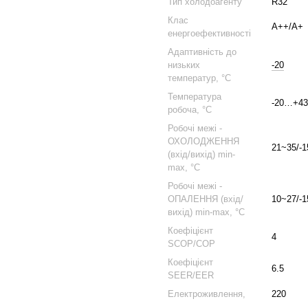
Тип холодоагенту
R32
Клас
A++/А+
енергоефективності
Адаптивність до
низьких
-20
температур, °С
Температура
-20…+43
робоча, °С
Робочі межі -
ОХОЛОДЖЕННЯ
21~35/-
(вхід/вихід) min-
max, °С
Робочі межі -
ОПАЛЕННЯ (вхід/
10~27/-
вихід) min-max, °С
Коефіцієнт
4
SCOP/COP
Коефіцієнт
6.5
SEER/EER
Електроживлення,
220