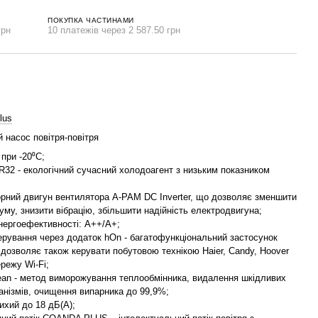
ПОКУПКА ЧАСТИНАМИ
грн
10 платежів через 2 587.50 грн
lus
 насос повітря-повітря
 при -20⁰С;
R32 - екологічний сучасний холодоагент з низьким показником
орний двигун вентилятора A-PAM DC Inverter, що дозволяє зменшити
уму, знизити вібрацію, збільшити надійність електродвигуна;
нергоефективності: А++/А+;
керування через додаток hOn - багатофункціональний застосунок
дозволяє також керувати побутовою технікою Haier, Candy, Hoover
режу Wi-Fi;
lean - метод виморожування теплообмінника, видалення шкідливих
анізмів, очищення випарника до 99,9%;
ихий до 18 дБ(А);