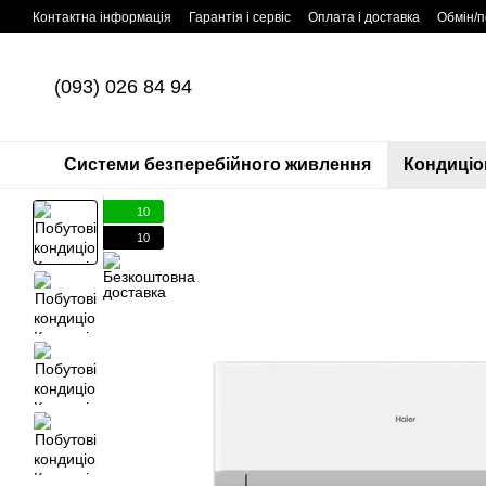
Перейти до основного контенту
Контактна інформація
Гарантія і сервіс
Оплата і доставка
Обмін/
(093) 026 84 94
Системи безперебійного живлення
Кондиціо
10
10