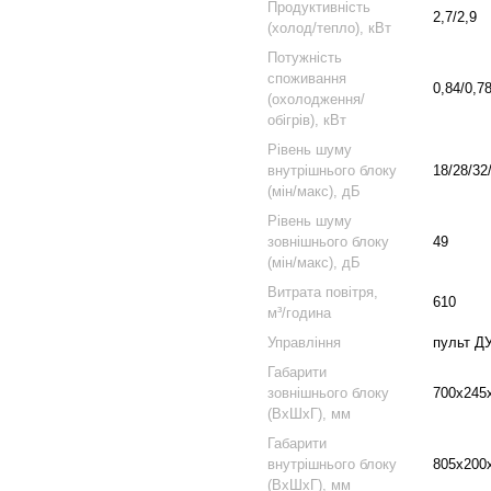
Продуктивність
2,7/2,9
(холод/тепло), кВт
Потужність
споживання
0,84/0,7
(охолодження/
обігрів), кВт
Рівень шуму
внутрішнього блоку
18/28/32
(мін/макс), дБ
Рівень шуму
зовнішнього блоку
49
(мін/макс), дБ
Витрата повітря,
610
м³/година
Управління
пульт ДУ
Габарити
зовнішнього блоку
700x245
(ВхШхГ), мм
Габарити
внутрішнього блоку
805x200
(ВхШхГ), мм