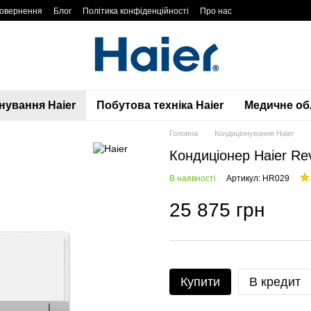
повернення
Блог
Політика конфіденційності
Про нас
нування Haier
Побутова техніка Haier
Медичне обл
Головна
Кондиціонування Haier
Кондиціонер Haier Re
В наявності
Артикул: HR029
25 875 грн
Купити
В кредит