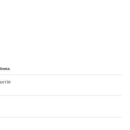
бника
антія