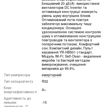
Безшумний 20 дБ(A) -використання
вентиляторів DC Inverter та
оптимізація конструкції знижують
рівень шуму внутрішніх блоків.
Оптимізований потік повітря
забезпечує максимальну тишу
кондиціонера. Оснащені
удосконаленою системою контролю
шуму з оптимізованою конструкцією
повітроводів та вентилятора з
поперечним потоком). Комфортний
сон; Компактний дизайн; Пульт
керування YR-HBS01 стандарт.
Модуль Wi-Fi; Self-Сlean - видалення
мікробів та бактерій методом
виморожування, очищення
випарника до 99,9%.
Тип компресора
інверторний
Тип холодоагенту
R32
Клас
А+
енергоефективності
Адаптивність до
низьких
-15
температур, °С