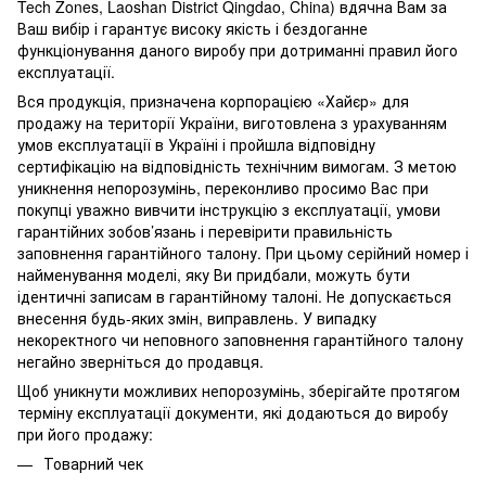
Tech Zones, Laoshan District Qingdao, China) вдячна Вам за
Ваш вибір і гарантує високу якість і бездоганне
функціонування даного виробу при дотриманні правил його
експлуатації.
Вся продукція, призначена корпорацією «Хайєр» для
продажу на території України, виготовлена з урахуванням
умов експлуатації в Україні і пройшла відповідну
сертифікацію на відповідність технічним вимогам. З метою
уникнення непорозумінь, переконливо просимо Вас при
покупці уважно вивчити інструкцію з експлуатації, умови
гарантійних зобов’язань і перевірити правильність
заповнення гарантійного талону. При цьому серійний номер і
найменування моделі, яку Ви придбали, можуть бути
ідентичні записам в гарантійному талоні. Не допускається
внесення будь-яких змін, виправлень. У випадку
некоректного чи неповного заповнення гарантійного талону
негайно зверніться до продавця.
Щоб уникнути можливих непорозумінь, зберігайте протягом
терміну експлуатації документи, які додаються до виробу
при його продажу:
Товарний чек