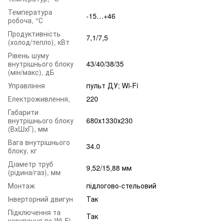
Температура
-15…+46
робоча, °С
Продуктивність
7,1/7,5
(холод/тепло), кВт
Рівень шуму
внутрішнього блоку
43/40/38/35
(мін/макс), дБ
Управління
пульт ДУ; Wi-Fi
Електроживлення,
220
Габарити
внутрішнього блоку
680х1330х230
(ВхШхГ), мм
Вага внутрішнього
34.0
блоку, кг
Діаметр труб
9,52/15,88 мм
(рідина/газ), мм
Монтаж
підлогово-стельовий
Інверторний двигун
Так
Підключення та
Так
керування по Wi-Fi