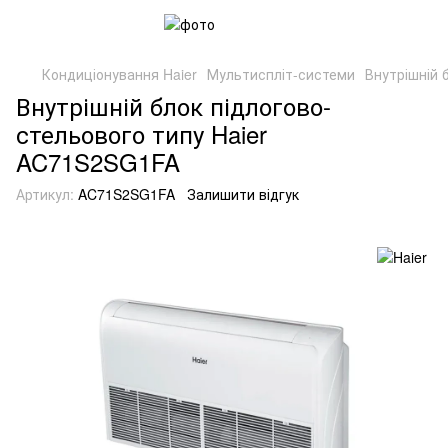
Кондиціонування Haier
Мультиспліт-системи
Внутрішній 
Внутрішній блок підлогово-
стельового типу Haier
AC71S2SG1FA
Артикул:
AC71S2SG1FA
Залишити відгук