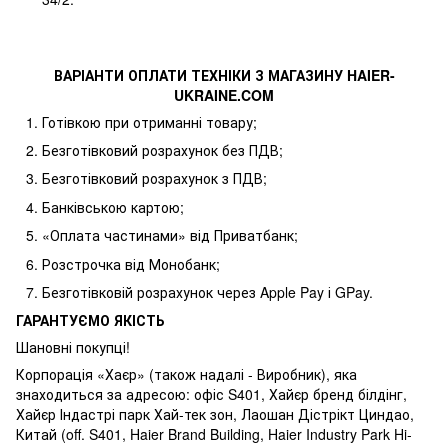
ВАРІАНТИ ОПЛАТИ ТЕХНІКИ З МАГАЗИНУ
HAIER
-
UKRAINE
.
COM
Готівкою при отриманні товару;
Безготівковий розрахунок без ПДВ;
Безготівковий розрахунок з ПДВ;
Банківською картою;
«Оплата частинами» від Приватбанк;
Розстрочка від Монобанк;
Безготівковій розрахунок через Apple Pay і GPay.
ГАРАНТУЄМО ЯКІСТЬ
Шановні покупці!
Корпорація «Хаєр» (також надалі - Виробник), яка
знаходиться за адресою: офіс S401, Хайєр бренд білдінг,
Хайєр Індастрі парк Хай-тек зон, Лаошан Дістрікт Циндао,
Китай (off. S401, Haier Brand Building, Haier Industry Park Hi-