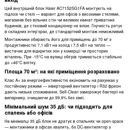
Цей внутрішній блок Haier AC71S2SG1FA монтують на
підлозі чи стелі — варіант для офісів з високими стелями,
магазинів без вільних стін чи великих кімнат приватних
будинків, де стіновий кондиціонер не влізе. Гнучкість рятує
в складних інтер'єрах, де стандартний монтаж неможливий.
Монтажники обирають його для приміщень до 70 м² з
продуктивністю 7,1 кВт на холод і 7,5 кВт на тепло —
вистачає для відкритих зон у комерції чи просторих
віталень. При -15°C на вулиці обігрів тримається стабільно
до +46°C влітку.
Площа 70 м²: на які приміщення розраховано
Клас A+ за енергоефективністю економить на рахунках у
постійному режимі — інверторний вентилятор і R32 фреон
дають низьке споживання. Self-Clean заморожує бактерії на
випарнику, очищаючи до 99,9% без хімії.
Мінімальний шум 35 дБ: чи підходить для
спалень або офісів
На мінімалці 35 дБ блок не дратує в спальнях чи open-space
— монтажники в офісах хвалять, бо DC-вентилятор з