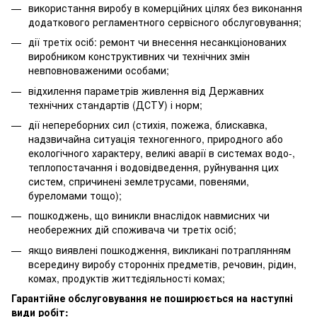
використання виробу в комерційних цілях без виконання
додаткового регламентного сервісного обслуговування;
дії третіх осіб: ремонт чи внесення несанкціонованих
виробником конструктивних чи технічних змін
невповноваженими особами;
відхилення параметрів живлення від Державних
технічних стандартів (ДСТУ) і норм;
дії непереборних сил (стихія, пожежа, блискавка,
надзвичайна ситуація техногенного, природного або
екологічного характеру, великі аварії в системах водо-,
теплопостачання і водовідведення, руйнування цих
систем, спричинені землетрусами, повенями,
буреломами тощо);
пошкоджень, що виникли внаслідок навмисних чи
необережних дій споживача чи третіх осіб;
якщо виявлені пошкодження, викликані потраплянням
всередину виробу сторонніх предметів, речовин, рідин,
комах, продуктів життєдіяльності комах;
Гарантійне обслуговування не поширюється на наступні
види робіт: