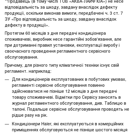
**Продавець (в тому числі ТОВ «АКВА-ЛАЙФ ЮА») не несе
відповідальність за шкоду, завдану внаслідок дефекту
продукції, оскільки виконав вимоги, передбачені ч. 3 ст. 7
ЗУ «Про відповідальність за шкоду, завдану внаслідок
дефекту в продукції».
Протягом 60 місяців з дня передачі кондиціонера
споживачеві, виробник несе гарантійні зобов'язання, але
при дотриманні правил установки, експлуатації виробу і
своєчасного проведення регламентного сервісного
обслуговування.
Причому, для різного типу кліматичної техніки існує свій
регламент. наприклад:
Для кондиціонерів експлуатованих в побутових умовах,
регламенті сервісне обслуговування повинно
здійснюватися не пізніше 12 місяців з дня передачі
товару споживачеві. Відмітки про Сервісу заносять в
журнал регламентного обслуговування, див. Таблицю в
талоні. Подальше сервісне обслуговування проводять не
рідше разу на рік.
Кондиціонери Haier, які експлуатуються в комерційних
приміщеннях обслуговуються не пізніше шостого місяця