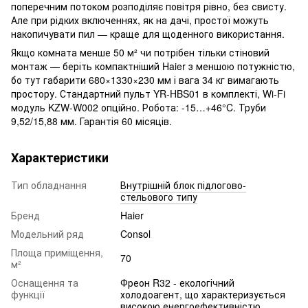
поперечним потоком розподіляє повітря рівно, без свисту.
Але при рідких включеннях, як на дачі, простої можуть
накопичувати пил — краще для щоденного використання.
Якщо комната менше 50 м² чи потрібен тільки стіновий
монтаж — беріть компактніший Haier з меншою потужністю,
бо тут габарити 680×1330×230 мм і вага 34 кг вимагають
простору. Стандартний пульт YR-HBS01 в комплекті, Wi-Fi
модуль KZW-W002 опційно. Робота: -15…+46°C. Труби
9,52/15,88 мм. Гарантія 60 місяців.
Характеристики
Тип обладнання
Внутрішній блок підлогово-
стельового типу
Бренд
Haier
Модельний ряд
Consol
Площа приміщення,
70
м²
Оснащення та
Фреон R32 - екологічний
функції
холодоагент, що характеризується
високою енергоефективністю.