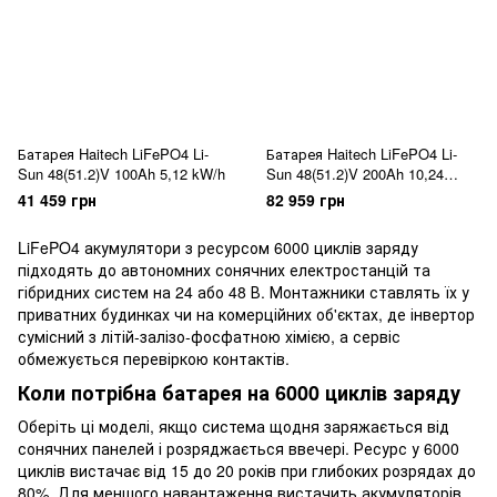
Батарея Haitech LiFePO4 Li-
Батарея Haitech LiFePO4 Li-
Sun 48(51.2)V 100Ah 5,12 kW/h
Sun 48(51.2)V 200Ah 10,24
kW/h
41 459 грн
82 959 грн
LiFePO4 акумулятори з ресурсом 6000 циклів заряду
підходять до автономних сонячних електростанцій та
гібридних систем на 24 або 48 В. Монтажники ставлять їх у
приватних будинках чи на комерційних об'єктах, де інвертор
сумісний з літій-залізо-фосфатною хімією, а сервіс
обмежується перевіркою контактів.
Коли потрібна батарея на 6000 циклів заряду
Оберіть ці моделі, якщо система щодня заряжається від
сонячних панелей і розряджається ввечері. Ресурс у 6000
циклів вистачає від 15 до 20 років при глибоких розрядах до
80%. Для меншого навантаження вистачить
акумуляторів