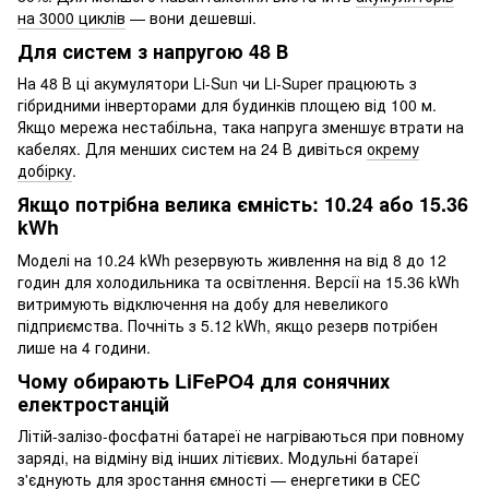
на 3000 циклів
— вони дешевші.
Для систем з напругою 48 В
На 48 В ці акумулятори Li-Sun чи Li-Super працюють з
гібридними інверторами для будинків площею від 100 м.
Якщо мережа нестабільна, така напруга зменшує втрати на
кабелях. Для менших систем на 24 В дивіться
окрему
добірку
.
Якщо потрібна велика ємність: 10.24 або 15.36
kWh
Моделі на 10.24 kWh резервують живлення на від 8 до 12
годин для холодильника та освітлення. Версії на 15.36 kWh
витримують відключення на добу для невеликого
підприємства. Почніть з 5.12 kWh, якщо резерв потрібен
лише на 4 години.
Чому обирають LiFePO4 для сонячних
електростанцій
Літій-залізо-фосфатні батареї не нагріваються при повному
заряді, на відміну від інших літієвих. Модульні батареї
з'єднують для зростання ємності — енергетики в СЕС