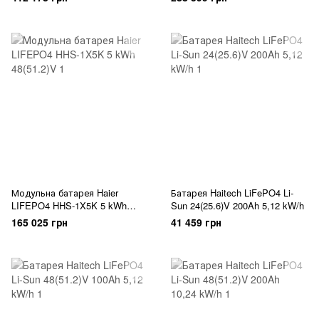
Модульна батарея Haier
Батарея Haitech LiFePO4 Li-
LIFEPO4 HHS-1X5K 5 kWh
Sun 24(25.6)V 200Ah 5,12 kW/h
48(51.2)V
165 025 грн
41 459 грн