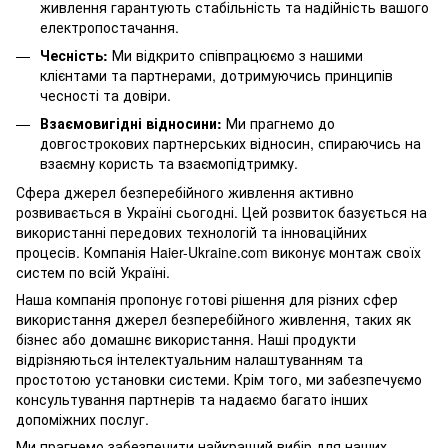
живлення гарантують стабільність та надійність вашого
електропостачання.
Чесність:
Ми відкрито співпрацюємо з нашими
клієнтами та партнерами, дотримуючись принципів
чесності та довіри.
Взаємовигідні відносини:
Ми прагнемо до
довгострокових партнерських відносин, спираючись на
взаємну користь та взаємопідтримку.
Сфера джерел безперебійного живлення активно
розвивається в Україні сьогодні. Цей розвиток базується на
використанні передових технологій та інноваційних
процесів. Компанія Haier-Ukraine.com виконує монтаж своїх
систем по всій Україні.
Наша компанія пропонує готові рішення для різних сфер
використання джерел безперебійного живлення, таких як
бізнес або домашнє використання. Наші продукти
відрізняються інтелектуальним налаштуванням та
простотою установки системи. Крім того, ми забезпечуємо
консультування партнерів та надаємо багато інших
допоміжних послуг.
Ми прагнемо забезпечити найкращий вибір для наших