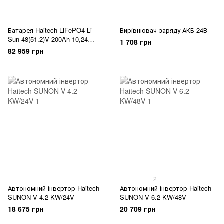
Батарея Haitech LiFePO4 Li-
Вирівнювач заряду АКБ 24В
Sun 48(51.2)V 200Ah 10,24
1 708 грн
kW/h
82 959 грн
2
Автономний інвертор Haitech
Автономний інвертор Haitech
SUNON V 4.2 KW/24V
SUNON V 6.2 KW/48V
18 675 грн
20 709 грн