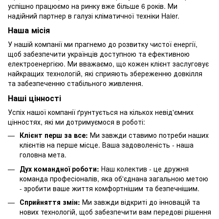
успішно працюємо на ринку вже більше 6 років. Ми
надійний партнер в галузі кліматичної техніки Haier.
Наша місія
У нашій компанії ми прагнемо до розвитку чистої енергії,
щоб забезпечити українців доступною та ефективною
електроенергією. Ми вважаємо, що кожен клієнт заслуговує
найкращих технологій, які сприяють збереженню довкілля
та забезпеченню стабільного живлення.
Наші цінності
Успіх нашої компанії ґрунтується на кількох невід'ємних
цінностях, які ми дотримуємося в роботі:
Клієнт перш за все:
Ми завжди ставимо потреби наших
клієнтів на перше місце. Ваша задоволеність - наша
головна мета.
Дух командної роботи:
Наш колектив - це дружня
команда професіоналів, яка об'єднана загальною метою
- зробити ваше життя комфортнішим та безпечнішим.
Сприйняття змін:
Ми завжди відкриті до інновацій та
нових технологій, щоб забезпечити вам передові рішення