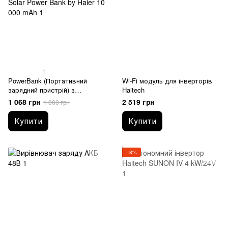
1
PowerBank (Портативний
Wi-Fi модуль для інверторів
зарядний пристрій) з
Haitech
сонячною панеллю Haitech
1 068 грн
2 519 грн
1 300 грн
Solar Power Bank by Haier 10
000 mAh
Купити
Купити
−8%