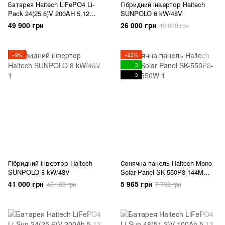
Батарея Haitech LiFePO4 Li-
Гібридний інвертор Haitech
Pack 24(25.6)V 200AH 5,12
SUNPOLO 6 kW/48V
kW/h
49 900 грн
26 000 грн
42 000 грн
−9%
−23%
3
3
Гібридний інвертор Haitech
Сонячна панель Haitech Mono
SUNPOLO 8 kW/48V
Solar Panel SK-550P8-144M
550W
41 000 грн
5 965 грн
45 183 грн
7 702 грн